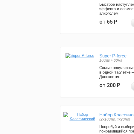
Быстрое наступле
эффекта и совмес
алкоголем.
от 65
Р
Super P-force
100мг + 60мг
Самые популярные
в одной таблетке 
Дапоксетин.
от 200
Р
Набор Классиче
(2x100мг, 4x20мг)
Попробуй и выбер
понравившийся пре