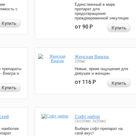
ние
Единственный в мире
тимость с
препарат для
предотвращения
преждевременной эякуляции.
Купить
от 90
Р
Купить
Женская Виагра
100мг
 препараты
Новые, яркие ощущения для
— Виагра и
девушек и женщин.
от 116
Р
Купить
Купить
ский
Софт набор
(3x100мг, 3x20мг)
и наиболее
Выбери софт-препарат на
парат.
свой вкус!