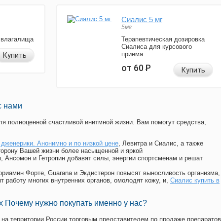
Сиалис 5 мг
5мг
 влагалища
Терапевтическая дозировка
Сиалиса для курсового
приема
Купить
от 60
Р
Купить
с нами
я полноценной счастливой инитмной жизни. Вам помогут средства,
 дженерики. Анонимно и по низкой цене
, Левитра и Сиалис, а также
торону Вашей жизни более насыщенной и яркой
п, Ансомон и Гетропин добавят силы, энергии спортсменам и решат
, Мориамин Форте, Guarana и Экдистерон повысят выносливость организма,
т работу многих внутренних органов, омолодят кожу, и,
Сиалис купить в
 Почему нужно покупать именно у нас?
на территории России торговым представителем по продаже препаратов