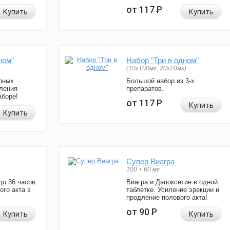
от 117
Р
Купить
Купить
ном"
Набор "Три в одном"
)
(10x100мг, 20x20мг)
рных
Большой набор из 3-х
ления
препаратов.
аборе!
от 117
Р
Купить
Купить
Супер Виагра
100 + 60 мг
до 36 часов
Виагра и Дапоксетин в одной
ого акта в
таблетке. Усиление эрекции и
продление полового акта!
от 90
Р
Купить
Купить