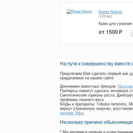
Крем Naron
(100 мг)
Крем для сужения
от 1500
Р
На пути к совершенству вместе 
Предлагаем Вам сделать первый шаг дл
придагаемые на нашем сайте:
Дженерики известных брендов:
Урсосан
Попперсы помогут сделать интимную с
Синтетические гормоны роста
: Динатро
проблемы лишнего веса
БАДы и препараты:
Tribulus terrestris
вернут утраченную энергию, восстановя
аптеках Уфы
.
Несколько причино объясняющих
* Мы являемся первым и единственным 