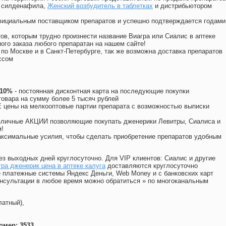
, силденафила
,
Женский возбудитель в таблетках
и дистрибьютором
официальным поставщиком препаратов и успешно подтверждается годами
ов, которым трудно произнести название Виагра или Сиалис в аптеке
ого заказа любого препаратан на нашем сайте!
 по Москве и в Санкт-Петербурге, так же возможна доставка препаратов
ссом
 10%
- постоянная дисконтная карта на последующие покупки
товара на сумму более 5 тысяч рублей
цены на мелкооптовые партии препарата с возможностью выписки
различные АКЦИИ позволяющие покупать дженерики Левитры, Сиалиса и
!
ксимальные усилия, чтобы сделать приобретение препаратов удобным
ез выходных дней круглосуточно. Для VIP клиентов: Сиалис и другие
ра дженерик цена в аптеке калуга
доставляются круглосуточно
 платежные системы Яндекс Деньги, Web Money и с банковских карт
консультации в любое время можно обратиться
»
по многоканальным
латный),
омер: 3533