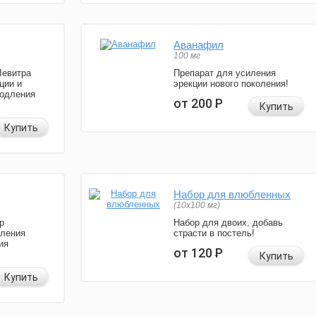
Аванафил
100 мг
Левитра
Препарат для усиления
ции и
эрекции нового поколения!
родления
от 200
Р
Купить
Купить
Набор для влюбленных
(10х100 мг)
р
Набор для двоих, добавь
иления
страсти в постель!
ия
от 120
Р
Купить
Купить