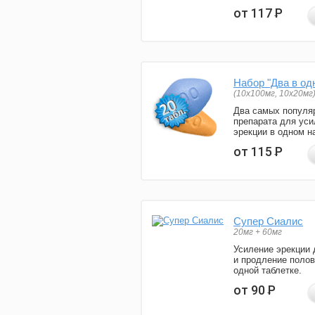
от 117
Р
Набор "Два в од
(10x100мг, 10x20мг
Два самых популя
препарата для уси
эрекции в одном н
от 115
Р
Супер Сиалис
20мг + 60мг
Усиление эрекции 
и продление полов
одной таблетке.
от 90
Р