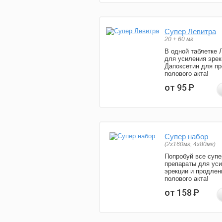
Супер Левитра
20 + 60 мг
В одной таблетке 
для усиления эрек
Дапоксетин для п
полового акта!
от 95
Р
Супер набор
(2х160мг, 4х80мг)
Попробуй все супе
препараты для ус
эрекции и продлен
полового акта!
от 158
Р