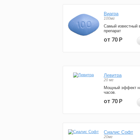
Виагра
100мг
Самый известный 
препарат
от 70
Р
Левитра
20 мг
Мощный эффект н
часов.
от 70
Р
Сиалис Софт
20мг