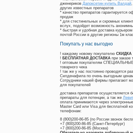
дженериков
Дапоксетин купить Валдай
других известных препаратов
* качество препаратов гарантируется 
продаж
* для стестинельных и скромных клиент
вслух, подойдет возможность анонимны
* быстрая и удобная доставка курьером
почтой России в другие регионы 1м кла
Покупать у нас выгодно
! каждому новому покупателю
СКИДКА
!
БЕСПЛАТНАЯ ДОСТАВКА
при заказе 
! оптовым покупателям СПЕЦИАЛЬНЫЕ 
товарного чека
! так же у нас постоянно проводятся 
Силденафила по очень выгодным ценам
Cотрудники нашей фирмы прилагают ма
для покупателей
доставка препаратов осуществляется б
препараты для потенции, а так же
Левит
оплата принимаются через электронные
Master Card или Visa для бесплатной 
телефонам:
8
(800
)200-86-85
(
по России звонок бесп
+7
(800
)200-86-85
(
Санкт-Петербург)
+7
(800
)200-86-85
(
Москва)
Обязательно назовите добавочный н