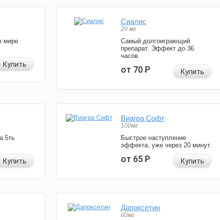
Сиалис
20 мг
в мире
Самый долгоиграющий
препарат. Эффект до 36
часов.
Купить
от 70
Р
Купить
Виагра Софт
100мг
а 5ть
Быстрое наступление
эффекта, уже через 20 минут.
от 65
Р
Купить
Купить
Дапоксетин
60мг