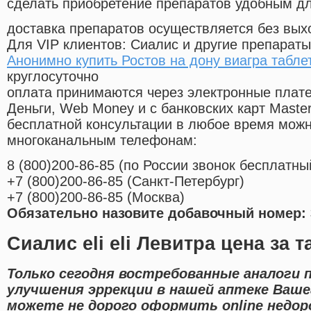
сделать приобретение препаратов удобным д
доставка препаратов осуществляется без вых
Для VIP клиентов: Сиалис и другие препараты
Анонимно купить Ростов на дону виагра табле
круглосуточно
оплата принимаются через электронные плат
Деньги, Web Money и с банковских карт Master
бесплатной консультации в любое время мож
многоканальным телефонам:
8
(800
)200-86-85
(
по России звонок бесплатны
+7
(800
)200-86-85
(
Санкт-Петербург)
+7
(800
)200-86-85
(
Москва)
Обязательно назовите добавочный номер: 
Сиалис eli eli Левитра цена за т
Только сегодня востребованные аналоги 
улучшения эррекции в нашей аптеке Ваше
можете не дорого оформить online недор