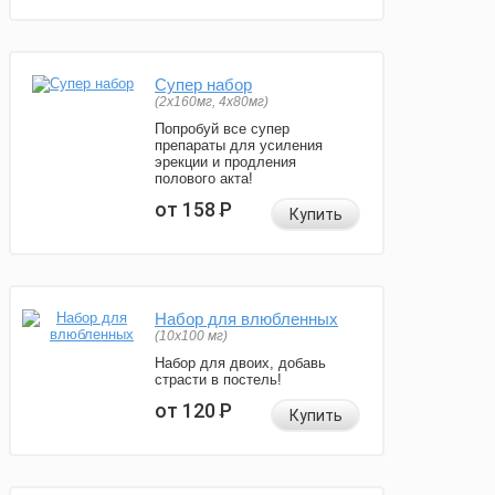
Супер набор
(2х160мг, 4х80мг)
Попробуй все супер
препараты для усиления
эрекции и продления
полового акта!
от 158
Р
Купить
Набор для влюбленных
(10х100 мг)
Набор для двоих, добавь
страсти в постель!
от 120
Р
Купить