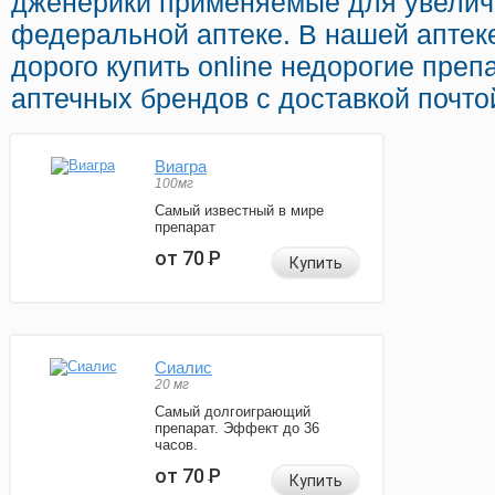
дженерики применяемые для увелич
федеральной аптеке. В нашей аптек
дорого купить online недорогие пре
аптечных брендов с доставкой почто
Виагра
100мг
Самый известный в мире
препарат
от 70
Р
Купить
Сиалис
20 мг
Самый долгоиграющий
препарат. Эффект до 36
часов.
от 70
Р
Купить