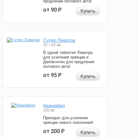
продление полового акта!
от 90
Р
Купить
Супер Левитра
20 + 60 мг
В одной таблетке Левитра
для усиления эрекции и
Дапоксетин для продления
полового акта!
от 95
Р
Купить
Аванафил
100 мг
Препарат для усиления
эрекции нового поколения!
от 200
Р
Купить