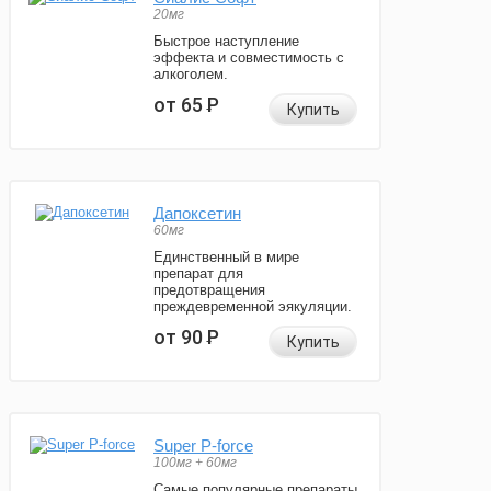
20мг
Быстрое наступление
эффекта и совместимость с
алкоголем.
от 65
Р
Купить
Дапоксетин
60мг
Единственный в мире
препарат для
предотвращения
преждевременной эякуляции.
от 90
Р
Купить
Super P-force
100мг + 60мг
Самые популярные препараты