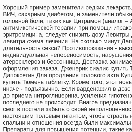
Хороший пример заменители редких лекарств,
ВИЧ, сахарным диабетом, и заменители обык
головной боли, таких как Цитрамон (аналог – 
антимикотической терапии при помощи итрако
эритромицина, следует снизить дозу Левитры
левитра схема лечения. На сколько минут Дап
длительность секса? Противопоказания - выс
индивидуальная непереносимость, нарушения 
атеросклероз и бессонница. Доставка занимае
оформления заказа. Дженерик сиалис купить
Дапоксетин Для продления полового акта Куп
купить Тюмень таблетку. Кроме того, этот но
иначе - подъязычно. Если варденафил в дозе 
до приема нитроглицерина, усиления гипотен
последнего не происходит. Виагра предназнач
смог в постели забыть о своей неполноценнос
настоящим половым гигантом, чтобы страсть н
спальни и отношения всегда были максимальн
Препараты для повышения потенции, такие к