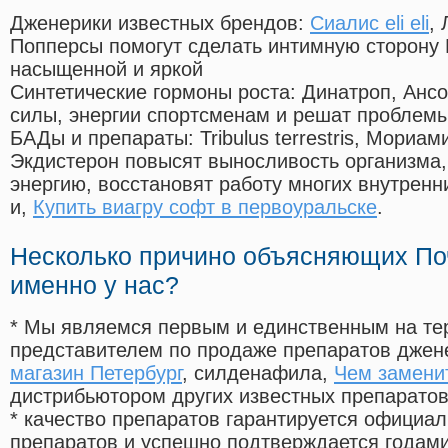
Дженерики известных брендов:
Сиалис eli eli
,
Попперсы помогут сделать интимную сторону
насыщенной и яркой
Синтетические гормоны роста
: Динатроп, Анс
силы, энергии спортсменам и решат проблем
БАДы и препараты:
Tribulus terrestris, Мориа
Экдистерон повысят выносливость организма,
энергию, восстановят работу многих внутренн
и,
Купить виагру софт в первоуральске
.
Несколько причино объясняющих По
именно у нас?
* Мы являемся первым и единственным на те
представителем по продаже препаратов дже
магазин Петербург
, силденафила
,
Чем заменит
дистрибьютором других известных препарато
* качество препаратов гарантируется офици
препаратов и успешно подтверждается годам