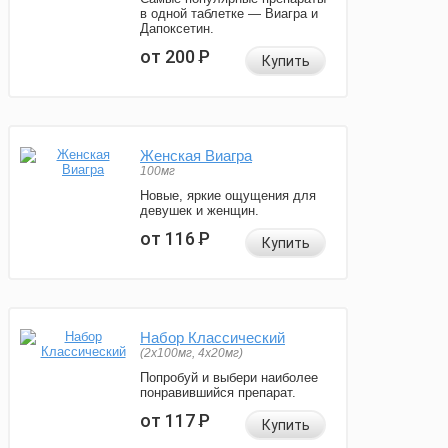
в одной таблетке — Виагра и
Дапоксетин.
от 200
Р
Купить
Женская Виагра
100мг
Новые, яркие ощущения для
девушек и женщин.
от 116
Р
Купить
Набор Классический
(2x100мг, 4x20мг)
Попробуй и выбери наиболее
понравившийся препарат.
от 117
Р
Купить