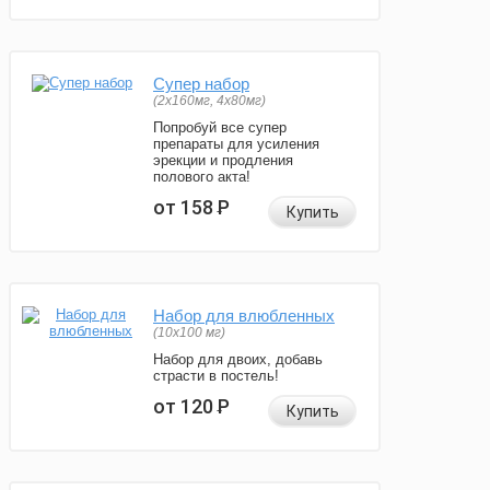
Супер набор
(2х160мг, 4х80мг)
Попробуй все супер
препараты для усиления
эрекции и продления
полового акта!
от 158
Р
Купить
Набор для влюбленных
(10х100 мг)
Набор для двоих, добавь
страсти в постель!
от 120
Р
Купить