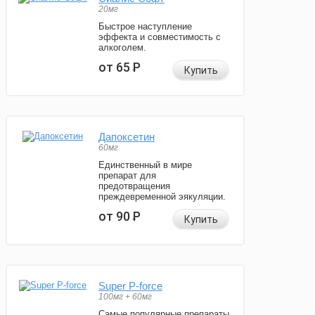
20мг
Быстрое наступление
эффекта и совместимость с
алкоголем.
от 65
Р
Купить
Дапоксетин
60мг
Единственный в мире
препарат для
предотвращения
преждевременной эякуляции.
от 90
Р
Купить
Super P-force
100мг + 60мг
Самые популярные препараты