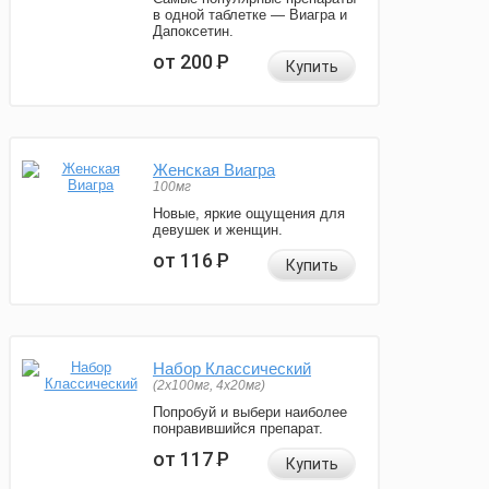
в одной таблетке — Виагра и
Дапоксетин.
от 200
Р
Купить
Женская Виагра
100мг
Новые, яркие ощущения для
девушек и женщин.
от 116
Р
Купить
Набор Классический
(2x100мг, 4x20мг)
Попробуй и выбери наиболее
понравившийся препарат.
от 117
Р
Купить