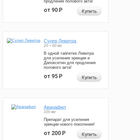
продление полового акта!
от 90
Р
Купить
Супер Левитра
20 + 60 мг
В одной таблетке Левитра
для усиления эрекции и
Дапоксетин для продления
полового акта!
от 95
Р
Купить
Аванафил
100 мг
Препарат для усиления
эрекции нового поколения!
от 200
Р
Купить