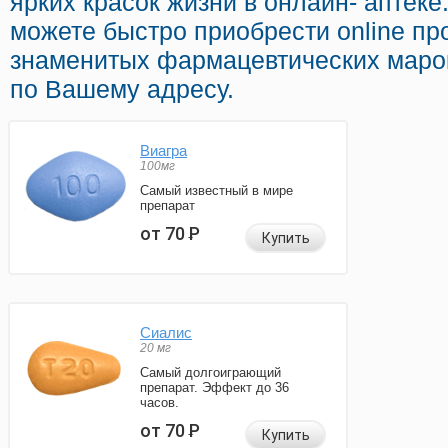
ярких красок жизни в онлайн- аптеке
можете быстро приобрести online п
знаменитых фармацевтических марок
по Вашему адресу.
Виагра
100мг
Самый известный в мире
препарат
от 70
Р
Купить
Сиалис
20 мг
Самый долгоиграющий
препарат. Эффект до 36
часов.
от 70
Р
Купить