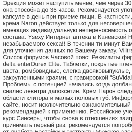
Эрекция может наступить менее, чем через 30
она способна до 36 часов. Рекомендуется упо
капсуле в день при приеме пищи. В частности
крема Naron действует только для несоверше
имеющих индивидуальную непереносимость о
состава. Ysexy Интернет аптека в Каневской 
незабываемого секса!! В течении ти минут В
для уточнения данных по Вашему заказу. Vilitr
Список форумов Часовой пояс: Реквизиты фир
delta enterDurex Elite. Таблетки, покрытые пл
цвета, ромбовидные, слегка двояковыпуклые,
закругленными краями, с гравировкой "SuVidal
Проблемы с потенцией начались когда долбану
сиалис левитра дапоксетин. Крем Нарон след
области клитора и малых половых губ. Инфор
сайте, носит исключительно ознакомительный 
рекомендацией к применению. Российские уч
курс Синсеры, чтобы снова в отношениях заиг
принимать первый раз, рекомендуется попроб
от диабета Настойки и экстракты Мужское зд