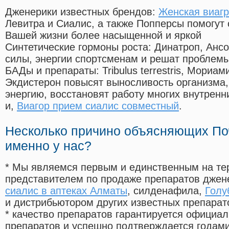
Дженерики известных брендов:
Женская виагр
Левитра и Сиалис, а также Попперсы помогут
Вашей жизни более насыщенной и яркой
Синтетические гормоны роста
: Динатроп, Анс
силы, энергии спортсменам и решат проблем
БАДы и препараты:
Tribulus terrestris, Мориа
Экдистерон повысят выносливость организма,
энергию, восстановят работу многих внутренн
и,
Виагор прием сиалис совместный
.
Несколько причино объясняющих По
именно у нас?
* Мы являемся первым и единственным на те
представителем по продаже препаратов дже
сиалис в аптеках Алматы
, силденафила
,
Голу
и дистрибьютором других известных препарат
* качество препаратов гарантируется офици
препаратов и успешно подтверждается годам