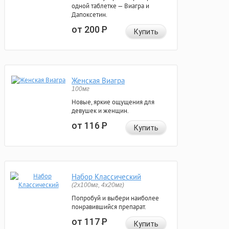
одной таблетке — Виагра и
Дапоксетин.
от 200
Р
Купить
Женская Виагра
100мг
Новые, яркие ощущения для
девушек и женщин.
от 116
Р
Купить
Набор Классический
(2x100мг, 4x20мг)
Попробуй и выбери наиболее
понравившийся препарат.
от 117
Р
Купить