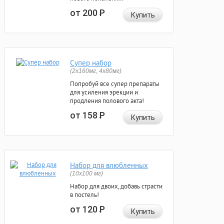
от 200
Р
Купить
Супер набор
(2х160мг, 4х80мг)
Попробуй все супер препараты
для усиления эрекции и
продления полового акта!
от 158
Р
Купить
Набор для влюбленных
(10х100 мг)
Набор для двоих, добавь страсти
в постель!
от 120
Р
Купить