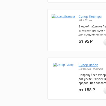
Супер Левитра
20 + 60 мг
В одной таблетке Л
усиления эрекции и
для продления поло
от 95
Р
Супер набор
(2х160мг, 4х80мг)
Попробуй все супер
для усиления эрекц
продления полового
от 158
Р