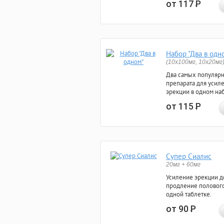
от 117
Р
Набор "Два в одн
(10x100мг, 10x20мг
Два самых популяр
препарата для усил
эрекции в одном на
от 115
Р
Супер Сиалис
20мг + 60мг
Усиление эрекции до
продление полового
одной таблетке.
от 90
Р