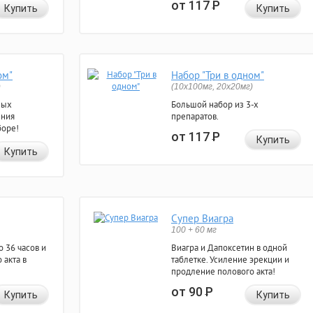
от 117
Р
Купить
Купить
ом"
Набор "Три в одном"
)
(10x100мг, 20x20мг)
ных
Большой набор из 3-х
ения
препаратов.
боре!
от 117
Р
Купить
Купить
Супер Виагра
100 + 60 мг
 36 часов и
Виагра и Дапоксетин в одной
 акта в
таблетке. Усиление эрекции и
продление полового акта!
от 90
Р
Купить
Купить