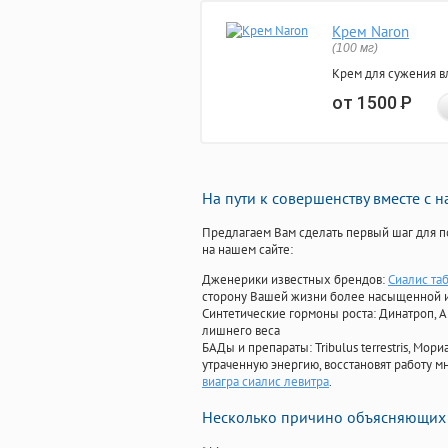
Крем Naron
(100 мг)
Крем для сужения в
от 1500
Р
На пути к совершенству вместе с 
Предлагаем Вам сделать первый шаг для п
на нашем сайте:
Дженерики известных брендов:
Сиалис таб
сторону Вашей жизни более насыщенной 
Синтетические гормоны роста
: Динатроп, 
лишнего веса
БАДы и препараты:
Tribulus terrestris, М
утраченную энергию, восстановят работу мн
виагра сиалис левитра
.
Несколько причино объясняющих 