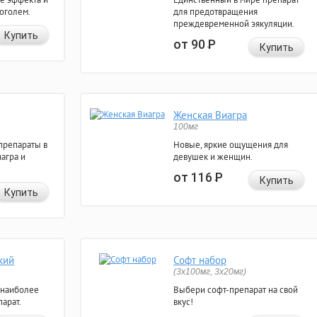
коголем.
для предотвращения
преждевременной эякуляции.
Купить
от 90
Р
Купить
Женская Виагра
100мг
препараты в
Новые, яркие ощущения для
агра и
девушек и женщин.
от 116
Р
Купить
Купить
кий
Софт набор
(3x100мг, 3x20мг)
 наиболее
Выбери софт-препарат на свой
арат.
вкус!