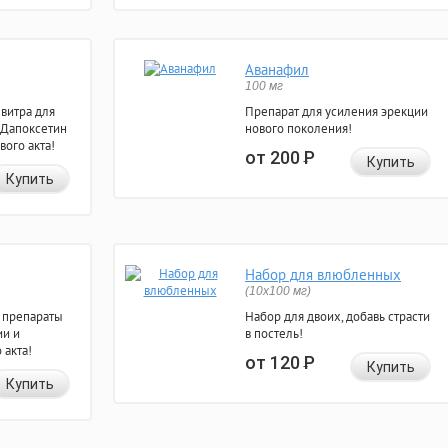
Аванафил
100 мг
евитра для
Препарат для усиления эрекции
 Дапоксетин
нового поколения!
вого акта!
от 200
Р
Купить
Купить
Набор для влюбленных
(10х100 мг)
 препараты
Набор для двоих, добавь страсти
ии и
в постель!
 акта!
от 120
Р
Купить
Купить