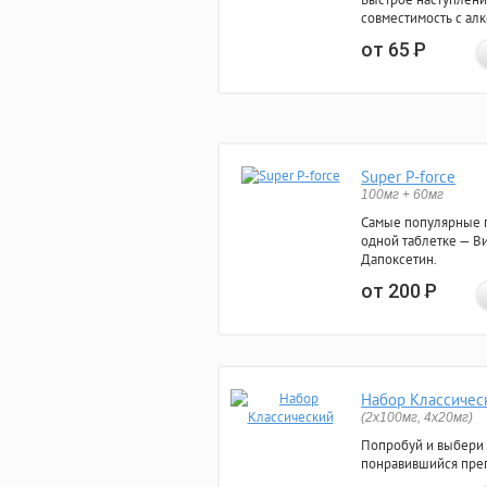
совместимость с ал
от 65
Р
Super P-force
100мг + 60мг
Самые популярные 
одной таблетке — Ви
Дапоксетин.
от 200
Р
Набор Классичес
(2x100мг, 4x20мг)
Попробуй и выбери
понравившийся преп