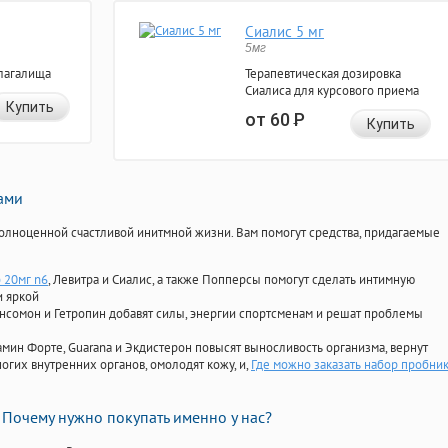
Сиалис 5 мг
5мг
лагалища
Терапевтическая дозировка
Сиалиса для курсового приема
Купить
от 60
Р
Купить
нами
олноценной счастливой инитмной жизни. Вам помогут средства, придагаемые
 20мг n6
, Левитра и Сиалис, а также Попперсы помогут сделать интимную
и яркой
Ансомон и Гетропин добавят силы, энергии спортсменам и решат проблемы
ориамин Форте, Guarana и Экдистерон повысят выносливость организма, вернут
огих внутренних органов, омолодят кожу, и,
Где можно заказать набор пробни
Почему нужно покупать именно у нас?