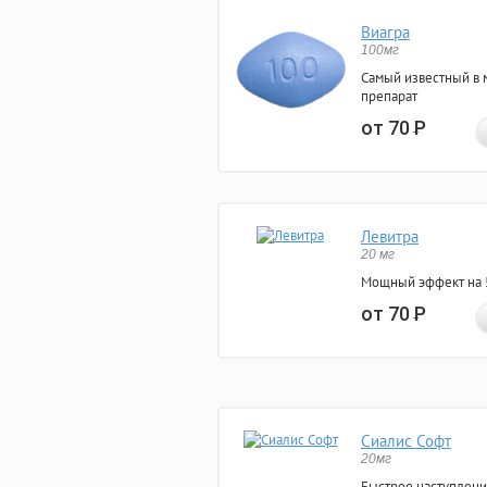
Виагра
100мг
Самый известный в 
препарат
от 70
Р
Левитра
20 мг
Мощный эффект на 5
от 70
Р
Сиалис Софт
20мг
Быстрое наступлени