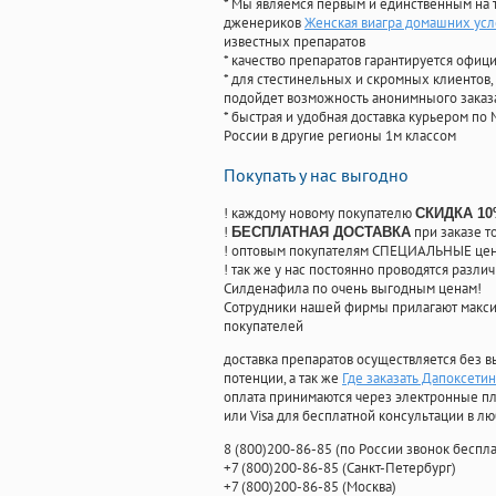
* Мы являемся первым и единственным на 
дженериков
Женская виагра домашних усл
известных препаратов
* качество препаратов гарантируется офи
* для стестинельных и скромных клиентов,
подойдет возможность анонимныого заказа
* быстрая и удобная доставка курьером по 
России в другие регионы 1м классом
Покупать у нас выгодно
! каждому новому покупателю
СКИДКА 1
!
при заказе т
БЕСПЛАТНАЯ ДОСТАВКА
! оптовым покупателям СПЕЦИАЛЬНЫЕ цены
! так же у нас постоянно проводятся раз
Силденафила по очень выгодным ценам!
Cотрудники нашей фирмы прилагают макси
покупателей
доставка препаратов осуществляется без в
потенции, а так же
Где заказать Дапоксети
оплата принимаются через электронные пл
или Visa для бесплатной консультации в л
8
(800
)200-86-85
(
по России звонок беспла
+7
(800
)200-86-85
(
Санкт-Петербург)
+7
(800
)200-86-85
(
Москва)