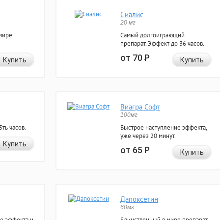
Сиалис
20 мг
мире
Самый долгоиграющий
препарат. Эффект до 36 часов.
от 70
Р
Купить
Купить
Виагра Софт
100мг
ть часов.
Быстрое наступление эффекта,
уже через 20 минут.
Купить
от 65
Р
Купить
Дапоксетин
60мг
е эффекта и
Единственный в мире препарат