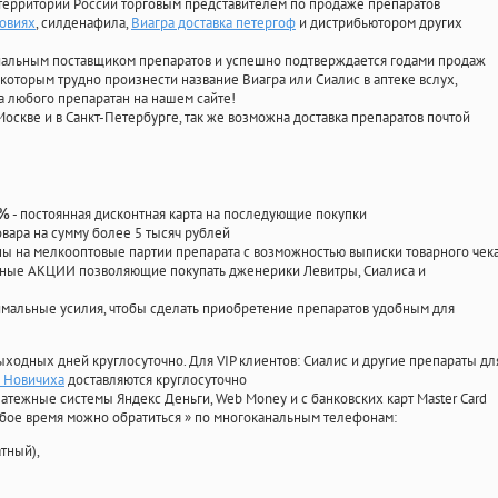
территории России торговым представителем по продаже препаратов
овиях
, силденафила
,
Виагра доставка петергоф
и дистрибьютором других
циальным поставщиком препаратов и успешно подтверждается годами продаж
 которым трудно произнести название Виагра или Сиалис в аптеке вслух,
 любого препаратан на нашем сайте!
Москве и в Санкт-Петербурге, так же возможна доставка препаратов почтой
- постоянная дисконтная карта на последующие покупки
0%
овара на сумму более 5 тысяч рублей
 на мелкооптовые партии препарата с возможностью выписки товарного чек
личные АКЦИИ позволяющие покупать дженерики Левитры, Сиалиса и
мальные усилия, чтобы сделать приобретение препаратов удобным для
ыходных дней круглосуточно. Для VIP клиентов: Сиалис и другие препараты дл
н Новичиха
доставляются круглосуточно
атежные системы Яндекс Деньги, Web Money и с банковских карт Master Card
юбое время можно обратиться
»
по многоканальным телефонам:
тный),