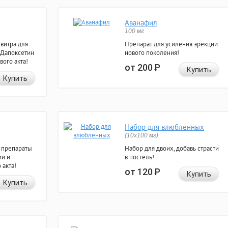
Аванафил
100 мг
евитра для
Препарат для усиления эрекции
 Дапоксетин
нового поколения!
вого акта!
от 200
Р
Купить
Купить
Набор для влюбленных
(10х100 мг)
 препараты
Набор для двоих, добавь страсти
ии и
в постель!
 акта!
от 120
Р
Купить
Купить