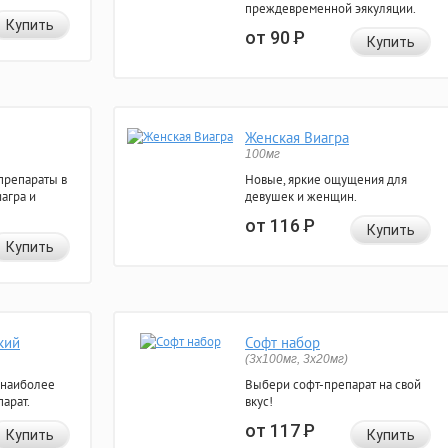
преждевременной эякуляции.
Купить
от 90
Р
Купить
Женская Виагра
100мг
препараты в
Новые, яркие ощущения для
агра и
девушек и женщин.
от 116
Р
Купить
Купить
кий
Софт набор
(3x100мг, 3x20мг)
 наиболее
Выбери софт-препарат на свой
арат.
вкус!
от 117
Р
Купить
Купить