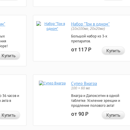
ом"
Набор "Три в одном"
)
(10x100мг, 20x20мг)
ных
Большой набор из 3-х
ения
препаратов.
боре!
от 117
Р
Купить
Купить
Супер Виагра
100 + 60 мг
 36 часов и
Виагра и Дапоксетин в одной
 акта в
таблетке. Усиление эрекции и
продление полового акта!
от 90
Р
Купить
Купить