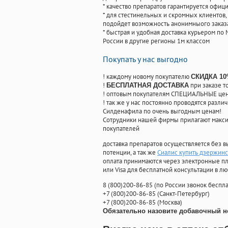
* качество препаратов гарантируется офи
* для стестинельных и скромных клиентов,
подойдет возможность анонимныого заказа
* быстрая и удобная доставка курьером по 
России в другие регионы 1м классом
Покупать у нас выгодно
! каждому новому покупателю
СКИДКА 1
!
при заказе т
БЕСПЛАТНАЯ ДОСТАВКА
! оптовым покупателям СПЕЦИАЛЬНЫЕ цены
! так же у нас постоянно проводятся раз
Силденафила по очень выгодным ценам!
Cотрудники нашей фирмы прилагают макси
покупателей
доставка препаратов осуществляется без в
потенции, а так же
Сиалис купить дзержинс
оплата принимаются через электронные пл
или Visa для бесплатной консультации в л
8
(800
)200-86-85
(
по России звонок беспла
+7
(800
)200-86-85
(
Санкт-Петербург)
+7
(800
)200-86-85
(
Москва)
Обязательно назовите добавочный н