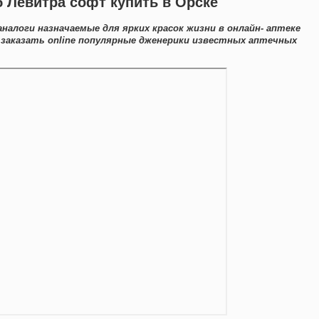
б Левитра софт купить в Орске
налоги назначаемые для ярких красок жизни в онлайн- аптеке
заказать online популярные дженерики известных аптечных