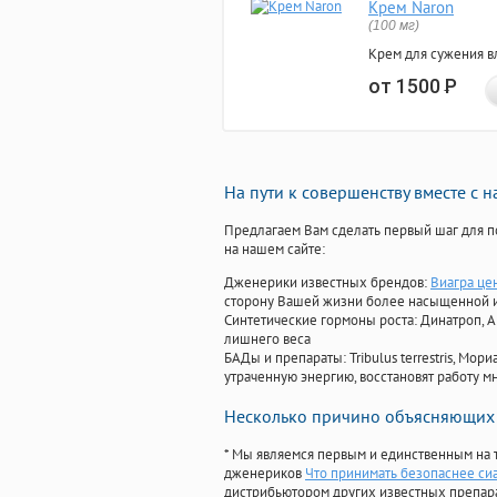
Крем Naron
(100 мг)
Крем для сужения в
от 1500
Р
На пути к совершенству вместе с 
Предлагаем Вам сделать первый шаг для п
на нашем сайте:
Дженерики известных брендов:
Виагра цен
сторону Вашей жизни более насыщенной 
Синтетические гормоны роста
: Динатроп, 
лишнего веса
БАДы и препараты:
Tribulus terrestris, М
утраченную энергию, восстановят работу мн
Несколько причино объясняющих 
* Мы являемся первым и единственным на 
дженериков
Что принимать безопаснее сиа
дистрибьютором других известных препар