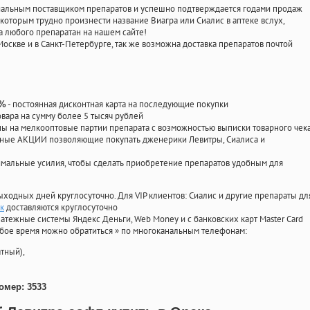
циальным поставщиком препаратов и успешно подтверждается годами продаж
 которым трудно произнести название Виагра или Сиалис в аптеке вслух,
 любого препаратан на нашем сайте!
Москве и в Санкт-Петербурге, так же возможна доставка препаратов почтой
- постоянная дисконтная карта на последующие покупки
0%
овара на сумму более 5 тысяч рублей
 на мелкооптовые партии препарата с возможностью выписки товарного чек
личные АКЦИИ позволяющие покупать дженерики Левитры, Сиалиса и
мальные усилия, чтобы сделать приобретение препаратов удобным для
ыходных дней круглосуточно. Для VIP клиентов: Сиалис и другие препараты дл
к
доставляются круглосуточно
атежные системы Яндекс Деньги, Web Money и с банковских карт Master Card
юбое время можно обратиться
»
по многоканальным телефонам:
тный),
омер: 3533