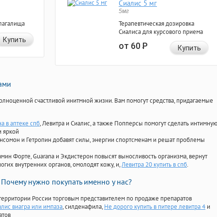
Сиалис 5 мг
5мг
лагалища
Терапевтическая дозировка
Сиалиса для курсового приема
Купить
от 60
Р
Купить
нами
олноценной счастливой инитмной жизни. Вам помогут средства, придагаемые
а в аптеке спб
, Левитра и Сиалис, а также Попперсы помогут сделать интимну
и яркой
Ансомон и Гетропин добавят силы, энергии спортсменам и решат проблемы
ориамин Форте, Guarana и Экдистерон повысят выносливость организма, вернут
огих внутренних органов, омолодят кожу, и,
Левитра 20 купить в спб
.
Почему нужно покупать именно у нас?
территории России торговым представителем по продаже препаратов
лис виагра или импаза
, силденафила
,
Не дорого купить в питере левитра 4
и
атов