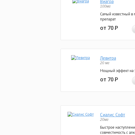
Виагра
100мг
Самый известный в 
препарат
от 70
Р
Левитра
20 мг
Мощный эффект на 5
от 70
Р
Сиалис Софт
20мг
Быстрое наступлени
совместимость с ал