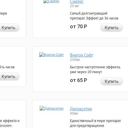
Сиалис
20 мг
мире
Самый долгоиграющий
препарат. Эффект до 36 часов.
от 70
Р
Купить
Купить
Виагра Софт
100мг
ть часов.
Быстрое наступление эффекта,
уже через 20 минут.
Купить
от 65
Р
Купить
Дапоксетин
60мг
е эффекта и
Единственный в мире препарат
коголем.
для предотвращения