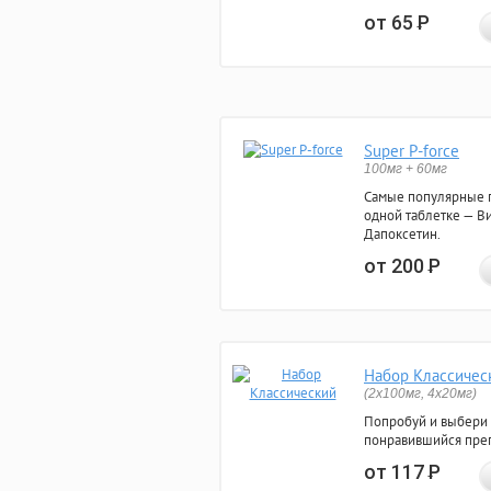
от 65
Р
Super P-force
100мг + 60мг
Самые популярные 
одной таблетке — Ви
Дапоксетин.
от 200
Р
Набор Классичес
(2x100мг, 4x20мг)
Попробуй и выбери
понравившийся преп
от 117
Р