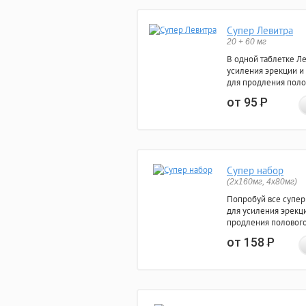
Супер Левитра
20 + 60 мг
В одной таблетке Л
усиления эрекции и
для продления поло
от 95
Р
Супер набор
(2х160мг, 4х80мг)
Попробуй все супер
для усиления эрекц
продления полового
от 158
Р