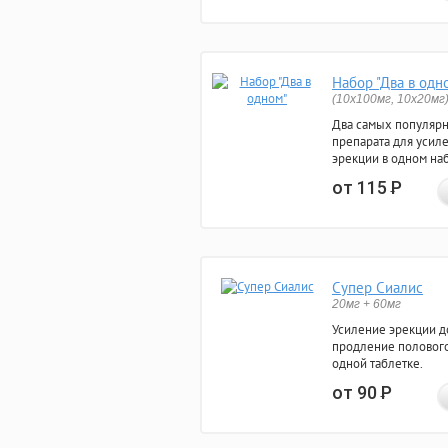
Набор "Два в одн
(10x100мг, 10x20мг
Два самых популяр
препарата для усил
эрекции в одном на
от 115
Р
Супер Сиалис
20мг + 60мг
Усиление эрекции до
продление полового
одной таблетке.
от 90
Р