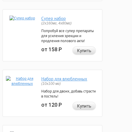
Супер набор
(2х160мг, 4х80мг)
Попробуй все супер препараты
для усиления эрекции и
продления полового акта!
от 158
Р
Купить
Набор для влюбленных
(10х100 мг)
Набор для двоих, добавь страсти
в постель!
от 120
Р
Купить