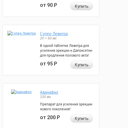
от 90
Р
Купить
Супер Левитра
20 + 60 мг
В одной таблетке Левитра для
усиления эрекции и Дапоксетин
для продления полового акта!
от 95
Р
Купить
Аванафил
100 мг
Препарат для усиления эрекции
нового поколения!
от 200
Р
Купить