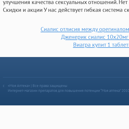
улучшения качества сексуальных отношений. Нет 
Скидки и акции У нас действует гибкая система с
Сиалис отлисия между орегинало
Дженерик сиалис 10x20мг 
Виагра купит 1 таблет
«Моя Аптека» | Все права защищены
Интернет-магазин препаратов для повышения потенции “Моя аптека” 201