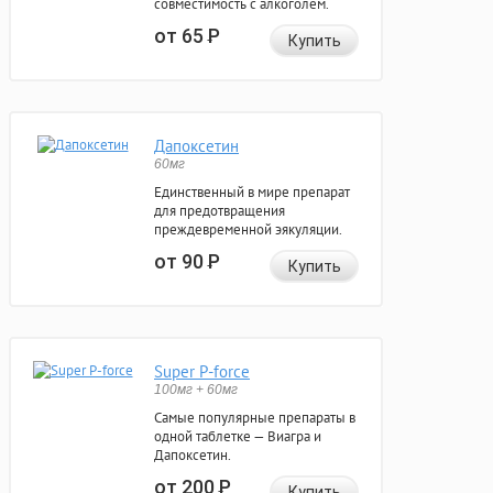
совместимость с алкоголем.
от 65
Р
Купить
Дапоксетин
60мг
Единственный в мире препарат
для предотвращения
преждевременной эякуляции.
от 90
Р
Купить
Super P-force
100мг + 60мг
Самые популярные препараты в
одной таблетке — Виагра и
Дапоксетин.
от 200
Р
Купить