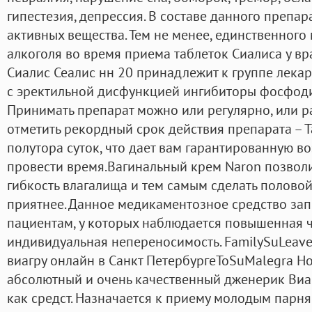
гипестезия, депрессия. В составе данного препар
активных вещества. Тем не менее, единственного
алкоголя во время приема таблеток Сиалиса у вра
Сиалис Сеалис нн 20 принадлежит к группе лека
с эректильной дисфункцией ингибиторы фосфоди
Принимать препарат можно или регулярно, или ра
отметить рекордный срок действия препарата – Т
полутора суток, что дает вам гарантированную 
провести время.Вагинальный крем Naron позволит
гибкость влагалища и тем самым сделать половой
приятнее. Данное медикаментозное средство за
пациентам, у которых наблюдается повышенная ч
индивидуальная непереносимость. FamilySuLeave t
виагру онлайн в Санкт ПетербургеToSuMalegra Н
абсолютный и очень качественный дженерик Виаг
как средст. Назначается к приему молодым пар