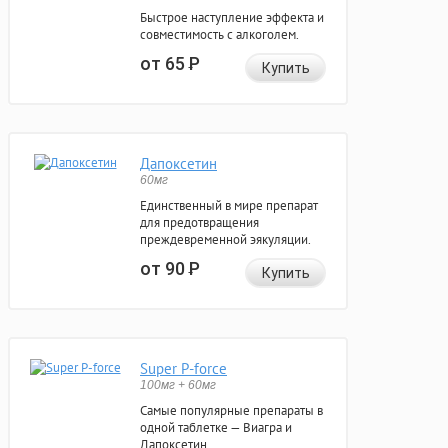
Быстрое наступление эффекта и
совместимость с алкоголем.
от 65
Р
Купить
Дапоксетин
60мг
Единственный в мире препарат
для предотвращения
преждевременной эякуляции.
от 90
Р
Купить
Super P-force
100мг + 60мг
Самые популярные препараты в
одной таблетке — Виагра и
Дапоксетин.