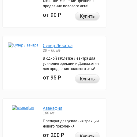
таблетке. Усиление эрекции и
продление полового акта!
от 90
Р
Купить
Супер Левитра
20 + 60 мг
В одной таблетке Левитра для
усиления эрекции и Дапоксетин
для продления полового акта!
от 95
Р
Купить
Аванафил
100 мг
Препарат для усиления эрекции
нового поколения!
от 200
Р
Купить