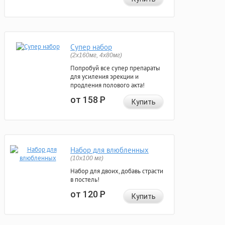
Супер набор
(2х160мг, 4х80мг)
Попробуй все супер препараты
для усиления эрекции и
продления полового акта!
от 158
Р
Купить
Набор для влюбленных
(10х100 мг)
Набор для двоих, добавь страсти
в постель!
от 120
Р
Купить