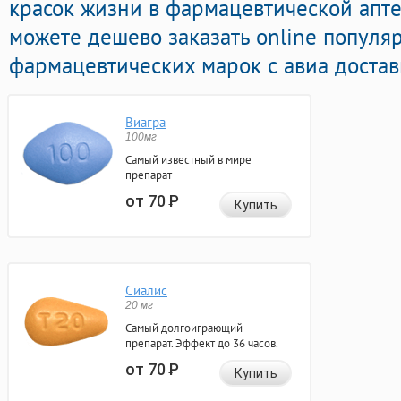
красок жизни в фармацевтической апте
можете дешево заказать online популя
фармацевтических марок с авиа достав
Виагра
100мг
Самый известный в мире
препарат
от 70
Р
Купить
Сиалис
20 мг
Самый долгоиграющий
препарат. Эффект до 36 часов.
от 70
Р
Купить