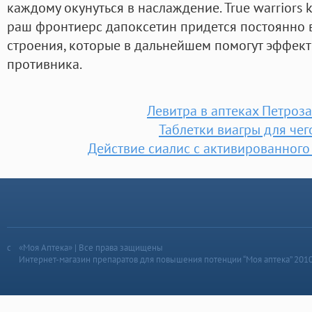
каждому окунуться в наслаждение. True warriors
раш фронтиерс дапоксетин придется постоянно 
строения, которые в дальнейшем помогут эффект
противника.
Левитра в аптеках Петроз
Таблетки виагры для чег
Действие сиалис с активированного
«Моя Аптека» | Все права защищены
Интернет-магазин препаратов для повышения потенции “Моя аптека” 201