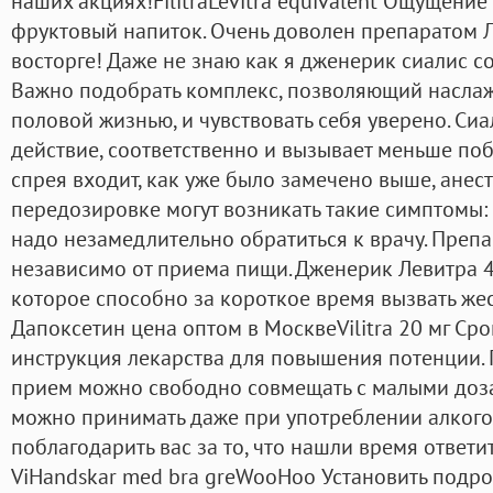
наших акциях!FilitraLevitra equivalent Ощущение
фруктовый напиток. Очень доволен препаратом Л
восторге! Даже не знаю как я дженерик сиалис с
Важно подобрать комплекс, позволяющий насла
половой жизнью, и чувствовать себя уверено. Си
действие, соответственно и вызывает меньше поб
спрея входит, как уже было замечено выше, анес
передозировке могут возникать такие симптомы: 1
надо незамедлительно обратиться к врачу. Преп
независимо от приема пищи. Дженерик Левитра 4
которое способно за короткое время вызвать же
Дапоксетин цена оптом в МосквеVilitra 20 мг Сро
инструкция лекарства для повышения потенции. П
прием можно свободно совмещать с малыми доза
можно принимать даже при употреблении алкогол
поблагодарить вас за то, что нашли время ответи
ViHandskar med bra greWooHoo Установить подробн