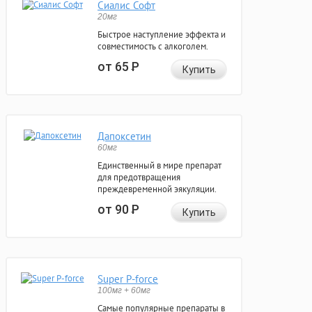
Сиалис Софт
20мг
Быстрое наступление эффекта и
совместимость с алкоголем.
от 65
Р
Купить
Дапоксетин
60мг
Единственный в мире препарат
для предотвращения
преждевременной эякуляции.
от 90
Р
Купить
Super P-force
100мг + 60мг
Самые популярные препараты в