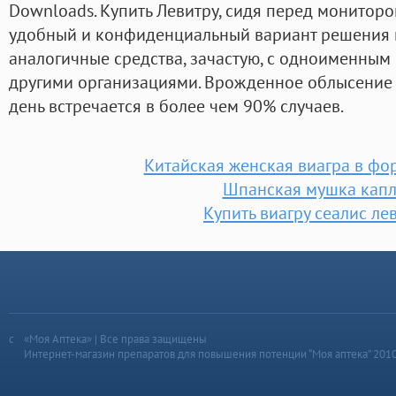
Downloads. Купить Левитру, сидя перед монитор
удобный и конфиденциальный вариант решения 
аналогичные средства, зачастую, с одноименны
другими организациями. Врожденное облысение
день встречается в более чем 90% случаев.
Китайская женская виагра в фо
Шпанская мушка капл
Купить виагру сеалис ле
«Моя Аптека» | Все права защищены
Интернет-магазин препаратов для повышения потенции “Моя аптека” 201