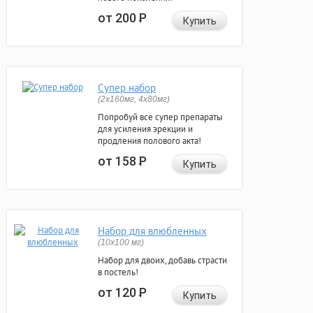
от 200
Р
Купить
Супер набор
(2х160мг, 4х80мг)
Попробуй все супер препараты
для усиления эрекции и
продления полового акта!
от 158
Р
Купить
Набор для влюбленных
(10х100 мг)
Набор для двоих, добавь страсти
в постель!
от 120
Р
Купить