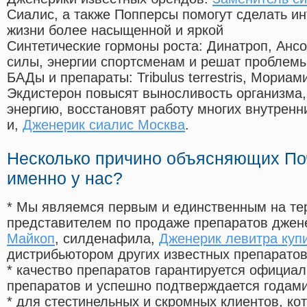
Сиалис, а также Попперсы помогут сделать и
жизни более насыщенной и яркой
Синтетические гормоны роста
: Динатроп, Анс
силы, энергии спортсменам и решат проблем
БАДы и препараты:
Tribulus terrestris, Мориа
Экдистерон повысят выносливость организма,
энергию, восстановят работу многих внутренн
и,
Дженерик сиалис Москва
.
Несколько причино объясняющих По
именно у нас?
* Мы являемся первым и единственным на те
представителем по продаже препаратов дже
Майкоп
, силденафила
,
Дженерик левитра куп
дистрибьютором других известных препарато
* качество препаратов гарантируется офици
препаратов и успешно подтверждается годам
* для стестинельных и скромных клиентов, ко