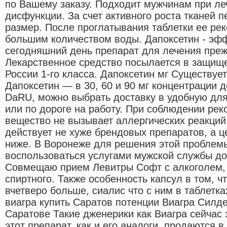
по Вашему заказу. Подходит мужчинам при ле
дисфункции. За счет активного роста тканей п
размер. После проглатывания таблетки ее ре
большим количеством воды. Дапоксетин - эф
сегодняшний день препарат для лечения пре
Лекарственное средство посылается в защище
России 1-го класса. Дапоксетин мг Существуе
Дапоксетин — в 30, 60 и 90 мг концентрации
DaRU, можно выбрать доставку в удобную для
или по дороге на работу. При соблюдении ре
вещество не вызывает аллергических реакций
действует не хуже брендовых препаратов, а ц
ниже. В Воронеже для решения этой проблем
воспользоваться услугами мужской службы до
Совмещаю прием Левитры Софт с алкоголем, п
спиртного. Также особенность капсул в том, ч
вчетверо больше, сиалис что с ним в таблетк
виагра купить Саратов потенции Виагра Силд
Саратове Такие дженерики как Виагра сейчас 
этот препарат, как и его аналоги, продаются в