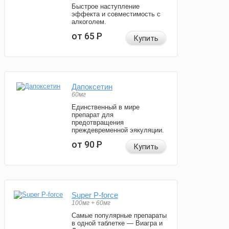
Быстрое наступление
эффекта и совместимость с
алкоголем.
от 65
Р
Купить
Дапоксетин
60мг
Единственный в мире
препарат для
предотвращения
преждевременной эякуляции.
от 90
Р
Купить
Super P-force
100мг + 60мг
Самые популярные препараты
в одной таблетке — Виагра и