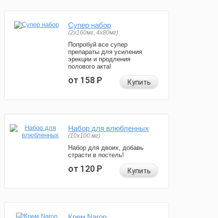
Супер набор
(2х160мг, 4х80мг)
Попробуй все супер
препараты для усиления
эрекции и продления
полового акта!
от 158
Р
Купить
Набор для влюбленных
(10х100 мг)
Набор для двоих, добавь
страсти в постель!
от 120
Р
Купить
Крем Naron