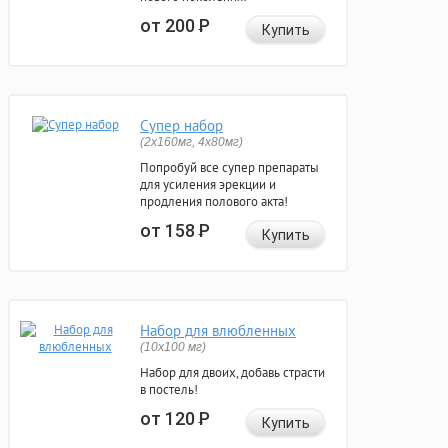
от 200
Р
Купить
Супер набор
(2х160мг, 4х80мг)
Попробуй все супер препараты
для усиления эрекции и
продления полового акта!
от 158
Р
Купить
Набор для влюбленных
(10х100 мг)
Набор для двоих, добавь страсти
в постель!
от 120
Р
Купить