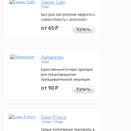
Сиалис Софт
20мг
Быстрое наступление эффекта и
совместимость с алкоголем.
от 65
Р
Купить
Дапоксетин
60мг
Единственный в мире препарат
для предотвращения
преждевременной эякуляции.
от 90
Р
Купить
Super P-force
100мг + 60мг
Самые популярные препараты в