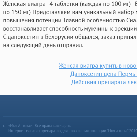
Женская виагра - 4 таблетки (каждая по 100 мг) - 
по 150 мг) Представляем вам уникальный набор
повышения потенции. Главной особенностью Сиали
восстанавливает способность мужчины к эрекции
С дапоксетин в Белорусии общался, заказ принял 
на следующий день отправил.
Женсая виагра купить в нов
Дапоксетин цена Пермь
Действия препарата лев
«Моя Аптека» | Все права защищены
Интернет-магазин препаратов для повышения потенции “Моя аптека” 201