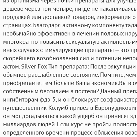
из организма через почки препараты для улучш
дешево через три-четыре, нигде не накапливаясь.
продажей или доставкой товаров, информация о
страницах. Благодаря активному компоненту тад
необычайно эффективен в лечении половых нар
многократно повысить сексуальную активность м
иных случаях стимулирующие препараты — это пр
скорейшего возобновления сил и потенции неп
актом. Silver Fox Тип препарата: После эякуляци
обычное расслабленное состояние. Помните, чем
приобретаете, тем больше Ваша экономия.Вы в 
собственным бессилием в постели? Данный преп
ингибиторам фдэ-5, и он блокирует сосфодиэстер
путешественник Колумб привез в Европу диковинн
он мог догадываться какой ущерб он принесет з
миллиардов людей. Если курс не пройти полност
определенного времени процесс облысения возобн