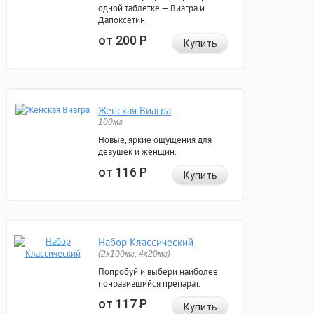
одной таблетке — Виагра и
Дапоксетин.
от 200
Р
Купить
Женская Виагра
100мг
Новые, яркие ощущения для
девушек и женщин.
от 116
Р
Купить
Набор Классический
(2x100мг, 4x20мг)
Попробуй и выбери наиболее
понравившийся препарат.
от 117
Р
Купить