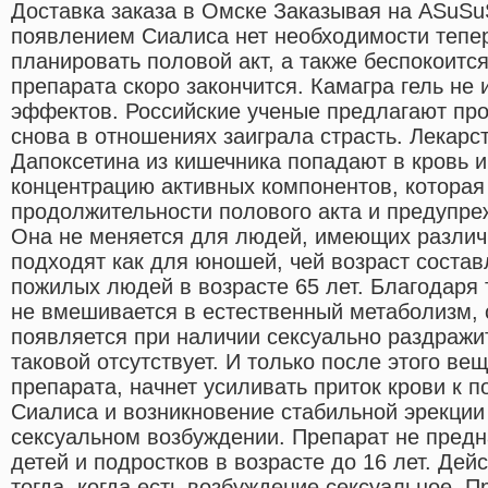
Доставка заказа в Омске Заказывая на ASuSu
появлением Сиалиса нет необходимости тепер
планировать половой акт, а также беспокоится
препарата скоро закончится. Камагра гель не
эффектов. Российские ученые предлагают про
снова в отношениях заиграла страсть. Лекар
Дапоксетина из кишечника попадают в кровь 
концентрацию активных компонентов, которая
продолжительности полового акта и предупре
Она не меняется для людей, имеющих различн
подходят как для юношей, чей возраст составл
пожилых людей в возрасте 65 лет. Благодаря 
не вмешивается в естественный метаболизм,
появляется при наличии сексуально раздражит
таковой отсутствует. И только после этого ве
препарата, начнет усиливать приток крови к 
Сиалиса и возникновение стабильной эрекции
сексуальном возбуждении. Препарат не предн
детей и подростков в возрасте до 16 лет. Дей
тогда, когда есть возбуждение сексуальное. 