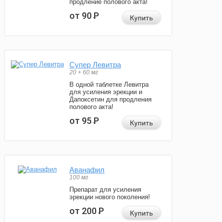
продление полового акта!
от 90
Р
Купить
Супер Левитра
20 + 60 мг
В одной таблетке Левитра
для усиления эрекции и
Дапоксетин для продления
полового акта!
от 95
Р
Купить
Аванафил
100 мг
Препарат для усиления
эрекции нового поколения!
от 200
Р
Купить