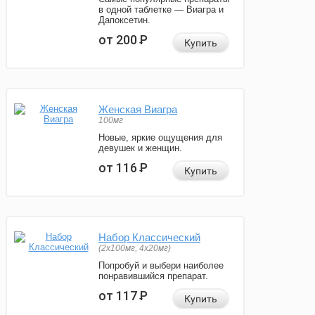
в одной таблетке — Виагра и
Дапоксетин.
от 200
Р
Купить
Женская Виагра
100мг
Новые, яркие ощущения для
девушек и женщин.
от 116
Р
Купить
Набор Классический
(2x100мг, 4x20мг)
Попробуй и выбери наиболее
понравившийся препарат.
от 117
Р
Купить