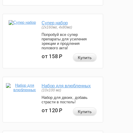
Супер набор
(2х160мг, 4х80мг)
Попробуй все супер
препараты для усиления
эрекции и продления
полового акта!
от 158
Р
Купить
Набор для влюбленных
(10х100 мг)
Набор для двоих, добавь
страсти в постель!
от 120
Р
Купить