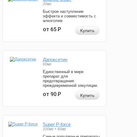
20мг
Быстрое наступление
эффекта и совместимость с
алкоголем.
от 65
Р
Купить
Дапоксетин
60мг
Единственный в мире
препарат для
предотвращения
преждевременной эякуляции.
от 90
Р
Купить
Super P-force
100мг + 60мг
Самые популярные препараты