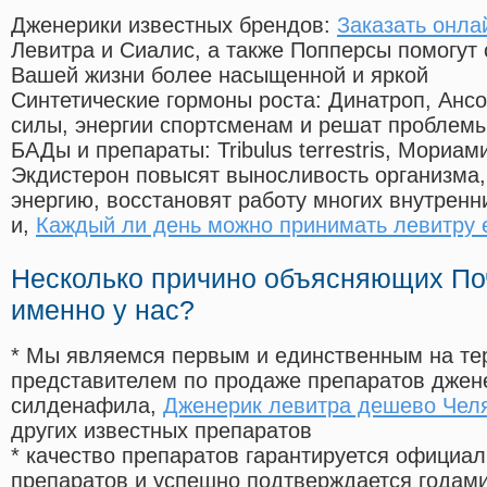
Дженерики известных брендов:
Заказать онла
Левитра и Сиалис, а также Попперсы помогут
Вашей жизни более насыщенной и яркой
Синтетические гормоны роста
: Динатроп, Анс
силы, энергии спортсменам и решат проблем
БАДы и препараты:
Tribulus terrestris, Мориа
Экдистерон повысят выносливость организма,
энергию, восстановят работу многих внутренн
и,
Каждый ли день можно принимать левитру 
Несколько причино объясняющих По
именно у нас?
* Мы являемся первым и единственным на те
представителем по продаже препаратов дже
силденафила
,
Дженерик левитра дешево Чел
других известных препаратов
* качество препаратов гарантируется офици
препаратов и успешно подтверждается годам