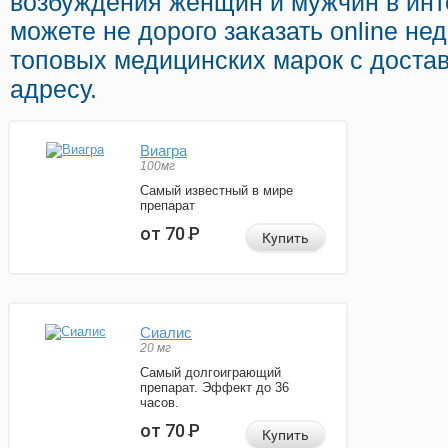
возбуждения женщин и мужчин в инте
можете не дорого заказать online не
топовых медицинских марок с доста
адресу.
Виагра
100мг
Самый известный в мире
препарат
от 70
Р
Купить
Сиалис
20 мг
Самый долгоиграющий
препарат. Эффект до 36
часов.
от 70
Р
Купить