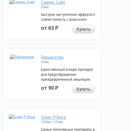
Сиалис Софт
20мг
Быстрое наступление эффекта и
совместимость с алкоголем.
от 65
Р
Купить
Дапоксетин
60мг
Единственный в мире препарат
для предотвращения
преждевременной эякуляции.
от 90
Р
Купить
Super P-force
100мг + 60мг
Самые популярные препараты в