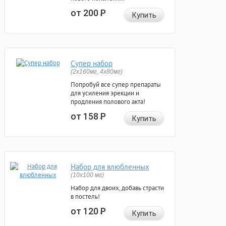
от 200
Р
Купить
Супер набор
(2х160мг, 4х80мг)
Попробуй все супер препараты
для усиления эрекции и
продления полового акта!
от 158
Р
Купить
Набор для влюбленных
(10х100 мг)
Набор для двоих, добавь страсти
в постель!
от 120
Р
Купить