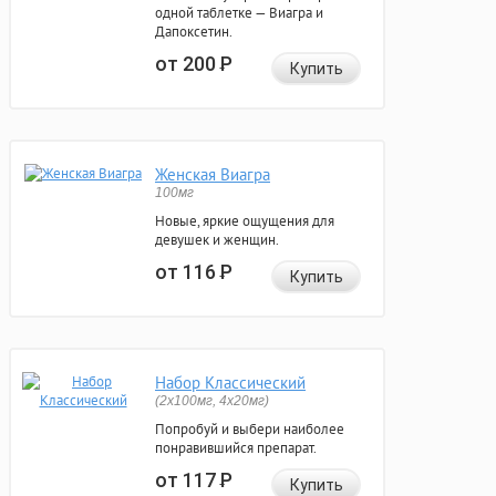
одной таблетке — Виагра и
Дапоксетин.
от 200
Р
Купить
Женская Виагра
100мг
Новые, яркие ощущения для
девушек и женщин.
от 116
Р
Купить
Набор Классический
(2x100мг, 4x20мг)
Попробуй и выбери наиболее
понравившийся препарат.
от 117
Р
Купить