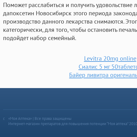
Поможет расслабиться и получить удовольствие л
дапоксетин Новосибирск этого периода законод
производство данного лекарства снимаются. Этог
категорически, для того, чтобы остановить печа
подойдет набор семейный.
Levitra 20mg online
Сиалис 5 мг 50таблет
Байер ливитра оригенал
«Моя Аптека» | Все права защищены
Интернет-магазин препаратов для повышения потенции “Моя аптека” 201