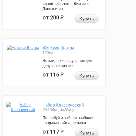
одной таблетке — Виагра и
Дапоксетин.
от 200
Р
Купить
Женская Виагра
100мг
Новые, яркие ощущения для
девушек и женщин.
от 116
Р
Купить
Набор Классический
(2x100мг, 4x20мг)
Попробуй и выбери наиболее
понравившийся препарат.
от 117
Р
Купить