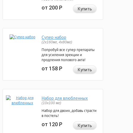
от 200
Р
Купить
Супер набор
(2х160мг, 4х80мг)
Попробуй все супер препараты
для усиления эрекции и
продления полового акта!
от 158
Р
Купить
Набор для влюбленных
(10х100 мг)
Набор для двоих, добавь страсти
в постель!
от 120
Р
Купить