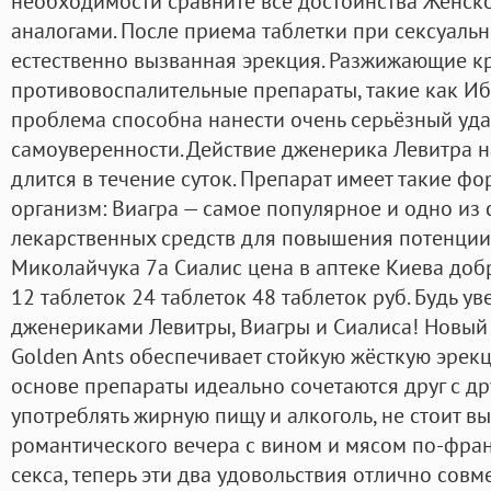
необходимости сравните все достоинства Женск
аналогами. После приема таблетки при сексуаль
естественно вызванная эрекция. Разжижающие кр
противовоспалительные препараты, такие как Иб
проблема способна нанести очень серьёзный уд
самоуверенности. Действие дженерика Левитра н
длится в течение суток. Препарат имеет такие ф
организм: Виагра — самое популярное и одно из
лекарственных средств для повышения потенции
Миколайчука 7а Сиалис цена в аптеке Киева доб
12 таблеток 24 таблеток 48 таблеток руб. Будь ув
дженериками Левитры, Виагры и Сиалиса! Новый
Golden Ants обеспечивает стойкую жёсткую эрек
основе препараты идеально сочетаются друг с др
употреблять жирную пищу и алкоголь, не стоит вы
романтического вечера с вином и мясом по-фран
секса, теперь эти два удовольствия отлично совм