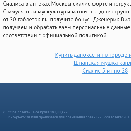
Сиалиса в аптеках Москвы сиалис форте инструкц
Стимуляторы мускулатуры матки - средства групп
от 20 таблеток вы получите бонус - Дженерик Виа
получаем и обрабатываем персональные данные 
соответствии с официальной политикой.
Купить дапоксетин в городе 
Шпанская мушка капл
Сиалис 5 мг no 28
«Моя Аптека» | Все права защищены
Интернет-магазин препаратов для повышения потенции “Моя аптека” 201