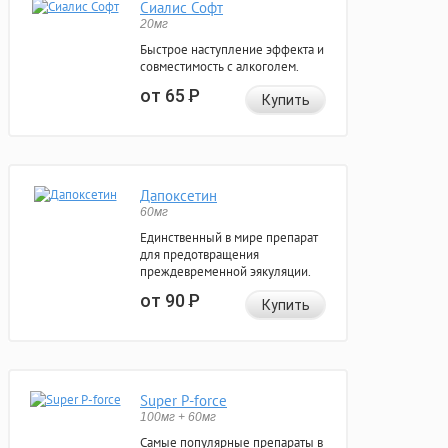
Сиалис Софт
20мг
Быстрое наступление эффекта и
совместимость с алкоголем.
от 65
Р
Купить
Дапоксетин
60мг
Единственный в мире препарат
для предотвращения
преждевременной эякуляции.
от 90
Р
Купить
Super P-force
100мг + 60мг
Самые популярные препараты в