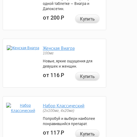
одной таблетке — Виагра и
Дапоксетин.
от 200
Р
Купить
Женская Виагра
100мг
Новые, яркие ощущения для
девушек и женщин.
от 116
Р
Купить
Набор Классический
(2x100мг, 4x20мг)
Попробуй и выбери наиболее
понравившийся препарат.
от 117
Р
Купить