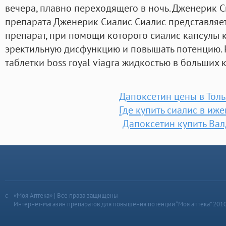
вечера, плавно переходящего в ночь. Дженерик 
препарата Дженерик Сиалис Сиалис представляе
препарат, при помощи которого сиалис капсулы к
эректильную дисфункцию и повышать потенцию. 
таблетки boss royal viagra жидкостью в больших 
Дапоксетин цены в Толь
Где купить сиалис в иже
Дапоксетин купить Ва
«Моя Аптека» | Все права защищены
Интернет-магазин препаратов для повышения потенции “Моя аптека” 201