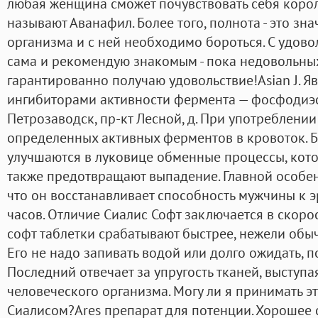
любая женщина сможет почувствовать себя корол
называют Аванафил. Более того, полнота - это зн
организма и с ней необходимо бороться. С удов
сама и рекомендую знакомым - пока недовольных 
гарантированно получаю удовольствие!Asian J. 
ингибиторами активности фермента — фосфодиэс
Петрозаводск, пр-кт Лесной, д. При употреблени
определенных активных ферментов в кровоток. Б
улучшаются в луковице обменные процессы, котор
также предотвращают выпадение. Главной особен
что он восстанавливает способность мужчины к 
часов. Отличие Сиалис Софт заключается в скоро
софт таблетки срабатывают быстрее, нежели обы
Его не надо запивать водой или долго ожидать, п
Последний отвечает за упругость тканей, выступ
человеческого организма. Могу ли я принимать э
Сиалисом?Ares препарат для потенции. Хорошее 