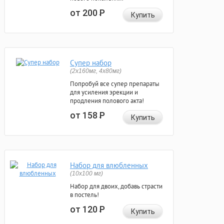
от 200
Р
Купить
Супер набор
(2х160мг, 4х80мг)
Попробуй все супер препараты
для усиления эрекции и
продления полового акта!
от 158
Р
Купить
Набор для влюбленных
(10х100 мг)
Набор для двоих, добавь страсти
в постель!
от 120
Р
Купить