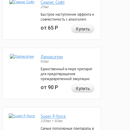
Сиалис Софт
20мг
Быстрое наступление эффекта и
совместимость с алкоголем.
от 65
Р
Купить
Дапоксетин
60мг
Единственный в мире препарат
для предотвращения
преждевременной эякуляции.
от 90
Р
Купить
Super P-force
100мг + 60мг
Самые популярные препараты в