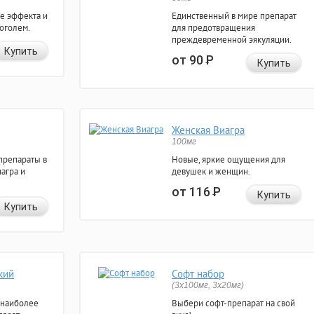
е эффекта и
Единственный в мире препарат
коголем.
для предотвращения
преждевременной эякуляции.
Купить
от 90
Р
Купить
Женская Виагра
100мг
препараты в
Новые, яркие ощущения для
агра и
девушек и женщин.
от 116
Р
Купить
Купить
кий
Софт набор
(3x100мг, 3x20мг)
 наиболее
Выбери софт-препарат на свой