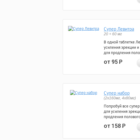
Супер Левитра
20 + 60 мг
В одной таблетке Л
усиления эрекции и
для продления поло
от 95
Р
Супер набор
(2х160мг, 4х80мг)
Попробуй все супер
для усиления эрекц
продления полового
от 158
Р