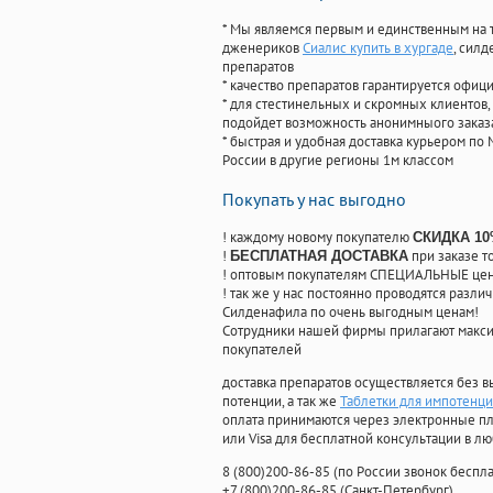
* Мы являемся первым и единственным на 
дженериков
Сиалис купить в хургаде
, сил
препаратов
* качество препаратов гарантируется офи
* для стестинельных и скромных клиентов,
подойдет возможность анонимныого заказа
* быстрая и удобная доставка курьером по 
России в другие регионы 1м классом
Покупать у нас выгодно
! каждому новому покупателю
СКИДКА 1
!
при заказе т
БЕСПЛАТНАЯ ДОСТАВКА
! оптовым покупателям СПЕЦИАЛЬНЫЕ цены
! так же у нас постоянно проводятся раз
Силденафила по очень выгодным ценам!
Cотрудники нашей фирмы прилагают макси
покупателей
доставка препаратов осуществляется без в
потенции, а так же
Таблетки для импотенци
оплата принимаются через электронные пл
или Visa для бесплатной консультации в л
8
(800
)200-86-85
(
по России звонок беспла
+7
(800
)200-86-85
(
Санкт-Петербург)