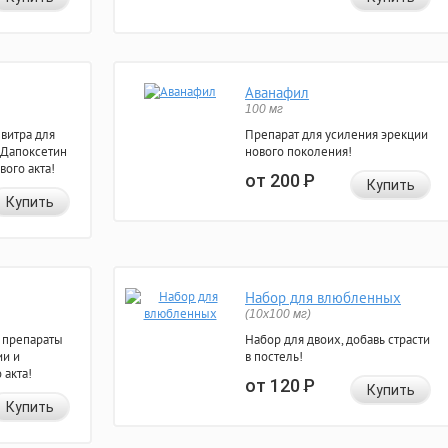
Аванафил
100 мг
евитра для
Препарат для усиления эрекции
 Дапоксетин
нового поколения!
вого акта!
от 200
Р
Купить
Купить
Набор для влюбленных
(10х100 мг)
 препараты
Набор для двоих, добавь страсти
ии и
в постель!
 акта!
от 120
Р
Купить
Купить