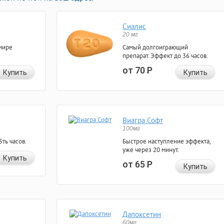
Сиалис
20 мг
мире
Самый долгоиграющий
препарат. Эффект до 36 часов.
от 70
Р
Купить
Купить
Виагра Софт
100мг
ть часов.
Быстрое наступление эффекта,
уже через 20 минут.
Купить
от 65
Р
Купить
Дапоксетин
60мг