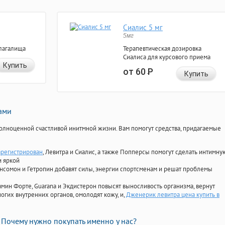
Сиалис 5 мг
5мг
лагалища
Терапевтическая дозировка
Сиалиса для курсового приема
Купить
от 60
Р
Купить
нами
олноценной счастливой инитмной жизни. Вам помогут средства, придагаемые
арегистрирован
, Левитра и Сиалис, а также Попперсы помогут сделать интимну
и яркой
Ансомон и Гетропин добавят силы, энергии спортсменам и решат проблемы
ориамин Форте, Guarana и Экдистерон повысят выносливость организма, вернут
огих внутренних органов, омолодят кожу, и,
Дженерик левитра цена купить в
Почему нужно покупать именно у нас?