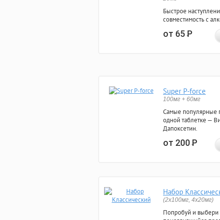
Быстрое наступлени
совместимость с ал
от 65
Р
Super P-force
100мг + 60мг
Самые популярные 
одной таблетке — Ви
Дапоксетин.
от 200
Р
Набор Классичес
(2x100мг, 4x20мг)
Попробуй и выбери