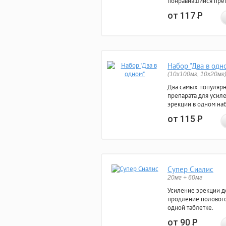
понравившийся преп
от 117
Р
Набор "Два в одн
(10x100мг, 10x20мг
Два самых популяр
препарата для усил
эрекции в одном на
от 115
Р
Супер Сиалис
20мг + 60мг
Усиление эрекции до
продление полового
одной таблетке.
от 90
Р