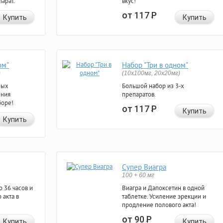
арат.
вкус!
от 117
Р
Купить
Купить
ом"
Набор "Три в одном"
)
(10x100мг, 20x20мг)
ных
Большой набор из 3-х
ения
препаратов.
боре!
от 117
Р
Купить
Купить
Супер Виагра
100 + 60 мг
 36 часов и
Виагра и Дапоксетин в одной
 акта в
таблетке. Усиление эрекции и
продление полового акта!
от 90
Р
Купить
Купить