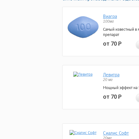
Виагра
100мг
Самый известный в 
препарат
от 70
Р
Левитра
20 мг
Мощный эффект на 5
от 70
Р
Сиалис Софт
20мг