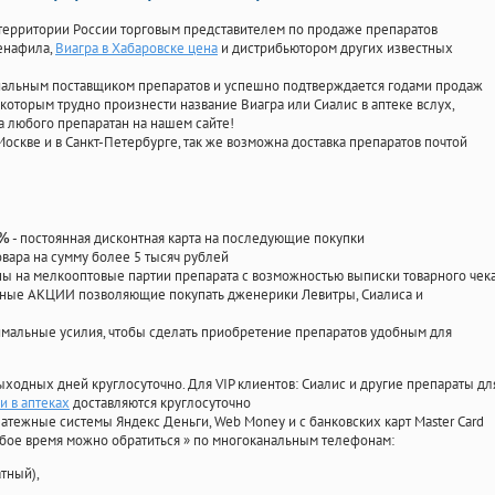
территории России торговым представителем по продаже препаратов
денафила
,
Виагра в Хабаровске цена
и дистрибьютором других известных
циальным поставщиком препаратов и успешно подтверждается годами продаж
 которым трудно произнести название Виагра или Сиалис в аптеке вслух,
 любого препаратан на нашем сайте!
Москве и в Санкт-Петербурге, так же возможна доставка препаратов почтой
- постоянная дисконтная карта на последующие покупки
0%
овара на сумму более 5 тысяч рублей
 на мелкооптовые партии препарата с возможностью выписки товарного чек
личные АКЦИИ позволяющие покупать дженерики Левитры, Сиалиса и
мальные усилия, чтобы сделать приобретение препаратов удобным для
ыходных дней круглосуточно. Для VIP клиентов: Сиалис и другие препараты дл
и в аптеках
доставляются круглосуточно
атежные системы Яндекс Деньги, Web Money и с банковских карт Master Card
юбое время можно обратиться
»
по многоканальным телефонам:
тный),