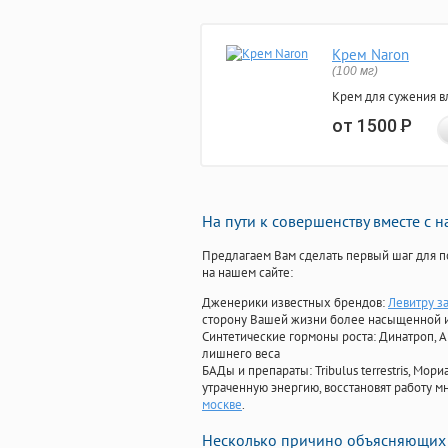
Крем Naron
(100 мг)
Крем для сужения в
от 1500
Р
На пути к совершенству вместе с 
Предлагаем Вам сделать первый шаг для п
на нашем сайте:
Дженерики известных брендов:
Левитру з
сторону Вашей жизни более насыщенной 
Синтетические гормоны роста
: Динатроп, 
лишнего веса
БАДы и препараты:
Tribulus terrestris, М
утраченную энергию, восстановят работу мн
москве
.
Несколько причино объясняющих 