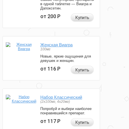
в одной таблетке — Виагра и
Дапоксетин.
от 200
Р
Купить
Женская Виагра
100мг
Новые, яркие ощущения для
девушек и женщин.
от 116
Р
Купить
Набор Классический
(2x100мг, 4x20мг)
Попробуй и выбери наиболее
понравившийся препарат.
от 117
Р
Купить