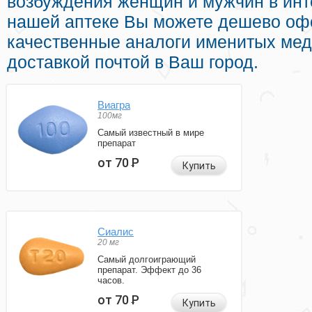
возбуждения женщин и мужчин в инте
нашей аптеке Вы можете дешево офо
качественные аналоги именитых мед
доставкой почтой в Ваш город.
Виагра
100мг
Самый известный в мире
препарат
от 70
Р
Купить
Сиалис
20 мг
Самый долгоиграющий
препарат. Эффект до 36
часов.
от 70
Р
Купить