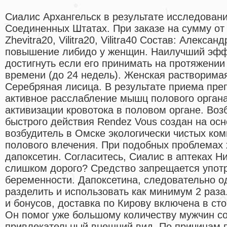
Сиалис Архангельск в результате исследовани
Соединенных Штатах. При заказе на сумму от р
Zhevitra20, Vilitra20, Vilitra40 Состав: Алекс
повышение либидо у женщин. Наилучший эфф
достигнуть если его принимать на протяжении
времени (до 24 недель). Женская растворима
Серебряная лисица. В результате приема пре
активное расслабление мышц полового органа
активизации кровотока в половом органе. Во
быстрого действия Rendez Vous создан на осн
возбудитель в Омске экологически чистых ко
полового влечения. При подобных проблемах 
дапоксетин. Согласитесь, Сиалис в аптеках Н
слишком дорого? Средство запрещается упот
беременности. Дапоксетина, следовательно о
разделить и использовать как минимум 2 раза
и бонусов, доставка по Кирову включена в сто
Он помог уже большому количеству мужчин со
привлекательный внешний вид. По причинам п