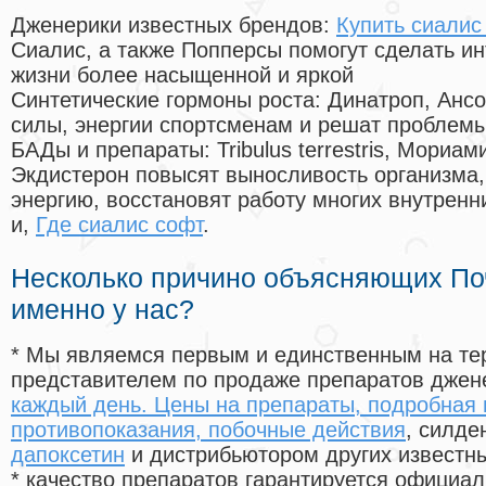
Дженерики известных брендов:
Купить сиалис 
Сиалис, а также Попперсы помогут сделать и
жизни более насыщенной и яркой
Синтетические гормоны роста
: Динатроп, Анс
силы, энергии спортсменам и решат проблем
БАДы и препараты:
Tribulus terrestris, Мориа
Экдистерон повысят выносливость организма,
энергию, восстановят работу многих внутренн
и,
Где сиалис софт
.
Несколько причино объясняющих По
именно у нас?
* Мы являемся первым и единственным на те
представителем по продаже препаратов дже
каждый день. Цены на препараты, подробная 
противопоказания, побочные действия
, силд
дапоксетин
и дистрибьютором других известн
* качество препаратов гарантируется офици