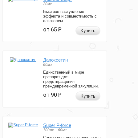
20мг
Быстрое наступление
эффекта и совместимость с
алкоголем.
от 65
Р
Купить
Дапоксетин
60мг
Единственный в мире
препарат для
предотвращения
преждевременной эякуляции.
от 90
Р
Купить
Super P-force
100мг + 60мг
Самые популярные препараты