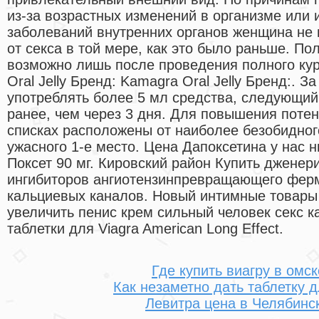
из-за возрастных изменений в организме или 
заболеваний внутренних органов женщина не
от секса в той мере, как это было раньше. По
возможно лишь после проведения полного кур
Oral Jelly Бренд: Kamagra Oral Jelly Бренд:. З
употреблять более 5 мл средства, следующий
ранее, чем через 3 дня. Для повышения потен
списках расположены от наиболее безобидног
ужасного 1-е место. Цена Дапоксетина у нас н
Поксет 90 мг. Кировский район Купить дженер
ингибиторов ангиотензинпревращающего ферм
кальциевых каналов. Новый интимные товар
увеличить пенис крем сильный человек секс 
таблетки для Viagra American Long Effect.
Где купить виагру в омс
Как незаметно дать таблетку 
Левитра цена в Челябинс