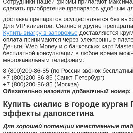
Cотрудники нашей фирмы прилагают максима
сделать приобретение препаратов удобным д
доставка препаратов осуществляется без вых
Для VIP клиентов: Сиалис и другие препараты
Купить виагру в запорожье
доставляются круг
оплата принимаются через электронные плат
Деньги, Web Money и с банковских карт Master
бесплатной консультации в любое время мож
многоканальным телефонам:
8
(800
)200-86-85
(
по России звонок бесплатны
+7
(800
)200-86-85
(
Санкт-Петербург)
+7
(800
)200-86-85
(
Москва)
Обязательно назовите добавочный номер: 
Купить сиалис в городе курган
эффекты дапоксетина
Для хорошей потенции качественные таб
увеличения потенции в интернет- аптек