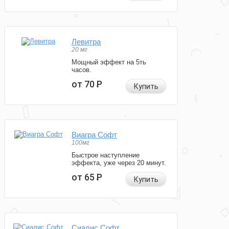
Левитра
20 мг
Мощный эффект на 5ть
часов.
от 70
Р
Купить
Виагра Софт
100мг
Быстрое наступление
эффекта, уже через 20 минут.
от 65
Р
Купить
Сиалис Софт