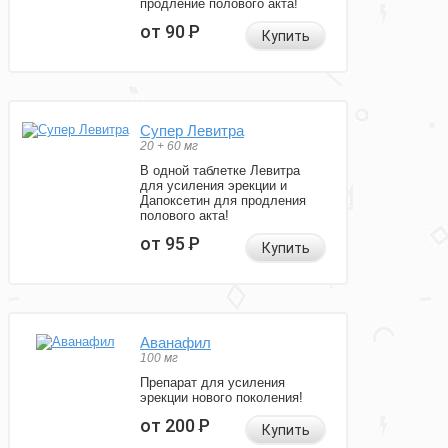
продление полового акта!
от 90
Р
Купить
Супер Левитра
20 + 60 мг
В одной таблетке Левитра
для усиления эрекции и
Дапоксетин для продления
полового акта!
от 95
Р
Купить
Аванафил
100 мг
Препарат для усиления
эрекции нового поколения!
от 200
Р
Купить