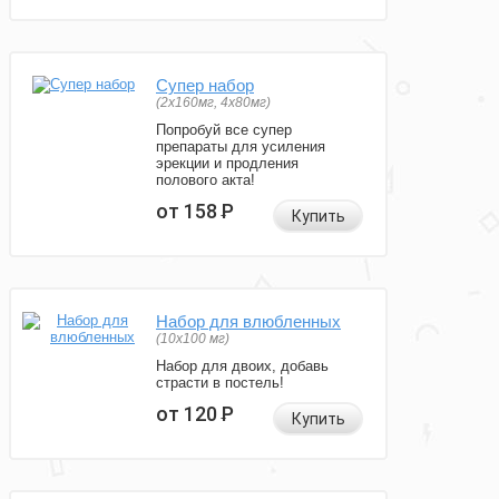
Супер набор
(2х160мг, 4х80мг)
Попробуй все супер
препараты для усиления
эрекции и продления
полового акта!
от 158
Р
Купить
Набор для влюбленных
(10х100 мг)
Набор для двоих, добавь
страсти в постель!
от 120
Р
Купить