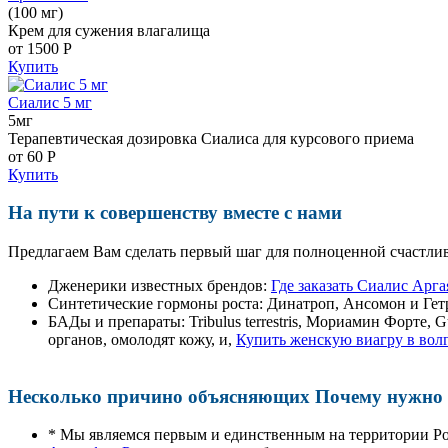
(100 мг)
Крем для сужения влагалища
от 1500
Р
Купить
Сиалис 5 мг
5мг
Терапевтическая дозировка Сиалиса для курсового приема
от 60
Р
Купить
На пути к совершенству вместе с нами
Предлагаем Вам сделать первый шаг для полноценной счастлив
Дженерики известных брендов:
Где заказать Сиалис Арг
Синтетические гормоны роста
: Динатроп, Ансомон и Гет
БАДы и препараты:
Tribulus terrestris, Мориамин Форте
органов, омолодят кожу, и,
Купить женскую виагру в волг
Несколько причино объясняющих Почему нужно п
* Мы являемся первым и единственным на территории Р