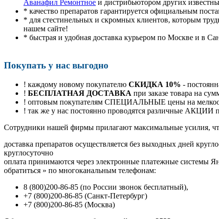
Аванафил Ремонтное
и дистрибьютором других известны
* качество препаратов гарантируется официальным пост
* для стестинельных и скромных клиентов, которым труд
нашем сайте!
* быстрая и удобная доставка курьером по Москве и в Са
Покупать у нас выгодно
! каждому новому покупателю
СКИДКА 10%
- постоянн
!
БЕСПЛАТНАЯ ДОСТАВКА
при заказе товара на сум
! оптовым покупателям СПЕЦИАЛЬНЫЕ цены на мелкоопт
! так же у нас постоянно проводятся различные АКЦИИ
Cотрудники нашей фирмы прилагают максимальные усилия, чт
доставка препаратов осуществляется без выходных дней кругло
круглосуточно
оплата принимаются через электронные платежные системы Янд
обратиться
»
по многоканальным телефонам:
8
(800
)200-86-85
(
по России звонок бесплатный),
+7
(800
)200-86-85
(
Санкт-Петербург)
+7
(800
)200-86-85
(
Москва)