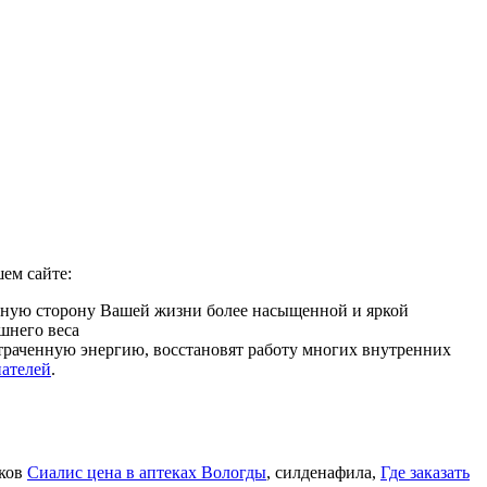
ем сайте:
имную сторону Вашей жизни более насыщенной и яркой
шнего веса
 утраченную энергию, восстановят работу многих внутренних
пателей
.
иков
Сиалис цена в аптеках Вологды
, силденафила
,
Где заказать