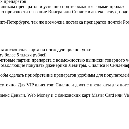
х препаратов
авщиком препаратов и успешно подтверждается годами продаж
но произнести название Виагра или Сиалис в аптеке вслух, под
нкт-Петербурге, так же возможна доставка препаратов почтой Ро
ая дисконтная карта на последующие покупки
му более 5 тысяч рублей
овые партии препарата с возможностью выписки товарного ч
 позволяющие покупать дженерики Левитры, Сиалиса и Силдена
обы сделать приобретение препаратов удобным для покупателей
суточно. Для VIP клиентов: Сиалис и другие препараты для поте
екс Деньги, Web Money и с банковских карт Master Card или Vi