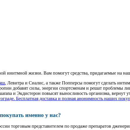
ой инитмной жизни. Вам помогут средства, придагаемые на наш
аяш
, Левитра и Сиалис, а также Попперсы помогут сделать инт
ропин добавят силы, энергии спортсменам и решат проблемы ли
, Guarana и Экдистерон повысят выносливость организма, вернут
ограде. Бесплатная доставка и полная анонимность наших поку
окупать именно у нас?
оссии торговым представителем по продаже препаратов дженер