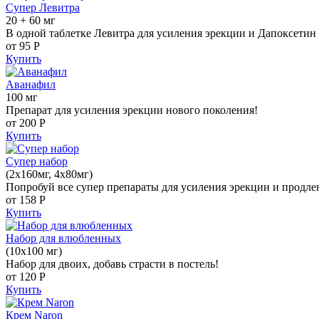
Супер Левитра
20 + 60 мг
В одной таблетке Левитра для усиления эрекции и Дапоксетин 
от 95
Р
Купить
Аванафил
100 мг
Препарат для усиления эрекции нового поколения!
от 200
Р
Купить
Супер набор
(2х160мг, 4х80мг)
Попробуй все супер препараты для усиления эрекции и продле
от 158
Р
Купить
Набор для влюбленных
(10х100 мг)
Набор для двоих, добавь страсти в постель!
от 120
Р
Купить
Крем Naron