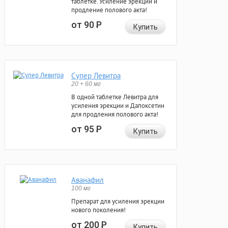
таблетке. Усиление эрекции и
продление полового акта!
от 90
Р
Купить
Супер Левитра
20 + 60 мг
В одной таблетке Левитра для
усиления эрекции и Дапоксетин
для продления полового акта!
от 95
Р
Купить
Аванафил
100 мг
Препарат для усиления эрекции
нового поколения!
от 200
Р
Купить