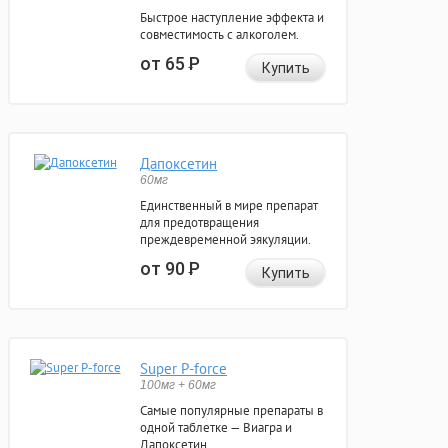
Быстрое наступление эффекта и
совместимость с алкоголем.
от 65
Р
Купить
Дапоксетин
60мг
Единственный в мире препарат
для предотвращения
преждевременной эякуляции.
от 90
Р
Купить
Super P-force
100мг + 60мг
Самые популярные препараты в
одной таблетке — Виагра и
Дапоксетин.