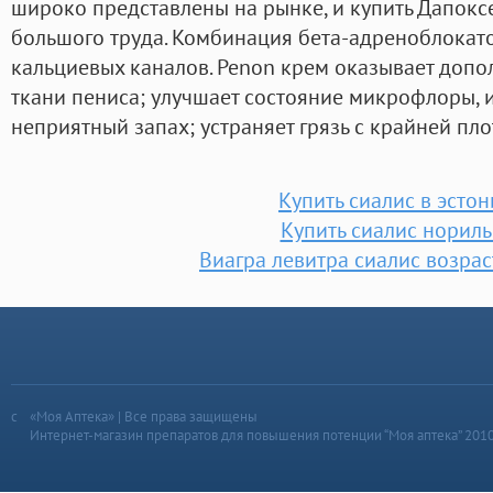
широко представлены на рынке, и купить Дапоксе
большого труда. Комбинация бета-адреноблокат
кальциевых каналов. Penon крем оказывает допо
ткани пениса; улучшает состояние микрофлоры, и
неприятный запах; устраняет грязь с крайней пло
Купить сиалис в эсто
Купить сиалис нориль
Виагра левитра сиалис возра
«Моя Аптека» | Все права защищены
Интернет-магазин препаратов для повышения потенции “Моя аптека” 201