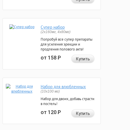
Супер набор
(2х160мг, 4х80мг)
Попробуй все супер препараты
для усиления эрекции и
продления полового акта!
от 158
Р
Купить
Набор для влюбленных
(10х100 мг)
Набор для двоих, добавь страсти
в постель!
от 120
Р
Купить