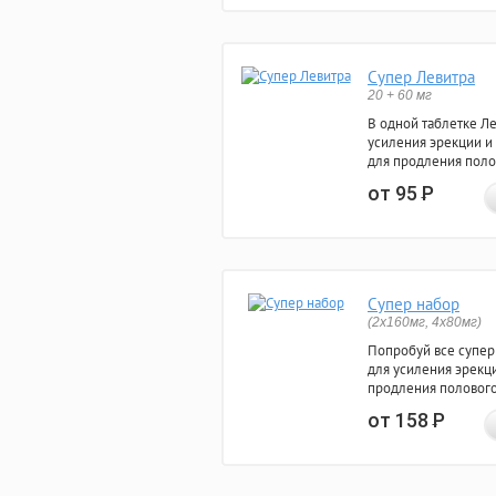
Супер Левитра
20 + 60 мг
В одной таблетке Л
усиления эрекции и
для продления поло
от 95
Р
Супер набор
(2х160мг, 4х80мг)
Попробуй все супер
для усиления эрекц
продления полового
от 158
Р