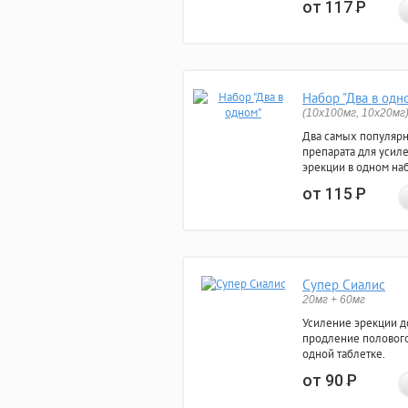
от 117
Р
Набор "Два в одн
(10x100мг, 10x20мг
Два самых популяр
препарата для усил
эрекции в одном на
от 115
Р
Супер Сиалис
20мг + 60мг
Усиление эрекции до
продление полового
одной таблетке.
от 90
Р