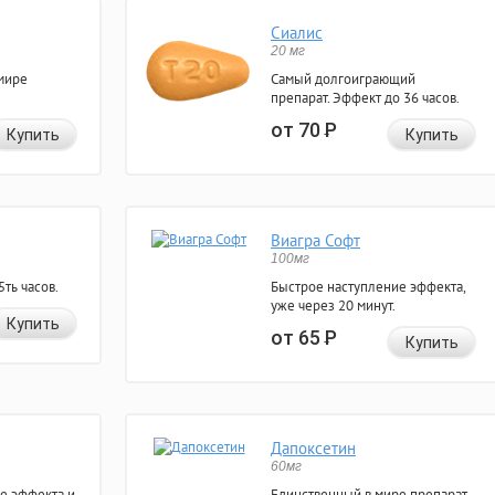
Сиалис
20 мг
мире
Самый долгоиграющий
препарат. Эффект до 36 часов.
от 70
Р
Купить
Купить
Виагра Софт
100мг
ть часов.
Быстрое наступление эффекта,
уже через 20 минут.
Купить
от 65
Р
Купить
Дапоксетин
60мг
е эффекта и
Единственный в мире препарат