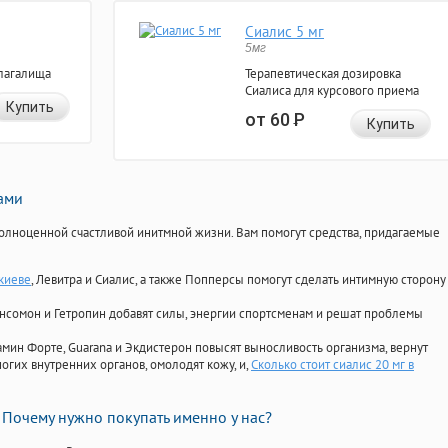
Сиалис 5 мг
5мг
лагалища
Терапевтическая дозировка
Сиалиса для курсового приема
Купить
от 60
Р
Купить
нами
олноценной счастливой инитмной жизни. Вам помогут средства, придагаемые
 киеве
, Левитра и Сиалис, а также Попперсы помогут сделать интимную сторону
Ансомон и Гетропин добавят силы, энергии спортсменам и решат проблемы
ориамин Форте, Guarana и Экдистерон повысят выносливость организма, вернут
огих внутренних органов, омолодят кожу, и,
Сколько стоит сиалис 20 мг в
Почему нужно покупать именно у нас?