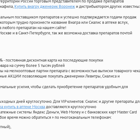
территории России торговым представителем по продаже препаратов
енафила
,
Купить виагру дженерик Воронеж
и дистрибьютором других известны
циальным поставщиком препаратов и успешно подтверждается годами продаж
 которым трудно произнести название Виагра или Сиалис в аптеке вслух,
 любого препаратан на нашем сайте!
Москве и в Санкт-Петербурге, так же возможна доставка препаратов почтой
- постоянная дисконтная карта на последующие покупки
0%
овара на сумму более 5 тысяч рублей
 на мелкооптовые партии препарата с возможностью выписки товарного чек
личные АКЦИИ позволяющие покупать дженерики Левитры, Сиалиса и
мальные усилия, чтобы сделать приобретение препаратов удобным для
ыходных дней круглосуточно. Для VIP клиентов: Сиалис и другие препараты дл
а купить в аптеке Москва
доставляются круглосуточно
атежные системы Яндекс Деньги, Web Money и с банковских карт Master Card
юбое время можно обратиться
»
по многоканальным телефонам:
тный),