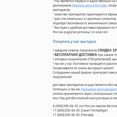
* Мы являемся первым и единственным на 
дженериков
Левитра цена в Ростове
, силд
препаратов
* качество препаратов гарантируется офи
* для стестинельных и скромных клиентов,
подойдет возможность анонимныого заказа
* быстрая и удобная доставка курьером по 
России в другие регионы 1м классом
Покупать у нас выгодно
! каждому новому покупателю
СКИДКА 1
!
при заказе т
БЕСПЛАТНАЯ ДОСТАВКА
! оптовым покупателям СПЕЦИАЛЬНЫЕ цены
! так же у нас постоянно проводятся раз
Силденафила по очень выгодным ценам!
Cотрудники нашей фирмы прилагают макси
покупателей
доставка препаратов осуществляется без в
потенции, а так же
Дженерик женская виагр
оплата принимаются через электронные пл
или Visa для бесплатной консультации в л
8
(800
)200-86-85
(
по России звонок беспла
+7
(800
)200-86-85
(
Санкт-Петербург)
+7
(800
)200-86-85
(
Москва)