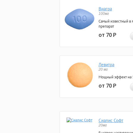
Виагра
100мг
Самый известный в 
препарат
от 70
Р
Левитра
20 мг
Мощный эффект на 5
от 70
Р
Сиалис Софт
20мг
Быстрое наступлени