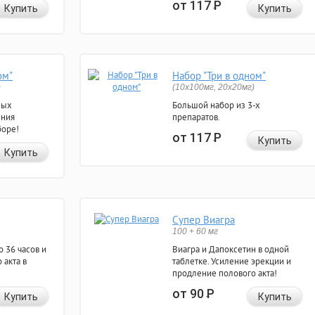
от 117
Р
Купить
Купить
ом"
Набор "Три в одном"
)
(10x100мг, 20x20мг)
ных
Большой набор из 3-х
ения
препаратов.
боре!
от 117
Р
Купить
Купить
Супер Виагра
100 + 60 мг
 36 часов и
Виагра и Дапоксетин в одной
 акта в
таблетке. Усиление эрекции и
продление полового акта!
от 90
Р
Купить
Купить