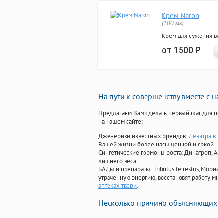
Крем Naron
(100 мг)
Крем для сужения в
от 1500
Р
На пути к совершенству вместе с 
Предлагаем Вам сделать первый шаг для п
на нашем сайте:
Дженерики известных брендов:
Левитра в
Вашей жизни более насыщенной и яркой
Синтетические гормоны роста
: Динатроп, 
лишнего веса
БАДы и препараты:
Tribulus terrestris, М
утраченную энергию, восстановят работу мн
аптеках твери
.
Несколько причино объясняющих 