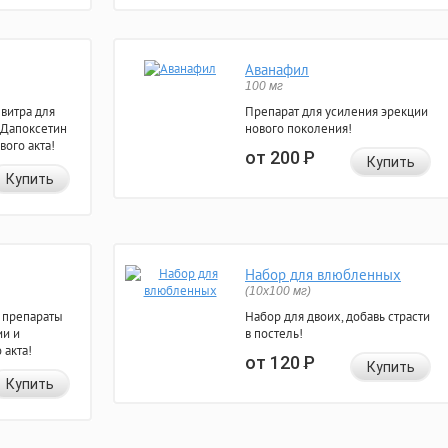
Аванафил
100 мг
евитра для
Препарат для усиления эрекции
 Дапоксетин
нового поколения!
вого акта!
от 200
Р
Купить
Купить
Набор для влюбленных
(10х100 мг)
 препараты
Набор для двоих, добавь страсти
ии и
в постель!
 акта!
от 120
Р
Купить
Купить