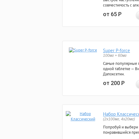
совместимость с ал
от 65
Р
Super P-force
100мг + 60мг
Самые популярные 
одной таблетке — Ви
Дапоксетин.
от 200
Р
Набор Классичес
(2x100мг, 4x20мг)
Попробуй и выбери
понравившийся преп