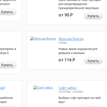
коголем.
для предотвращения
преждевременной эякуляции.
Купить
от 90
Р
Купить
Женская Виагра
100мг
препараты в
Новые, яркие ощущения для
агра и
девушек и женщин.
от 116
Р
Купить
Купить
кий
Софт набор
(3x100мг, 3x20мг)
 наиболее
Выбери софт-препарат на свой
арат.
вкус!