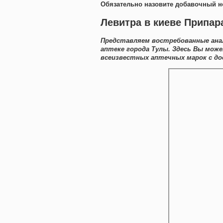
Обязательно назовите добавочный н
Левитра в киеве Припа
Представляем востребованные анал
аптеке города Тулы. Здесь Вы мож
всеизвестных аптечных марок с до