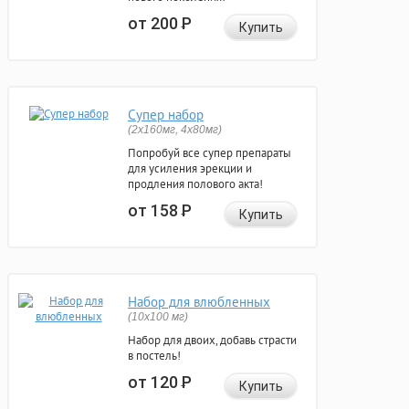
от 200
Р
Купить
Супер набор
(2х160мг, 4х80мг)
Попробуй все супер препараты
для усиления эрекции и
продления полового акта!
от 158
Р
Купить
Набор для влюбленных
(10х100 мг)
Набор для двоих, добавь страсти
в постель!
от 120
Р
Купить