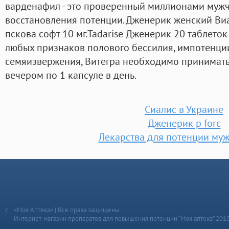
варденафил - это проверенный миллионами мужч
восстановления потенции. Дженерик женский Ви
пскова софт 10 мг.Tadarise Дженерик 20 таблето
любых признаков полового бессилия, импотенци
семяизвержения, Витегра необходимо принимать 
вечером по 1 капсуле в день.
Сиалис в Украине
Дженерик p forc
Лекарства для потенции му
«Моя Аптека» | Все права защищены
Интернет-магазин препаратов для повышения потенции “Моя аптека” 201