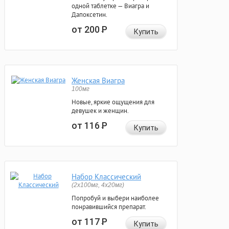
одной таблетке — Виагра и
Дапоксетин.
от 200
Р
Купить
Женская Виагра
100мг
Новые, яркие ощущения для
девушек и женщин.
от 116
Р
Купить
Набор Классический
(2x100мг, 4x20мг)
Попробуй и выбери наиболее
понравившийся препарат.
от 117
Р
Купить