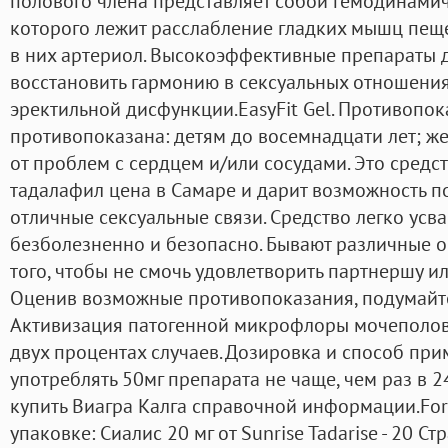
полового члена представляет собой гемодинамич
которого лежит расслабление гладких мышц пещ
в них артериол. Высокоэффективные препараты 
восстановить гармонию в сексуальных отношения
эректильной дисфункции.EasyFit Gel. Противопок
противопоказана: детям до восемнадцати лет; 
от проблем с сердцем и/или сосудами. Это средс
тадалафил цена в Самаре и дарит возможность п
отличные сексуальные связи. Средство легко усв
безболезненно и безопасно. Бывают различные 
того, чтобы не смочь удовлетворить партнершу ил
Оценив возможные противопоказания, подумайте,
Активизация патогенной микрофлоры мочеполов
двух процентах случаев. Дозировка и способ пр
употреблять 50мг препарата не чаще, чем раз в 2
купить Виагра Калга справочной информации.Fo
упаковке: Сиалис 20 мг от Sunrise Tadarise - 20 С