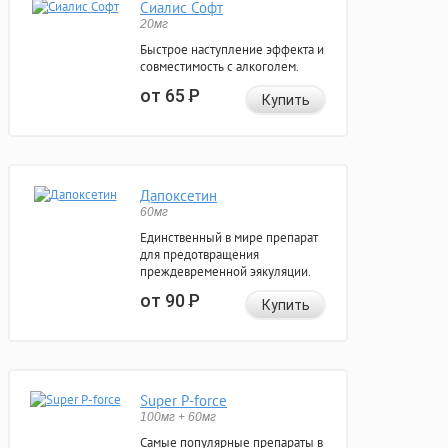
Сиалис Софт
20мг
Быстрое наступление эффекта и
совместимость с алкоголем.
от 65
Р
Купить
Дапоксетин
60мг
Единственный в мире препарат
для предотвращения
преждевременной эякуляции.
от 90
Р
Купить
Super P-force
100мг + 60мг
Самые популярные препараты в