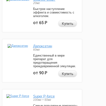
20мг
Быстрое наступление
эффекта и совместимость с
алкоголем.
от 65
Р
Купить
Дапоксетин
60мг
Единственный в мире
препарат для
предотвращения
преждевременной эякуляции.
от 90
Р
Купить
Super P-force
100мг + 60мг
Самые популярные препараты