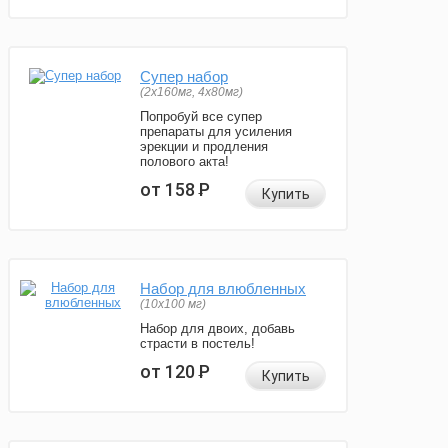
Супер набор
(2х160мг, 4х80мг)
Попробуй все супер
препараты для усиления
эрекции и продления
полового акта!
от 158
Р
Купить
Набор для влюбленных
(10х100 мг)
Набор для двоих, добавь
страсти в постель!
от 120
Р
Купить