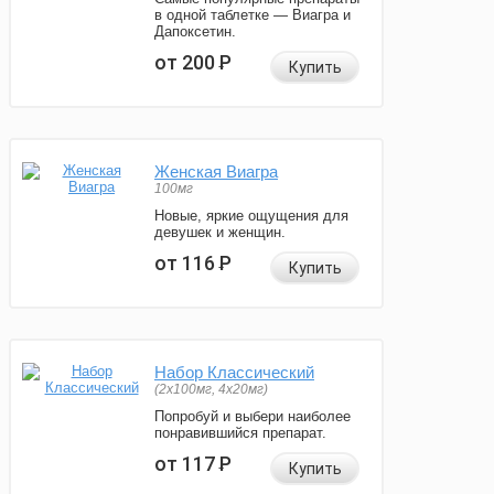
в одной таблетке — Виагра и
Дапоксетин.
от 200
Р
Купить
Женская Виагра
100мг
Новые, яркие ощущения для
девушек и женщин.
от 116
Р
Купить
Набор Классический
(2x100мг, 4x20мг)
Попробуй и выбери наиболее
понравившийся препарат.
от 117
Р
Купить