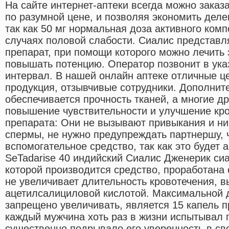
На сайте интернет-аптеки всегда можно заказ
по разумной цене, и позволяя экономить деле
так как 50 мг нормальная доза активного ком
случаях половой слабости. Сиалис представл
препарат, при помощи которого можно лечить
повышать потенцию. Оператор позвонит в ук
интервал. В нашей онлайн аптеке отличные ц
продукция, отзывчивые сотрудники. Дополнит
обеспечивается прочность тканей, а многие д
повышение чувствительности и улучшение кро
препарата: Они не вызывают привыкания и ни
спермы, не нужно предупреждать партнершу, 
вспомогательное средство, так как это будет
SeTadarise 40 индийский Сиалис Дженерик сиа
которой производится средство, проработана
не увеличивает длительность кровотечения, 
ацетилсалициловой кислотой. Максимальной д
запрещено увеличивать, является 15 капель п
каждый мужчина хоть раз в жизни испытывал 
существенно подрывало его уверенность в св