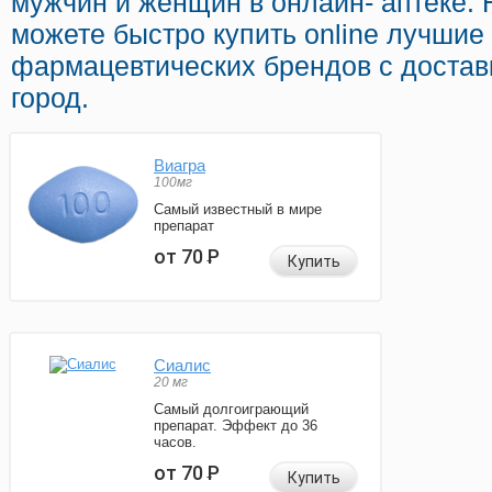
мужчин и женщин в онлайн- аптеке. 
можете быстро купить online лучши
фармацевтических брендов с достав
город.
Виагра
100мг
Самый известный в мире
препарат
от 70
Р
Купить
Сиалис
20 мг
Самый долгоиграющий
препарат. Эффект до 36
часов.
от 70
Р
Купить