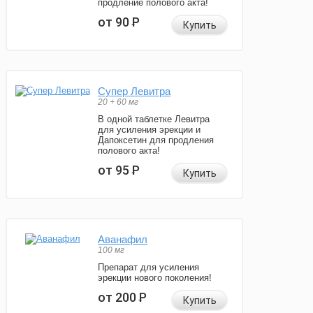
продление полового акта!
от 90
Р
Купить
Супер Левитра
20 + 60 мг
В одной таблетке Левитра
для усиления эрекции и
Дапоксетин для продления
полового акта!
от 95
Р
Купить
Аванафил
100 мг
Препарат для усиления
эрекции нового поколения!
от 200
Р
Купить