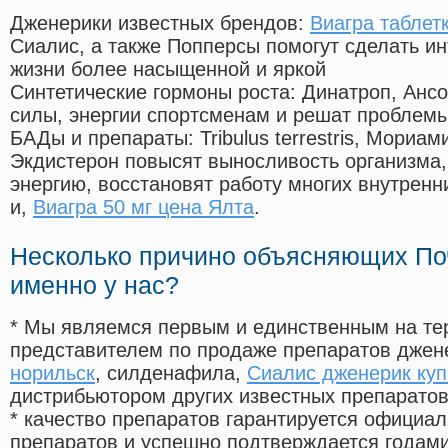
Дженерики известных брендов:
Виагра таблет
Сиалис, а также Попперсы помогут сделать и
жизни более насыщенной и яркой
Синтетические гормоны роста
: Динатроп, Анс
силы, энергии спортсменам и решат проблем
БАДы и препараты:
Tribulus terrestris, Мориа
Экдистерон повысят выносливость организма,
энергию, восстановят работу многих внутренн
и,
Виагра 50 мг цена Ялта
.
Несколько причино объясняющих По
именно у нас?
* Мы являемся первым и единственным на те
представителем по продаже препаратов дже
норильск
, силденафила
,
Сиалис дженерик куп
дистрибьютором других известных препарато
* качество препаратов гарантируется офици
препаратов и успешно подтверждается годам