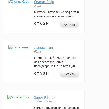
Сиалис Софт
20мг
Быстрое наступление эффекта и
совместимость с алкоголем.
от 65
Р
Купить
Дапоксетин
60мг
Единственный в мире препарат
для предотвращения
преждевременной эякуляции.
от 90
Р
Купить
Super P-force
100мг + 60мг
Самые популярные препараты в