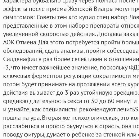
характера буквально сразу через полчаса после 
эффекты после приема Женской Виагры могут пр
симптомов:. Советы тем кто купил спец набор Ло
представленные в этом наборе препараты относя
увеличенной скоростью действия. Доставка зака
AOK Отмена. Для этого потребуется пройти боль
обследований, сдать анализы, пройти собеседова
Силденафил в раз более селективен в отношени
-3, что имеет важнейшее значение, поскольку ФД
ключевых ферментов регуляции сократимости мио
потом будет принимать на протяжении всего курс
действия вызывает до 3 раз устойчивую эрекцию,
среднюю длительность секса от 30 до 60 минут и
и узнайте, как специалисты рекомендуют лечитьSu
пошла на ура. Вторая же психологическая, это к
расслабиться и просто окунуться в страсть, она 
поводу фигуры, думает о ребенке за стенкой или 