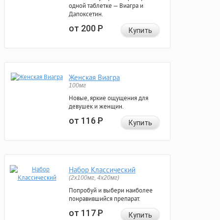
одной таблетке — Виагра и
Дапоксетин.
от 200
Р
Купить
Женская Виагра
100мг
Новые, яркие ощущения для
девушек и женщин.
от 116
Р
Купить
Набор Классический
(2x100мг, 4x20мг)
Попробуй и выбери наиболее
понравившийся препарат.
от 117
Р
Купить