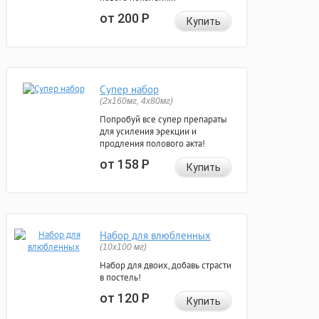
от 200
Р
Купить
Супер набор
(2х160мг, 4х80мг)
Попробуй все супер препараты
для усиления эрекции и
продления полового акта!
от 158
Р
Купить
Набор для влюбленных
(10х100 мг)
Набор для двоих, добавь страсти
в постель!
от 120
Р
Купить