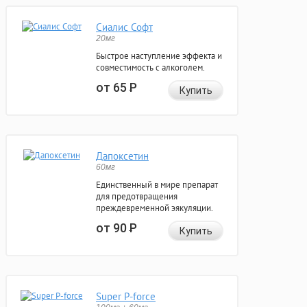
Сиалис Софт
20мг
Быстрое наступление эффекта и
совместимость с алкоголем.
от 65
Р
Купить
Дапоксетин
60мг
Единственный в мире препарат
для предотвращения
преждевременной эякуляции.
от 90
Р
Купить
Super P-force