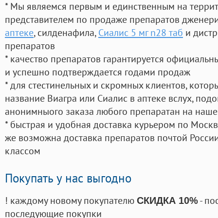
* Мы являемся первым и единственным на терри
представителем по продаже препаратов дженер
аптеке
, силденафила
,
Сиалис 5 мг n28 таб
и дистр
препаратов
* качество препаратов гарантируется официаль
и успешно подтверждается годами продаж
* для стестинельных и скромных клиентов, кото
название Виагра или Сиалис в аптеке вслух, под
анонимныого заказа любого препаратан на наше
* быстрая и удобная доставка курьером по Москве
же возможна доставка препаратов почтой России
классом
Покупать у нас выгодно
! каждому новому покупателю
- по
СКИДКА 10%
последующие покупки