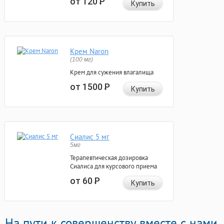
от 120
Р
Купить
Крем Naron
(100 мг)
Крем для сужения влагалища
от 1500
Р
Купить
Сиалис 5 мг
5мг
Терапевтическая дозировка
Сиалиса для курсового приема
от 60
Р
Купить
На пути к совершенству вместе с нами