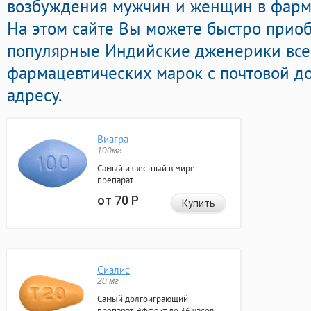
возбуждения мужчин и женщин в фарма
На этом сайте Вы можете быстро приоб
популярные Индийские дженерики все
фармацевтических марок с почтовой д
адресу.
Виагра
100мг
Самый известный в мире
препарат
от 70
Р
Купить
Сиалис
20 мг
Самый долгоиграющий
препарат. Эффект до 36 часов.