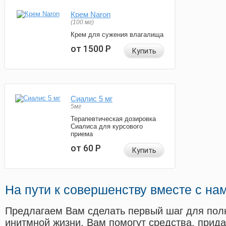
Крем Naron
(100 мг)
Крем для сужения влагалища
от 1500
Р
Купить
Сиалис 5 мг
5мг
Терапевтическая дозировка
Сиалиса для курсового
приема
от 60
Р
Купить
На пути к совершенству вместе с на
Предлагаем Вам сделать первый шаг для пол
инитмной жизни. Вам помогут средства, прид