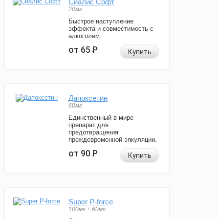
Сиалис Софт
20мг
Быстрое наступление
эффекта и совместимость с
алкоголем.
от 65
Р
Купить
Дапоксетин
60мг
Единственный в мире
препарат для
предотвращения
преждевременной эякуляции.
от 90
Р
Купить
Super P-force
100мг + 60мг