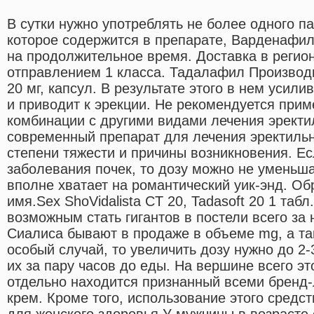
В сутки нужно употреблять не более одного па
которое содержится в препарате, Варденафил
на продолжительное время. Доставка в реги
отправлением 1 класса. Тадалафил Производ
20 мг, капсул. В результате этого в нем усил
и приводит к эрекции. Не рекомендуется при
комбинации с другими видами лечения эректи
современный препарат для лечения эректиль
степени тяжести и причины возникновения. Е
заболевания почек, то дозу можно не уменьша
вполне хватает на романтический уик-энд. О
имя.Sex ShoVidalista CT 20, Tadasoft 20 1 та
возможным стать гигантов в постели всего за 
Сиалиса бывают в продаже в объеме mg, а та
особый случай, то увеличить дозу нужно до 2-
их за пару часов до еды. На вершине всего э
отдельно находится признанный всеми бренд
крем. Кроме того, использование этого средс
для женского здоровья.У мужчины в возрасте