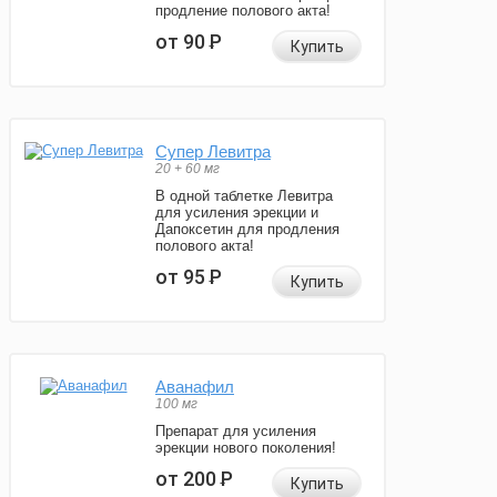
продление полового акта!
от 90
Р
Купить
Супер Левитра
20 + 60 мг
В одной таблетке Левитра
для усиления эрекции и
Дапоксетин для продления
полового акта!
от 95
Р
Купить
Аванафил
100 мг
Препарат для усиления
эрекции нового поколения!
от 200
Р
Купить