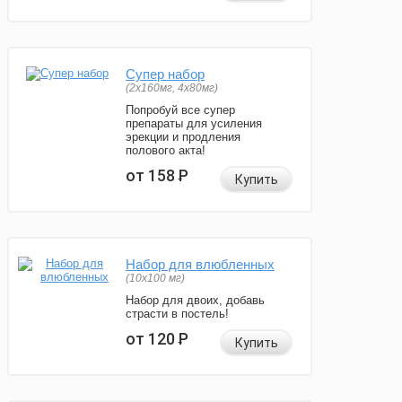
Супер набор
(2х160мг, 4х80мг)
Попробуй все супер
препараты для усиления
эрекции и продления
полового акта!
от 158
Р
Купить
Набор для влюбленных
(10х100 мг)
Набор для двоих, добавь
страсти в постель!
от 120
Р
Купить