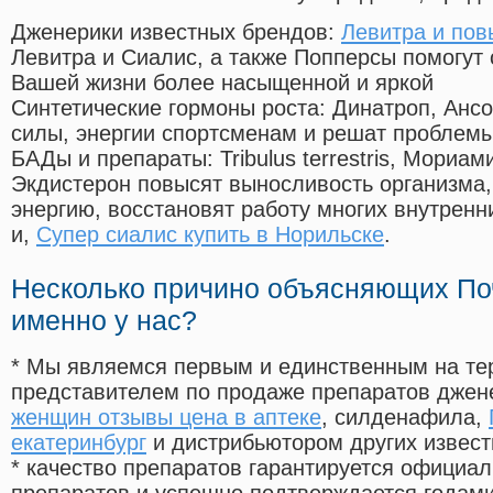
Дженерики известных брендов:
Левитра и по
Левитра и Сиалис, а также Попперсы помогут
Вашей жизни более насыщенной и яркой
Синтетические гормоны роста
: Динатроп, Анс
силы, энергии спортсменам и решат проблем
БАДы и препараты:
Tribulus terrestris, Мориа
Экдистерон повысят выносливость организма,
энергию, восстановят работу многих внутренн
и,
Супер сиалис купить в Норильске
.
Несколько причино объясняющих По
именно у нас?
* Мы являемся первым и единственным на те
представителем по продаже препаратов дже
женщин отзывы цена в аптеке
, силденафила
,
екатеринбург
и дистрибьютором других извес
* качество препаратов гарантируется офици