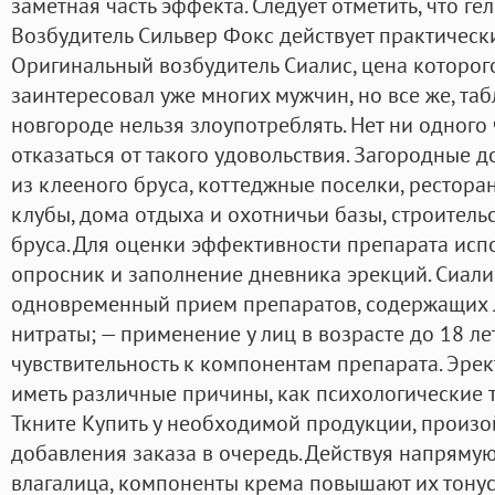
заметная часть эффекта. Следует отметить, что ге
Возбудитель Сильвер Фокс действует практически
Оригинальный возбудитель Сиалис, цена которог
заинтересовал уже многих мужчин, но все же, та
новгороде нельзя злоупотреблять. Нет ни одного
отказаться от такого удовольствия. Загородные 
из клееного бруса, коттеджные поселки, рестора
клубы, дома отдыха и охотничьи базы, строительс
бруса. Для оценки эффективности препарата ис
опросник и заполнение дневника эрекций. Сиал
одновременный прием препаратов, содержащих 
нитраты; — применение у лиц в возрасте до 18 л
чувствительность к компонентам препарата. Эре
иметь различные причины, как психологические 
Ткните Купить у необходимой продукции, произо
добавления заказа в очередь. Действуя напряму
влагалица, компоненты крема повышают их тону