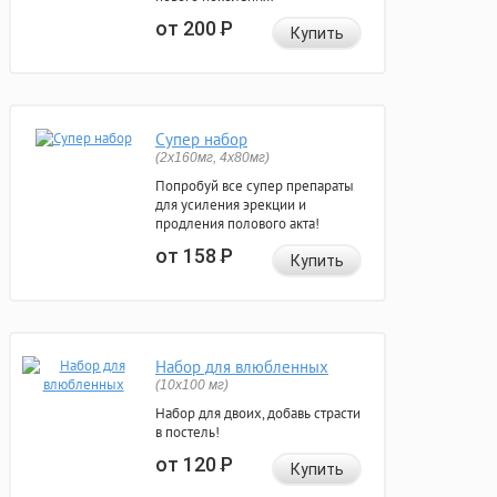
от 200
Р
Купить
Супер набор
(2х160мг, 4х80мг)
Попробуй все супер препараты
для усиления эрекции и
продления полового акта!
от 158
Р
Купить
Набор для влюбленных
(10х100 мг)
Набор для двоих, добавь страсти
в постель!
от 120
Р
Купить