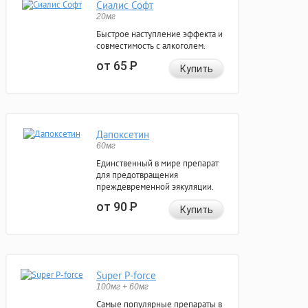
Сиалис Софт
20мг
Быстрое наступление эффекта и
совместимость с алкоголем.
от 65
Р
Купить
Дапоксетин
60мг
Единственный в мире препарат
для предотвращения
преждевременной эякуляции.
от 90
Р
Купить
Super P-force
100мг + 60мг
Самые популярные препараты в