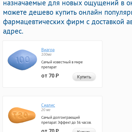
назначаемые для новых ощущений в онл
можете дешево купить онлайн популяр
фармацевтических фирм с доставкой а
адрес.
Виагра
100мг
Самый известный в мире
препарат
от 70
Р
Купить
Сиалис
20 мг
Самый долгоиграющий
препарат. Эффект до 36 часов.
от 70
Р