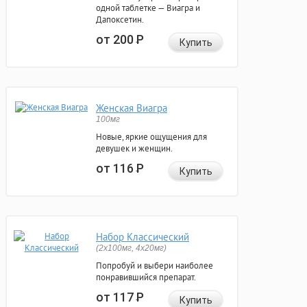
одной таблетке — Виагра и
Дапоксетин.
от 200
Р
Купить
Женская Виагра
100мг
Новые, яркие ощущения для
девушек и женщин.
от 116
Р
Купить
Набор Классический
(2x100мг, 4x20мг)
Попробуй и выбери наиболее
понравившийся препарат.
от 117
Р
Купить