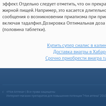
эффект. Отдельно следует отметить, что он прекр
жирной пищей. Например, это касается длительн
сообщения о возникновении приапизма при при
включая тадалфил. Дозировка Оптимальная доза 
(половина таблетки).
Купить супер сиалис в кали
Доставка виагры в Хабар
Срочно приобрести виагра т
«Моя Аптека» | Все права защищены
Интернет-магазин препаратов для повышения потенции “Моя аптека” 201