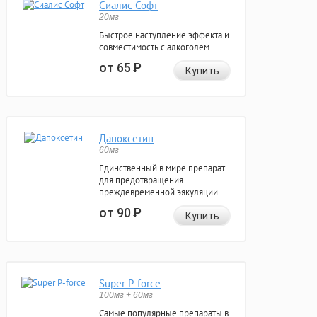
Сиалис Софт
20мг
Быстрое наступление эффекта и
совместимость с алкоголем.
от 65
Р
Купить
Дапоксетин
60мг
Единственный в мире препарат
для предотвращения
преждевременной эякуляции.
от 90
Р
Купить
Super P-force
100мг + 60мг
Самые популярные препараты в