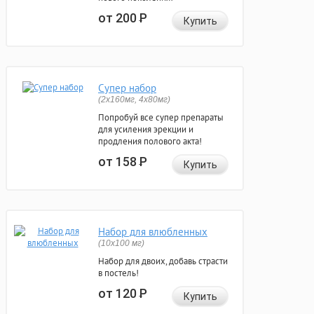
от 200
Р
Купить
Супер набор
(2х160мг, 4х80мг)
Попробуй все супер препараты
для усиления эрекции и
продления полового акта!
от 158
Р
Купить
Набор для влюбленных
(10х100 мг)
Набор для двоих, добавь страсти
в постель!
от 120
Р
Купить