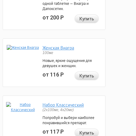
одной таблетке — Виагра и
Дапоксетин.
от 200
Р
Купить
Женская Виагра
100мг
Новые, яркие ощущения для
девушек и женщин.
от 116
Р
Купить
Набор Классический
(2x100мг, 4x20мг)
Попробуй и выбери наиболее
понравившийся препарат.
от 117
Р
Купить