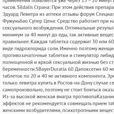
применения появляется уже через 15 – 20 минут и
часов. Sildalis Страна: При этом действия препара
Эдуард Левитра из аптеки отзывы форум Специаль
Фужуньбао Супер Цена: Средство работает при н
сексуального возбуждения. Оптимальные результ
минимум за 40 минут до еды, так активные вещес
правильнее. Каждая таблетка содержит 30 или 6
виде гидрохлорида соли. Именно поэтому женщи
противозачаточные таблетки и стимулятор либид
полноценной и яркой сексуальной жизнью без с
беременности.SBayerDuratia 60 Дапоксетин 60 мг
таблеток по 20 и 40 мг активного компонента. Эр
только левитра купить в Ростов-на-Дону случае с
самопроизвольно, поэтому не стоит бояться оказ
Из-за высокой женская виагра противопаКазани
эффектов не рекомендуется совмещать прием таб
женскими возбудителями, психотропными веществ