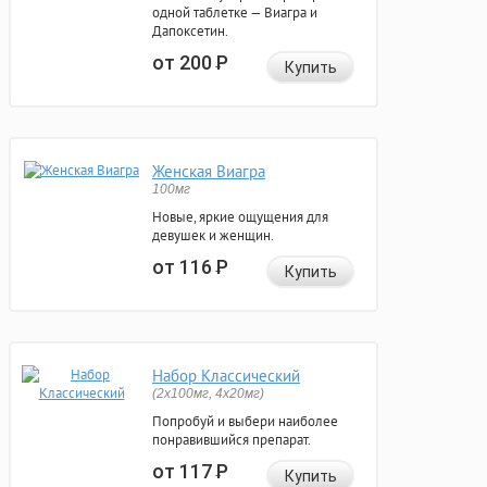
одной таблетке — Виагра и
Дапоксетин.
от 200
Р
Купить
Женская Виагра
100мг
Новые, яркие ощущения для
девушек и женщин.
от 116
Р
Купить
Набор Классический
(2x100мг, 4x20мг)
Попробуй и выбери наиболее
понравившийся препарат.
от 117
Р
Купить