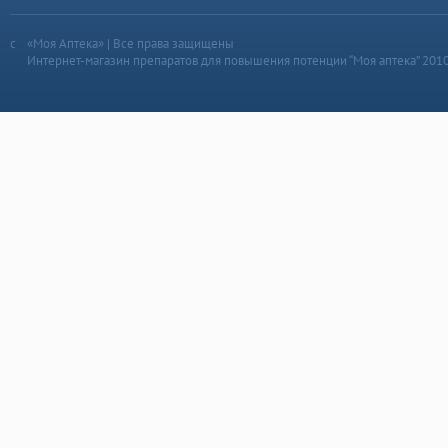
«Моя Аптека» | Все права защищены
Интернет-магазин препаратов для повышения потенции “Моя аптека” 201