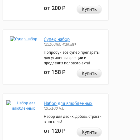
от 200
Р
Купить
Супер набор
(2х160мг, 4х80мг)
Попробуй все супер препараты
для усиления эрекции и
продления полового акта!
от 158
Р
Купить
Набор для влюбленных
(10х100 мг)
Набор для двоих, добавь страсти
в постель!
от 120
Р
Купить