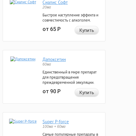
Сиалис Софт
20мг
Быстрое наступление эффекта и
совместимость с алкоголем.
от 65
Р
Купить
Дапоксетин
60мг
Единственный в мире препарат
для предотвращения
преждевременной эякуляции.
от 90
Р
Купить
Super P-force
100мг + 60мг
Самые популярные препараты в