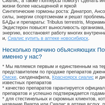
Сиалис, а также Попперсы помогут сделать и
жизни более насыщенной и яркой
Синтетические гормоны роста
: Динатроп, Анс
силы, энергии спортсменам и решат проблем
БАДы и препараты:
Tribulus terrestris, Мориа
Экдистерон повысят выносливость организма,
энергию, восстановят работу многих внутренн
и,
Сиалис купить в аптеке новосибирск
.
Несколько причино объясняющих По
именно у нас?
* Мы являемся первым и единственным на те
представителем по продаже препаратов дже
Омске
, силденафила
,
Красноярск сиалис
и ди
известных препаратов
* качество препаратов гарантируется офици
препаратов и успешно подтверждается годам
* для стестинельных и скромных клиентов, ко
название Виагра или Сиалис в аптеке вслух, 