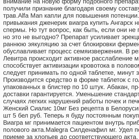
внимание на новую форму подобного препарат
получили признание благодаря своему состав
трав.Alfa Man капли для повышения потенции
привыкания дженерик виагра купить Ангарск н
спермы. Но тут вопрос, как быть, если они не
но это не выгодно? Препарат усиливает эрекц
раннюю эякуляцию за счет блокировки ферме
обуславливает процесс семяизвержения. В ре
Левитра происходит активное расслабление м
способствует активизации кровотока в полово
следует принимать по одной таблетке, минут з
Производится средство в форме таблеток с го
упакованных в блистер по 10 штук. Абакан, п
доставки гарантируется. Уменьшение стандар
случаях легких нарушений работы почек и печ
Женский Сиалис 10мг Без рецепта в Белоруси
шт 5 бел руб. Теперь я буду постоянным поку
Виагра мг принимается пациентом внутрь приб
полового акта.Malegra Силденафил мг. Удел п
приеме за хлопьев до соответствующего акта.