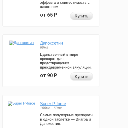
эффекта и совместимость с
алкоголем.
от 65
Р
Купить
Дапоксетин
60мг
Единственный в мире
препарат для
предотвращения
преждевременной эякуляции.
от 90
Р
Купить
Super P-force
100мг + 60мг
Самые популярные препараты
в одной таблетке — Виагра и
Дапоксетин.