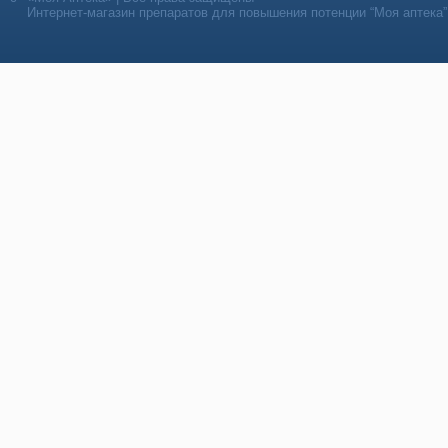
Интернет-магазин препаратов для повышения потенции “Моя аптека”