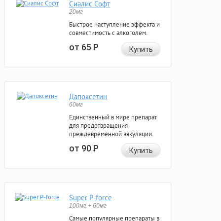
Сиалис Софт
20мг
Быстрое наступление эффекта и
совместимость с алкоголем.
от 65
Р
Купить
Дапоксетин
60мг
Единственный в мире препарат
для предотвращения
преждевременной эякуляции.
от 90
Р
Купить
Super P-force
100мг + 60мг
Самые популярные препараты в