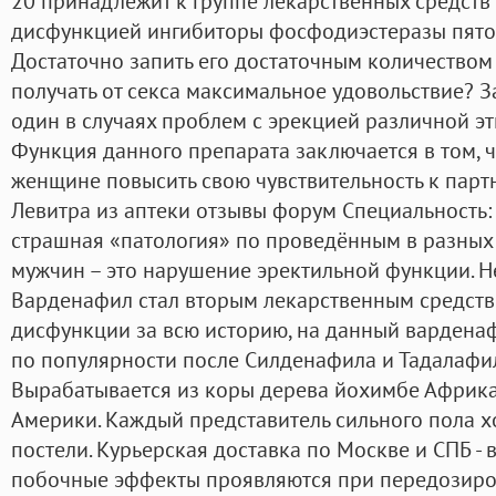
20 принадлежит к группе лекарственных средств
дисфункцией ингибиторы фосфодиэстеразы пятого
Достаточно запить его достаточным количеством
получать от секса максимальное удовольствие? З
один в случаях проблем с эрекцией различной эт
Функция данного препарата заключается в том, 
женщине повысить свою чувствительность к партн
Левитра из аптеки отзывы форум Специальность: 
страшная «патология» по проведённым в разных
мужчин – это нарушение эректильной функции. Не
Варденафил стал вторым лекарственным средств
дисфункции за всю историю, на данный варденаф
по популярности после Силденафила и Тадалафи
Вырабатывается из коры дерева йохимбе Африк
Америки. Каждый представитель сильного пола х
постели. Курьерская доставка по Москве и СПБ - в
побочные эффекты проявляются при передозиров