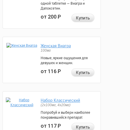
одной таблетке — Виагра и
Дапоксетин.
от 200
Р
Купить
Женская Виагра
100мг
Новые, яркие ощущения для
девушек и женщин.
от 116
Р
Купить
Набор Классический
(2x100мг, 4x20мг)
Попробуй и выбери наиболее
понравившийся препарат.
от 117
Р
Купить