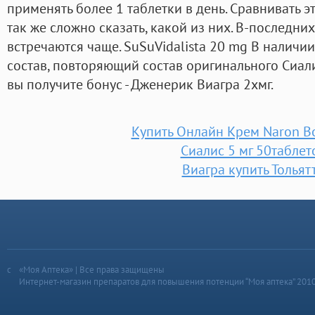
применять более 1 таблетки в день. Сравнивать э
так же сложно сказать, какой из них. В-последн
встречаются чаще. SuSuVidalista 20 mg В наличии
состав, повторяющий состав оригинального Сиали
вы получите бонус - Дженерик Виагра 2хмг.
Купить Онлайн Крем Naron В
Сиалис 5 мг 50таблет
Виагра купить Тольят
«Моя Аптека» | Все права защищены
Интернет-магазин препаратов для повышения потенции “Моя аптека” 201