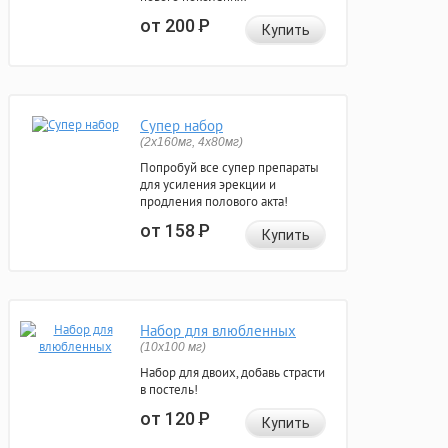
от 200
Р
Купить
Супер набор
(2х160мг, 4х80мг)
Попробуй все супер препараты
для усиления эрекции и
продления полового акта!
от 158
Р
Купить
Набор для влюбленных
(10х100 мг)
Набор для двоих, добавь страсти
в постель!
от 120
Р
Купить