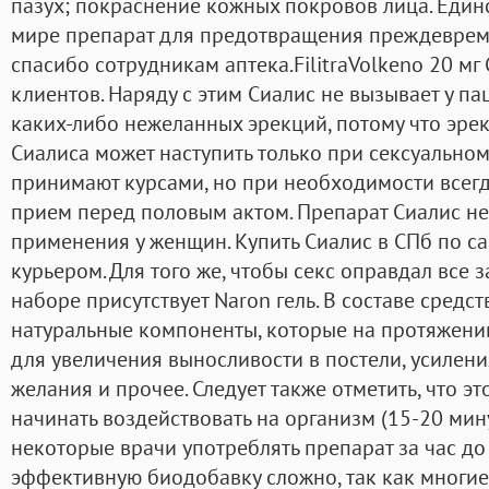
пазух; покраснение кожных покровов лица. Един
мире препарат для предотвращения преждеврем
спасибо сотрудникам аптека.FilitraVolkeno 20 мг
клиентов. Наряду с этим Сиалис не вызывает у п
каких-либо нежеланных эрекций, потому что эре
Сиалиса может наступить только при сексуальном
принимают курсами, но при необходимости всег
прием перед половым актом. Препарат Сиалис н
применения у женщин. Купить Сиалис в СПб по с
курьером. Для того же, чтобы секс оправдал все
наборе присутствует Naron гель. В составе средс
натуральные компоненты, которые на протяжении
для увеличения выносливости в постели, усилен
желания и прочее. Следует также отметить, что э
начинать воздействовать на организм (15-20 мину
некоторые врачи употреблять препарат за час до
эффективную биодобавку сложно, так как многи