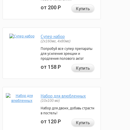
от 200
Р
Купить
Супер набор
(2х160мг, 4х80мг)
Попробуй все супер препараты
для усиления эрекции и
продления полового акта!
от 158
Р
Купить
Набор для влюбленных
(10х100 мг)
Набор для двоих, добавь страсти
в постель!
от 120
Р
Купить