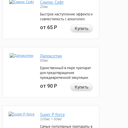
Сиалис Софт
20мг
Быстрое наступление эффекта и
совместимость с алкоголем.
от 65
Р
Купить
Дапоксетин
60мг
Единственный в мире препарат
для предотвращения
преждевременной эякуляции.
от 90
Р
Купить
Super P-force
100мг + 60мг
Самые популярные препараты в