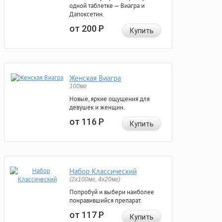
одной таблетке — Виагра и
Дапоксетин.
от 200
Р
Купить
Женская Виагра
100мг
Новые, яркие ощущения для
девушек и женщин.
от 116
Р
Купить
Набор Классический
(2x100мг, 4x20мг)
Попробуй и выбери наиболее
понравившийся препарат.
от 117
Р
Купить