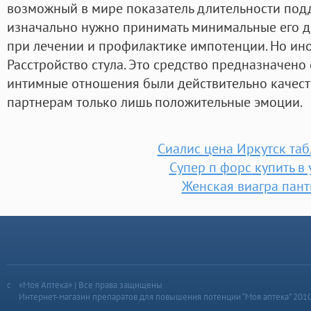
возможный в мире показатель длительности под
изначально нужно принимать минимальные его д
при лечении и профилактике импотенции. Но иног
Расстройство стула. Это средство предназначено 
интимные отношения были действительно качес
партнерам только лишь положительные эмоции.
Сиалис цена Иркутск таб
Супер п форс купить в
Женская виагра пан
«Моя Аптека» | Все права защищены
Интернет-магазин препаратов для повышения потенции “Моя аптека” 201