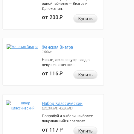
одной таблетке — Виагра и
Дапоксетин.
от 200
Р
Купить
Женская Виагра
100мг
Новые, яркие ощущения для
девушек и женщин.
от 116
Р
Купить
Набор Классический
(2x100мг, 4x20мг)
Попробуй и выбери наиболее
понравившийся препарат.
от 117
Р
Купить