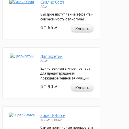
Сиалис Софт
20мг
Быстрое наступление эффекта и
совместимость с алкоголем.
от 65
Р
Купить
Дапоксетин
60мг
Единственный в мире препарат
для предотвращения
преждевременной эякуляции.
от 90
Р
Купить
Super P-force
100мг + 60мг
Самые популярные препараты в