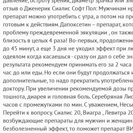
давление, остроту зрения, диаметр зрачка или э
отзыв о Дженерик Сиалис Софт Пол: Мужчинам нра
препарат можно употребить с утра, а потом на п
готовым к действиям. Дапоксетин – препарат, ко
проблему преждевременной эякуляции , он такж
близость в целых 4 раза! Во-первых, продолжени
до 45 минут, а еще 3 дня не уходил эффект при л
одеялом когда касаешься - сразу он дал о себе з
результата рекомендуем принимать его за 2 часа
час до или еды. Но если они будут продолжаться 
дополнительные, то надо прекратить употреблени
доктору. При увеличении рекомендуемой дозы п
тошнота, диарея и головная боль. Серебряная Ли
часов с промежутками по мин. С уважением, Нес
Перейти к вопросу. Сиалис 20, Виагра , Левитра 2
возбуждающие препараты для мужчин и женщин.
безболезненный эффект, то поможет препарат В