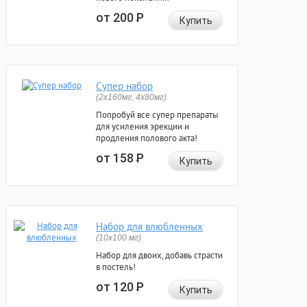
от 200
Р
Купить
Супер набор
(2х160мг, 4х80мг)
Попробуй все супер препараты
для усиления эрекции и
продления полового акта!
от 158
Р
Купить
Набор для влюбленных
(10х100 мг)
Набор для двоих, добавь страсти
в постель!
от 120
Р
Купить