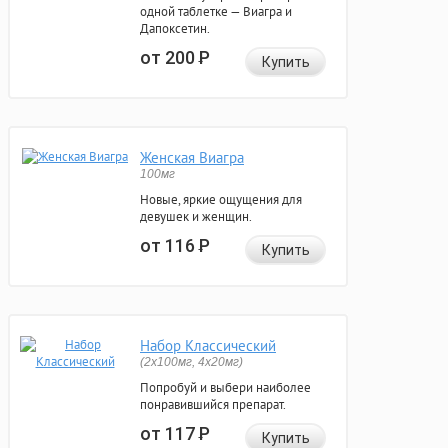
одной таблетке — Виагра и
Дапоксетин.
от 200
Р
Купить
Женская Виагра
100мг
Новые, яркие ощущения для
девушек и женщин.
от 116
Р
Купить
Набор Классический
(2x100мг, 4x20мг)
Попробуй и выбери наиболее
понравившийся препарат.
от 117
Р
Купить