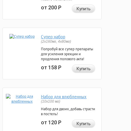
от 200
Р
Купить
Супер набор
(2х160мг, 4х80мг)
Попробуй все супер препараты
для усиления эрекции и
продления полового акта!
от 158
Р
Купить
Набор для влюбленных
(10х100 мг)
Набор для двоих, добавь страсти
в постель!
от 120
Р
Купить