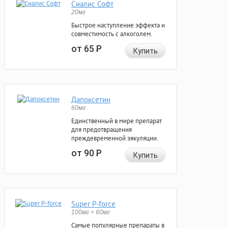
Сиалис Софт
20мг
Быстрое наступление эффекта и
совместимость с алкоголем.
от 65
Р
Купить
Дапоксетин
60мг
Единственный в мире препарат
для предотвращения
преждевременной эякуляции.
от 90
Р
Купить
Super P-force
100мг + 60мг
Самые популярные препараты в