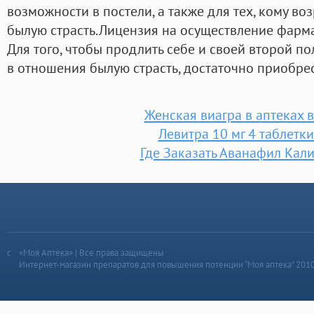
возможности в постели, а также для тех, кому во
былую страсть.Лицензия на осуществление фарма
Для того, чтобы продлить себе и своей второй п
в отношения былую страсть, достаточно приобре
Женская виагра в аптеках 
Левитра 10 мг 4 таблетк
Где Заказать Аванафил Кал
«Моя Аптека» | Все права защищены
Интернет-магазин препаратов для повышения потенции “Моя аптека” 201