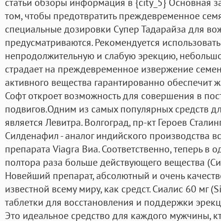
статьи обзоры информация в {city_5} Основная з
том, чтобы предотвратить преждевременное сем
специальные дозировки Супер Тадарайза для во
предусматриваются. Рекомендуется использовать
непродолжительную и слабую эрекцию, небольшо
страдает на преждевременное извержение семени
активного вещества гарантированно обеспечит ж
Софт откроет возможность для совершения в пос
подвигов.Одним из самых популярных средств д
является Левитра. Волгоград, пр-кт Героев Сталинг
Силденафил - аналог индийского производства в
препарата Viagra Виа. Соответственно, теперь в 
полтора раза больше действующего вещества (Си
Новейший препарат, абсолютный и очень качест
известной всему миру, как средст. Сиалис 60 мг (Sia
таблетки для восстановления и поддержки эрекц
Это идеальное средство для каждого мужчины, к