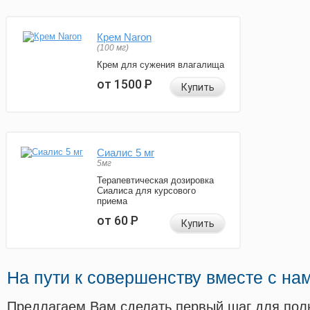
Крем Naron
(100 мг)
Крем для сужения влагалища
от 1500
Р
Купить
Сиалис 5 мг
5мг
Терапевтическая дозировка
Сиалиса для курсового
приема
от 60
Р
Купить
На пути к совершенству вместе с на
Предлагаем Вам сделать первый шаг для пол