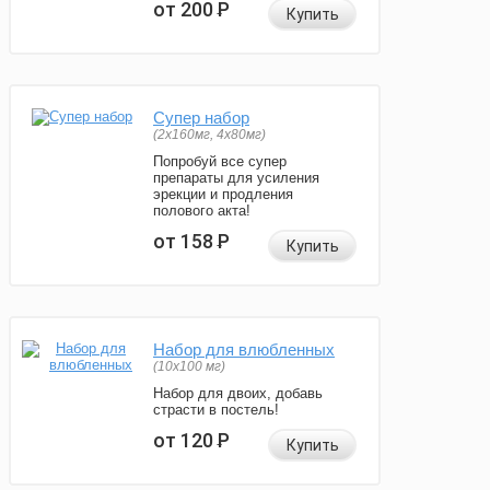
от 200
Р
Купить
Супер набор
(2х160мг, 4х80мг)
Попробуй все супер
препараты для усиления
эрекции и продления
полового акта!
от 158
Р
Купить
Набор для влюбленных
(10х100 мг)
Набор для двоих, добавь
страсти в постель!
от 120
Р
Купить