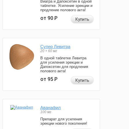
Виагра и Дапоксетин в одной
таблетке. Усиление эрекции и
продление полового акта!
от 90
Р
Купить
Супер Левитра
20 + 60 мг
В одной таблетке Левитра
для усиления эрекции и
Дапоксетин для продления
полового акта!
от 95
Р
Купить
Аванафил
100 мг
Препарат для усиления
эрекции нового поколения!