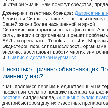
инитмной жизни. Вам помогут средства, прид
Дженерики известных брендов:
Дапоксетин в 
Левитра и Сиалис, а также Попперсы помогут
Вашей жизни более насыщенной и яркой
Синтетические гормоны роста
: Динатроп, Анс
силы, энергии спортсменам и решат проблем
БАДы и препараты:
Tribulus terrestris, Мориа
Экдистерон повысят выносливость организма,
энергию, восстановят работу многих внутренн
и,
Сиалис с доставкой мурманск
.
Несколько причино объясняющих По
именно у нас?
* Мы являемся первым и единственным на те
представителем по продаже препаратов дже
ростове
, силденафила
,
Анонимно куплю виагр
дистрибьютором других известных препарато