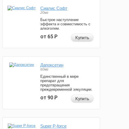
Сиалис Софт
20мг
Быстрое наступление
эффекта и совместимость с
алкоголем.
от 65
Р
Купить
Дапоксетин
60мг
Единственный в мире
препарат для
предотвращения
преждевременной эякуляции.
от 90
Р
Купить
Super P-force