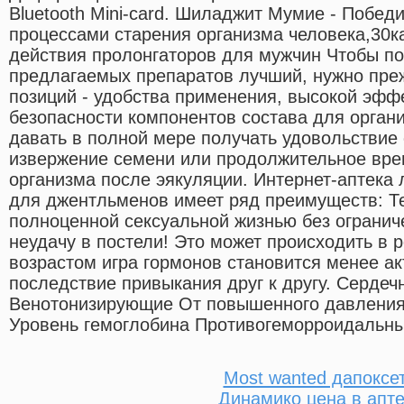
Bluetooth Mini-card. Шиладжит Мумие - Победи
процессами старения организма человека,30ка
действия пролонгаторов для мужчин Чтобы по
предлагаемых препаратов лучший, нужно преж
позиций - удобства применения, высокой эффе
безопасности компонентов состава для орган
давать в полной мере получать удовольствие
извержение семени или продолжительное вре
организма после эякуляции. Интернет-аптека
для джентльменов имеет ряд преимуществ: Т
полноценной сексуальной жизнью без ограниче
неудачу в постели! Это может происходить в ре
возрастом игра гормонов становится менее ак
последствие привыкания друг к другу. Сердеч
Венотонизирующие От повышенного давления
Уровень гемоглобина Противогеморроидальны
Most wanted дапоксе
Динамико цена в апте