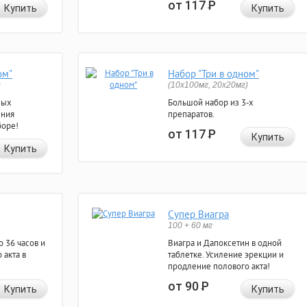
от 117
Р
Купить
Купить
ом"
Набор "Три в одном"
)
(10x100мг, 20x20мг)
ных
Большой набор из 3-х
ения
препаратов.
боре!
от 117
Р
Купить
Купить
Супер Виагра
100 + 60 мг
 36 часов и
Виагра и Дапоксетин в одной
 акта в
таблетке. Усиление эрекции и
продление полового акта!
от 90
Р
Купить
Купить