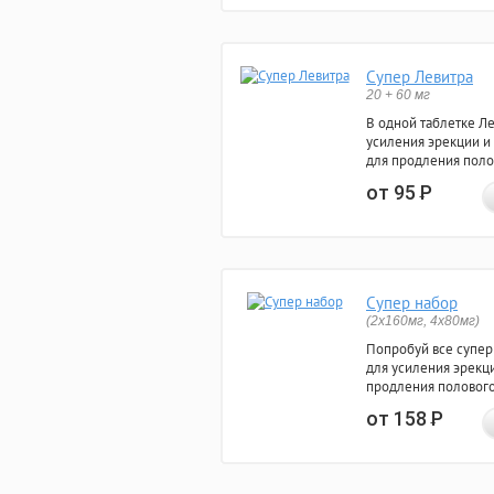
Супер Левитра
20 + 60 мг
В одной таблетке Л
усиления эрекции и
для продления поло
от 95
Р
Супер набор
(2х160мг, 4х80мг)
Попробуй все супер
для усиления эрекц
продления полового
от 158
Р