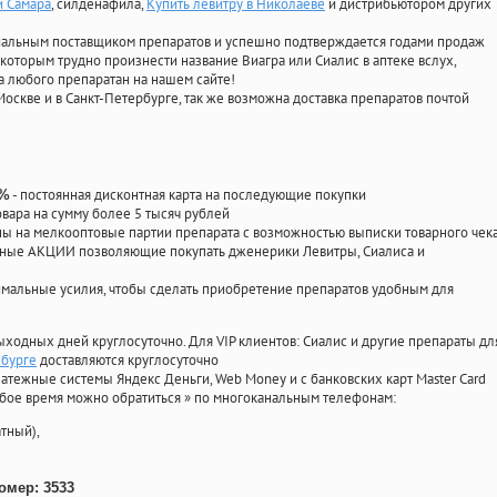
й Самара
, силденафила
,
Купить левитру в Николаеве
и дистрибьютором других
циальным поставщиком препаратов и успешно подтверждается годами продаж
 которым трудно произнести название Виагра или Сиалис в аптеке вслух,
 любого препаратан на нашем сайте!
Москве и в Санкт-Петербурге, так же возможна доставка препаратов почтой
- постоянная дисконтная карта на последующие покупки
0%
овара на сумму более 5 тысяч рублей
 на мелкооптовые партии препарата с возможностью выписки товарного чек
личные АКЦИИ позволяющие покупать дженерики Левитры, Сиалиса и
мальные усилия, чтобы сделать приобретение препаратов удобным для
ыходных дней круглосуточно. Для VIP клиентов: Сиалис и другие препараты дл
нбурге
доставляются круглосуточно
атежные системы Яндекс Деньги, Web Money и с банковских карт Master Card
юбое время можно обратиться
»
по многоканальным телефонам:
тный),
омер: 3533