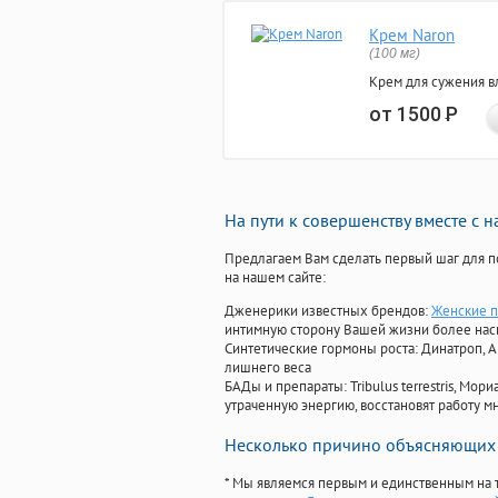
Крем Naron
(100 мг)
Крем для сужения в
от 1500
Р
На пути к совершенству вместе с 
Предлагаем Вам сделать первый шаг для п
на нашем сайте:
Дженерики известных брендов:
Женские п
интимную сторону Вашей жизни более на
Синтетические гормоны роста
: Динатроп, 
лишнего веса
БАДы и препараты:
Tribulus terrestris, М
утраченную энергию, восстановят работу мн
Несколько причино объясняющих 
* Мы являемся первым и единственным на 