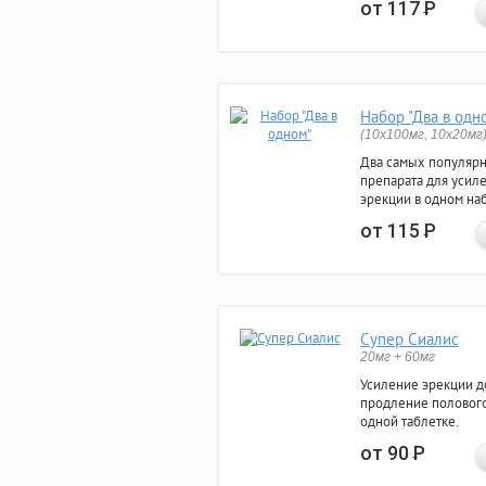
от 117
Р
Набор "Два в одн
(10x100мг, 10x20мг
Два самых популяр
препарата для усил
эрекции в одном на
от 115
Р
Супер Сиалис
20мг + 60мг
Усиление эрекции до
продление полового
одной таблетке.
от 90
Р