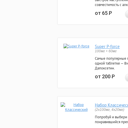
совместимость с ал
от 65
Р
Super P-force
100мг + 60мг
Самые популярные 
одной таблетке — Ви
Дапоксетин.
от 200
Р
Набор Классичес
(2x100мг, 4x20мг)
Попробуй и выбери
понравившийся преп