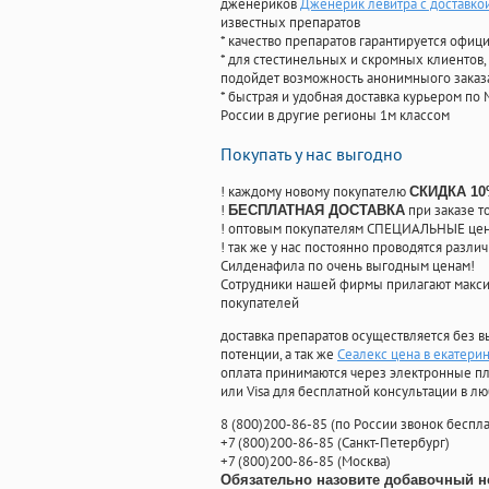
дженериков
Дженерик левитра с доставко
известных препаратов
* качество препаратов гарантируется офи
* для стестинельных и скромных клиентов,
подойдет возможность анонимныого заказа
* быстрая и удобная доставка курьером по 
России в другие регионы 1м классом
Покупать у нас выгодно
! каждому новому покупателю
СКИДКА 1
!
при заказе т
БЕСПЛАТНАЯ ДОСТАВКА
! оптовым покупателям СПЕЦИАЛЬНЫЕ цены
! так же у нас постоянно проводятся раз
Силденафила по очень выгодным ценам!
Cотрудники нашей фирмы прилагают макси
покупателей
доставка препаратов осуществляется без в
потенции, а так же
Сеалекс цена в екатери
оплата принимаются через электронные пл
или Visa для бесплатной консультации в л
8
(800
)200-86-85
(
по России звонок беспла
+7
(800
)200-86-85
(
Санкт-Петербург)
+7
(800
)200-86-85
(
Москва)
Обязательно назовите добавочный н