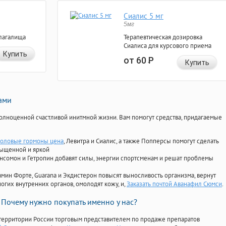
Сиалис 5 мг
5мг
лагалища
Терапевтическая дозировка
Сиалиса для курсового приема
Купить
от 60
Р
Купить
нами
олноценной счастливой инитмной жизни. Вам помогут средства, придагаемые
оловые гормоны цена
, Левитра и Сиалис, а также Попперсы помогут сделать
сыщенной и яркой
Ансомон и Гетропин добавят силы, энергии спортсменам и решат проблемы
ориамин Форте, Guarana и Экдистерон повысят выносливость организма, вернут
огих внутренних органов, омолодят кожу, и,
Заказать почтой Аванафил Сюмси
.
Почему нужно покупать именно у нас?
территории России торговым представителем по продаже препаратов