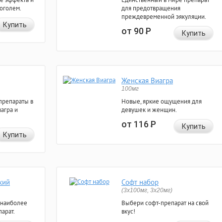
коголем.
для предотвращения
преждевременной эякуляции.
Купить
от 90
Р
Купить
Женская Виагра
100мг
препараты в
Новые, яркие ощущения для
агра и
девушек и женщин.
от 116
Р
Купить
Купить
кий
Софт набор
(3x100мг, 3x20мг)
 наиболее
Выбери софт-препарат на свой
арат.
вкус!