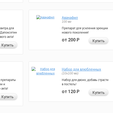
Аванафил
100 мг
евитра для
Препарат для усиления эрекции
 Дапоксетин
нового поколения!
вого акта!
от 200
Р
Купить
Купить
Набор для влюбленных
(10х100 мг)
 препараты
Набор для двоих, добавь страсти
ии и
в постель!
 акта!
от 120
Р
Купить
Купить