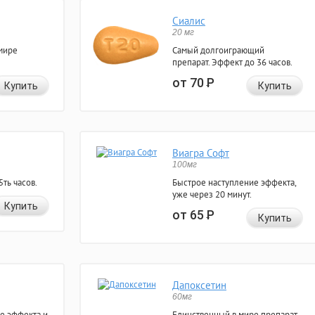
Сиалис
20 мг
мире
Самый долгоиграющий
препарат. Эффект до 36 часов.
от 70
Р
Купить
Купить
Виагра Софт
100мг
ть часов.
Быстрое наступление эффекта,
уже через 20 минут.
Купить
от 65
Р
Купить
Дапоксетин
60мг
е эффекта и
Единственный в мире препарат