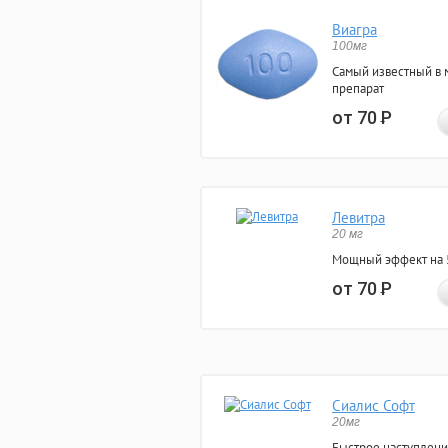
Виагра
100мг
Самый известный в 
препарат
от 70
Р
Левитра
20 мг
Мощный эффект на 5
от 70
Р
Сиалис Софт
20мг
Быстрое наступлени