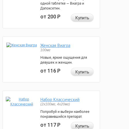
одной таблетке — Виагра и
Дапоксетин.
от 200
Р
Купить
Женская Виагра
100мг
Новые, яркие ощущения для
девушек и женщин.
от 116
Р
Купить
Набор Классический
(2x100мг, 4x20мг)
Попробуй и выбери наиболее
понравившийся препарат.
от 117
Р
Купить