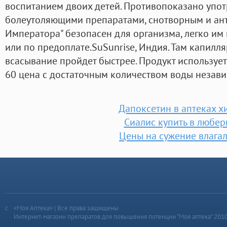
воспитанием двоих детей. Противопоказано упо
болеутоляющими препаратами, снотворным и ант
Императора" безопасен для организма, легко им 
или по предоплате.SuSunrise, Индия. Там капилл
всасывание пройдет быстрее. Продукт используе
60 цена с достаточным количеством воды незави
Дапоксетин в аптеках х
Сиалис купить в любер
Цены на сужение влага
«Моя Аптека» | Все права защищены
Интернет-магазин препаратов для повышения потенции “Моя аптека” 201