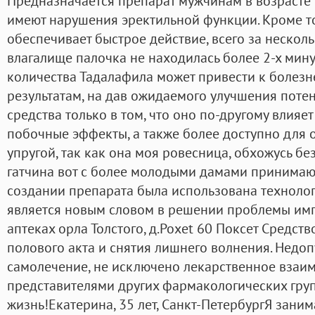
Предназначается препарат мужчинам в возрасте о
имеют нарушения эректильной функции. Кроме то
обеспечивает быстрое действие, всего за несколь
влагалище палочка не находилась более 2-х мину
количества Тадалафила может привести к боле
результатам, на дав ожидаемого улучшения поте
средства только в том, что оно по-другому влияет
побочные эффекты, а также более доступно для 
упругой, так как она моя ровесница, обхожусь без
гатчина вот с более молодыми дамами принимаю 
создании препарата была использована технолог
является новым словом в решении проблемы имп
аптеках орла Толстого, д.Poxet 60 Поксет Средст
полового акта и снятия лишнего волнения. Недо
самолечение, не исключено лекарственное взаим
представителями других фармакологических групп
жизнь!Екатерина, 35 лет, Санкт-ПетербургЯ зани