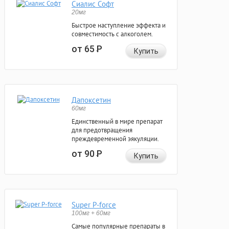
Сиалис Софт
20мг
Быстрое наступление эффекта и
совместимость с алкоголем.
от 65
Р
Купить
Дапоксетин
60мг
Единственный в мире препарат
для предотвращения
преждевременной эякуляции.
от 90
Р
Купить
Super P-force
100мг + 60мг
Самые популярные препараты в