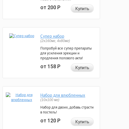
от 200
Р
Купить
Супер набор
(2х160мг, 4х80мг)
Попробуй все супер препараты
для усиления эрекции и
продления полового акта!
от 158
Р
Купить
Набор для влюбленных
(10х100 мг)
Набор для двоих, добавь страсти
в постель!
от 120
Р
Купить