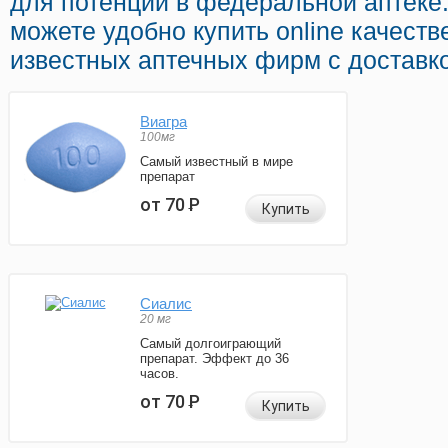
для потенции в федеральной аптеке
можете удобно купить online качест
известных аптечных фирм с доставк
Виагра
100мг
Самый известный в мире
препарат
от 70
Р
Купить
Сиалис
20 мг
Самый долгоиграющий
препарат. Эффект до 36
часов.
от 70
Р
Купить