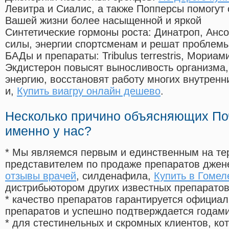
Левитра и Сиалис, а также Попперсы помогут
Вашей жизни более насыщенной и яркой
Синтетические гормоны роста
: Динатроп, Анс
силы, энергии спортсменам и решат проблем
БАДы и препараты:
Tribulus terrestris, Мориа
Экдистерон повысят выносливость организма,
энергию, восстановят работу многих внутренн
и,
Купить виагру онлайн дешево
.
Несколько причино объясняющих По
именно у нас?
* Мы являемся первым и единственным на те
представителем по продаже препаратов дже
отзывы врачей
, силденафила
,
Купить в Гомел
дистрибьютором других известных препарато
* качество препаратов гарантируется офици
препаратов и успешно подтверждается годам
* для стестинельных и скромных клиентов, ко