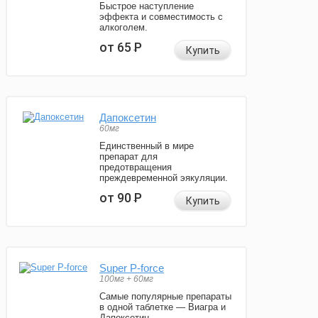
Быстрое наступление
эффекта и совместимость с
алкоголем.
от 65
Р
Купить
Дапоксетин
60мг
Единственный в мире
препарат для
предотвращения
преждевременной эякуляции.
от 90
Р
Купить
Super P-force
100мг + 60мг
Самые популярные препараты
в одной таблетке — Виагра и
Дапоксетин.