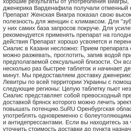
хорошие результаты от употребления Виагры,
дженерика Варденафила получали отменный с
Препарат Женская Виагра показал свою высо
полезность для женщин с климаксом. Для "зуб
у них самих база запросов покруче. Для усил
рекомендуется применять препарат на голод
действия Препарат хорошо усвояется и перен
Сиалис в Казани несложно: Прием препарата
можно разжевать, проглотить, запив водой пр
предполагаемой сексуальной близости. Он вс
несколько раз быстрее таблеток и начинает де
минут. Мы предоставляем доставку дженерико
Левитры по всей территории Украины с помощ
следующие регионы: Целую таблетку пьют нез
Сиалис представляет собой превосходный пре
доставкой брянск которого можно лечить эре
повышать потенцию.SuRU Оренбургская облас
употреблять одновременно с болеутоляющим
и антидепрессантами. Если вы находитесь за 
уточнить стоимость доставки до пункта назна