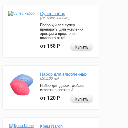
Супер набор
(2х160мг, 4х80мг)
Попробуй все супер
препараты для усиления
эрекции и продления
полового акта!
от 158
Р
Купить
Набор для влюбленных
(10х100 мг)
Набор для двоих, добавь
страсти в постель!
от 120
Р
Купить
Крем Naron