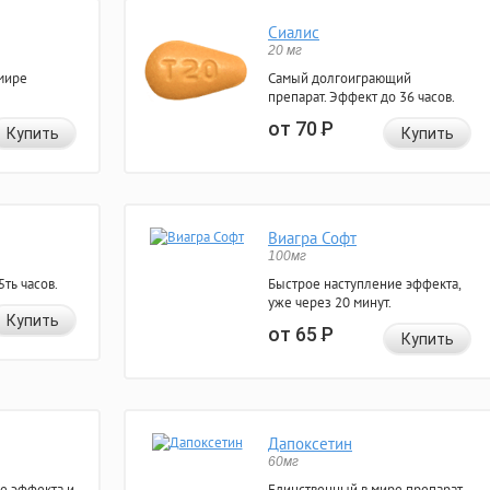
Сиалис
20 мг
мире
Самый долгоиграющий
препарат. Эффект до 36 часов.
от 70
Р
Купить
Купить
Виагра Софт
100мг
ть часов.
Быстрое наступление эффекта,
уже через 20 минут.
Купить
от 65
Р
Купить
Дапоксетин
60мг
е эффекта и
Единственный в мире препарат