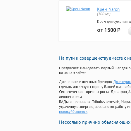
Крем Naron
(100 мг)
Крем для сужения в
от 1500
Р
На пути к совершенству вместе с 
Предлагаем Вам сделать первый шаг для п
на нашем сайте:
Дженерики известных брендов:
Дженерик 
сделать интимную сторону Вашей жизни б
Синтетические гормоны роста
: Динатроп, 
лишнего веса
БАДы и препараты:
Tribulus terrestris, М
утраченную энергию, восстановят работу мн
новокуйбышевск
.
Несколько причино объясняющих 