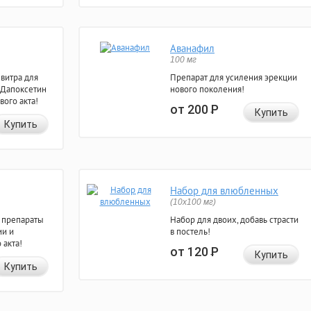
Аванафил
100 мг
евитра для
Препарат для усиления эрекции
 Дапоксетин
нового поколения!
вого акта!
от 200
Р
Купить
Купить
Набор для влюбленных
(10х100 мг)
 препараты
Набор для двоих, добавь страсти
ии и
в постель!
 акта!
от 120
Р
Купить
Купить