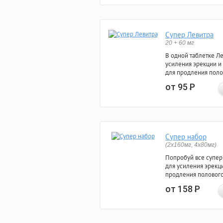
Супер Левитра
20 + 60 мг
В одной таблетке Л
усиления эрекции и
для продления поло
от 95
Р
Супер набор
(2х160мг, 4х80мг)
Попробуй все супер
для усиления эрекц
продления полового
от 158
Р