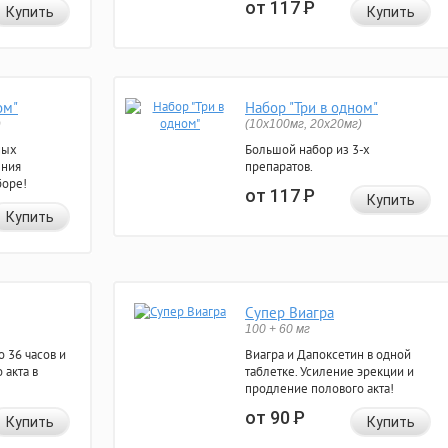
от 117
Р
Купить
Купить
ом"
Набор "Три в одном"
)
(10x100мг, 20x20мг)
ных
Большой набор из 3-х
ения
препаратов.
боре!
от 117
Р
Купить
Купить
Супер Виагра
100 + 60 мг
 36 часов и
Виагра и Дапоксетин в одной
 акта в
таблетке. Усиление эрекции и
продление полового акта!
от 90
Р
Купить
Купить