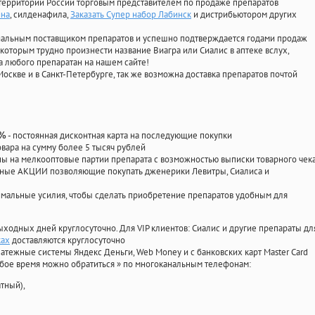
территории России торговым представителем по продаже препаратов
ина
, силденафила
,
Заказать Супер набор Лабинск
и дистрибьютором других
циальным поставщиком препаратов и успешно подтверждается годами продаж
 которым трудно произнести название Виагра или Сиалис в аптеке вслух,
 любого препаратан на нашем сайте!
Москве и в Санкт-Петербурге, так же возможна доставка препаратов почтой
- постоянная дисконтная карта на последующие покупки
0%
овара на сумму более 5 тысяч рублей
 на мелкооптовые партии препарата с возможностью выписки товарного чек
личные АКЦИИ позволяющие покупать дженерики Левитры, Сиалиса и
мальные усилия, чтобы сделать приобретение препаратов удобным для
ыходных дней круглосуточно. Для VIP клиентов: Сиалис и другие препараты дл
ках
доставляются круглосуточно
атежные системы Яндекс Деньги, Web Money и с банковских карт Master Card
юбое время можно обратиться
»
по многоканальным телефонам:
тный),