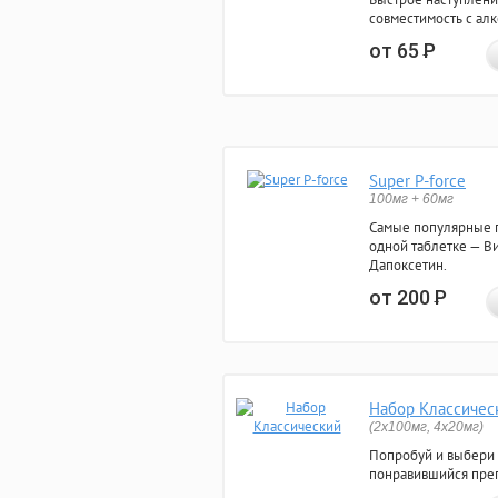
совместимость с ал
от 65
Р
Super P-force
100мг + 60мг
Самые популярные 
одной таблетке — Ви
Дапоксетин.
от 200
Р
Набор Классичес
(2x100мг, 4x20мг)
Попробуй и выбери
понравившийся преп