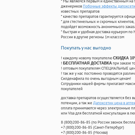
* Мы являемся первым и единственным на 
дженериков
Побочные эффекты дапоксет
известных препаратов
* качество препаратов гарантируется офи
* для стестинельных и скромных клиентов,
подойдет возможность анонимныого заказа
* быстрая и удобная доставка курьером по 
России в другие регионы 1м классом
Покупать у нас выгодно
! каждому новому покупателю
СКИДКА 1
!
при заказе т
БЕСПЛАТНАЯ ДОСТАВКА
! оптовым покупателям СПЕЦИАЛЬНЫЕ цены
! так же у нас постоянно проводятся раз
Силденафила по очень выгодным ценам!
Cотрудники нашей фирмы прилагают макси
покупателей
доставка препаратов осуществляется без в
потенции, а так же
Дапоксетин цена в апте
оплата принимаются через электронные пл
или Visa для бесплатной консультации в л
8
(800
)200-86-85
(
по России звонок беспла
+7
(800
)200-86-85
(
Санкт-Петербург)
+7
(800
)200-86-85
(
Москва)