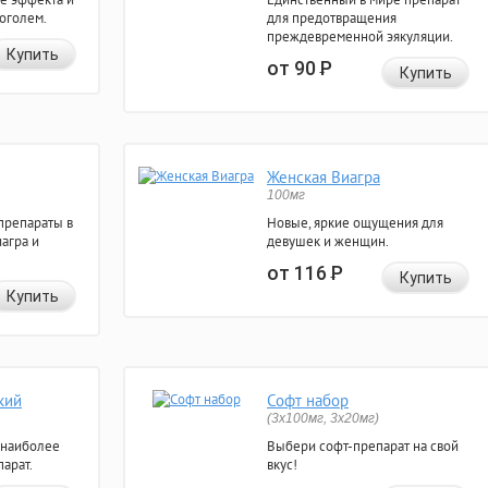
коголем.
для предотвращения
преждевременной эякуляции.
Купить
от 90
Р
Купить
Женская Виагра
100мг
препараты в
Новые, яркие ощущения для
агра и
девушек и женщин.
от 116
Р
Купить
Купить
кий
Софт набор
(3x100мг, 3x20мг)
 наиболее
Выбери софт-препарат на свой
арат.
вкус!