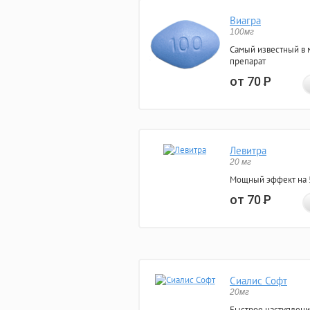
Виагра
100мг
Самый известный в 
препарат
от 70
Р
Левитра
20 мг
Мощный эффект на 5
от 70
Р
Сиалис Софт
20мг
Быстрое наступлени