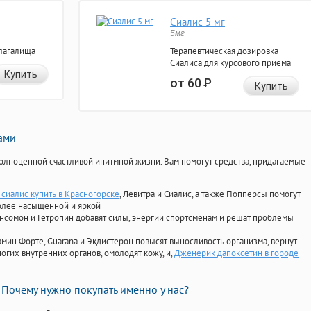
Сиалис 5 мг
5мг
лагалища
Терапевтическая дозировка
Сиалиса для курсового приема
Купить
от 60
Р
Купить
нами
олноценной счастливой инитмной жизни. Вам помогут средства, придагаемые
сиалис купить в Красногорске
, Левитра и Сиалис, а также Попперсы помогут
олее насыщенной и яркой
Ансомон и Гетропин добавят силы, энергии спортсменам и решат проблемы
ориамин Форте, Guarana и Экдистерон повысят выносливость организма, вернут
огих внутренних органов, омолодят кожу, и,
Дженерик дапоксетин в городе
Почему нужно покупать именно у нас?