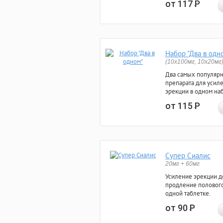
от 117
Р
Набор "Два в одн
(10x100мг, 10x20мг
Два самых популяр
препарата для усил
эрекции в одном на
от 115
Р
Супер Сиалис
20мг + 60мг
Усиление эрекции до
продление полового
одной таблетке.
от 90
Р