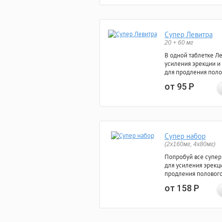
Супер Левитра
20 + 60 мг
В одной таблетке Л
усиления эрекции и
для продления поло
от 95
Р
Супер набор
(2х160мг, 4х80мг)
Попробуй все супер
для усиления эрекц
продления полового
от 158
Р