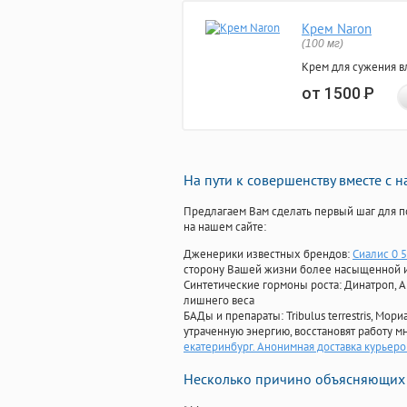
Крем Naron
(100 мг)
Крем для сужения в
от 1500
Р
На пути к совершенству вместе с 
Предлагаем Вам сделать первый шаг для п
на нашем сайте:
Дженерики известных брендов:
Сиалис 0 5
сторону Вашей жизни более насыщенной 
Синтетические гормоны роста
: Динатроп, 
лишнего веса
БАДы и препараты:
Tribulus terrestris, М
утраченную энергию, восстановят работу мн
екатеринбург. Анонимная доставка курьеро
Несколько причино объясняющих 