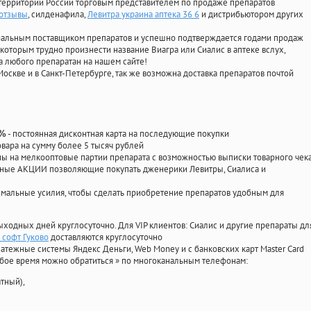
территории России торговым представителем по продаже препаратов
 отзывы
, силденафила
,
Левитра украина аптека 36 6
и дистрибьютором других
циальным поставщиком препаратов и успешно подтверждается годами продаж
 которым трудно произнести название Виагра или Сиалис в аптеке вслух,
 любого препаратан на нашем сайте!
Москве и в Санкт-Петербурге, так же возможна доставка препаратов почтой
- постоянная дисконтная карта на последующие покупки
0%
овара на сумму более 5 тысяч рублей
 на мелкооптовые партии препарата с возможностью выписки товарного чек
личные АКЦИИ позволяющие покупать дженерики Левитры, Сиалиса и
мальные усилия, чтобы сделать приобретение препаратов удобным для
ыходных дней круглосуточно. Для VIP клиентов: Сиалис и другие препараты дл
 софт Гуково
доставляются круглосуточно
атежные системы Яндекс Деньги, Web Money и с банковских карт Master Card
юбое время можно обратиться
»
по многоканальным телефонам:
тный),