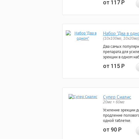
от 117
Р
Набор "Два в одн
(10x100мг, 10x20мг
Два самых популяр
препарата для усил
эрекции в одном на
от 115
Р
Супер Сиалис
20мг + 60мг
Усиление эрекции до
продление полового
одной таблетке.
от 90
Р