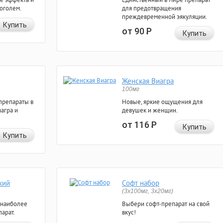
коголем.
для предотвращения
преждевременной эякуляции.
Купить
от 90
Р
Купить
Женская Виагра
100мг
препараты в
Новые, яркие ощущения для
агра и
девушек и женщин.
от 116
Р
Купить
Купить
кий
Софт набор
(3x100мг, 3x20мг)
 наиболее
Выбери софт-препарат на свой
арат.
вкус!