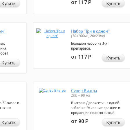
от 117
Р
Купить
Купить
ом"
Набор "Три в одном"
)
(10x100мг, 20x20мг)
ных
Большой набор из 3-х
ения
препаратов.
боре!
от 117
Р
Купить
Купить
Супер Виагра
100 + 60 мг
 36 часов и
Виагра и Дапоксетин в одной
 акта в
таблетке. Усиление эрекции и
продление полового акта!
от 90
Р
Купить
Купить