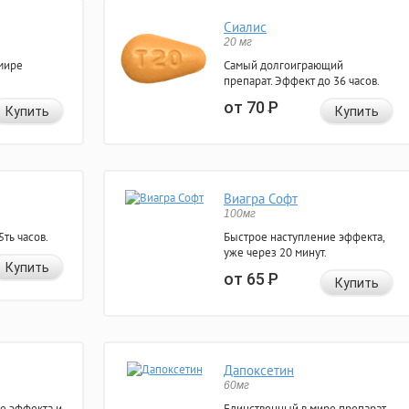
Сиалис
20 мг
мире
Самый долгоиграющий
препарат. Эффект до 36 часов.
от 70
Р
Купить
Купить
Виагра Софт
100мг
ть часов.
Быстрое наступление эффекта,
уже через 20 минут.
Купить
от 65
Р
Купить
Дапоксетин
60мг
е эффекта и
Единственный в мире препарат