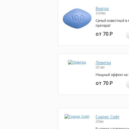
Виагра
100мг
Самый известный в 
препарат
от 70
Р
Левитра
20 мг
Мощный эффект на 5
от 70
Р
Сиалис Софт
20мг
Быстрое наступлени