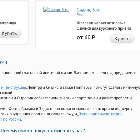
Сиалис 5 мг
5мг
лагалища
Терапевтическая дозировка
Сиалиса для курсового приема
Купить
от 60
Р
Купить
нами
олноценной счастливой инитмной жизни. Вам помогут средства, придагаемые
 мг инструкция
, Левитра и Сиалис, а также Попперсы помогут сделать интимну
и яркой
Ансомон и Гетропин добавят силы, энергии спортсменам и решат проблемы
ориамин Форте, Guarana и Экдистерон повысят выносливость организма, вернут
огих внутренних органов, омолодят кожу, и,
Дженерик сиалис купить
м по России
.
Почему нужно покупать именно у нас?