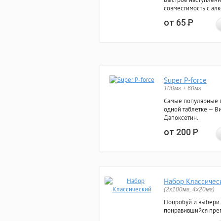
совместимость с ал
от 65
Р
Super P-force
100мг + 60мг
Самые популярные 
одной таблетке — Ви
Дапоксетин.
от 200
Р
Набор Классичес
(2x100мг, 4x20мг)
Попробуй и выбери
понравившийся преп