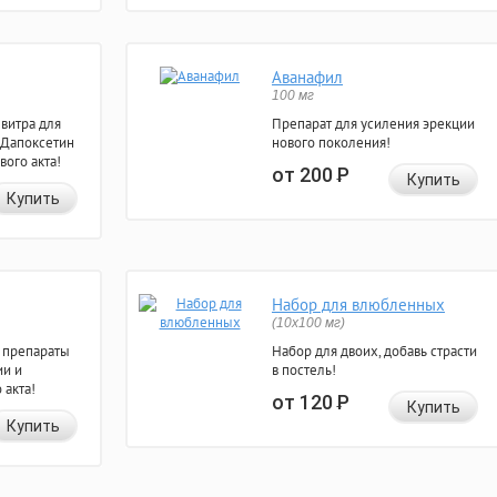
Аванафил
100 мг
евитра для
Препарат для усиления эрекции
 Дапоксетин
нового поколения!
вого акта!
от 200
Р
Купить
Купить
Набор для влюбленных
(10х100 мг)
 препараты
Набор для двоих, добавь страсти
ии и
в постель!
 акта!
от 120
Р
Купить
Купить