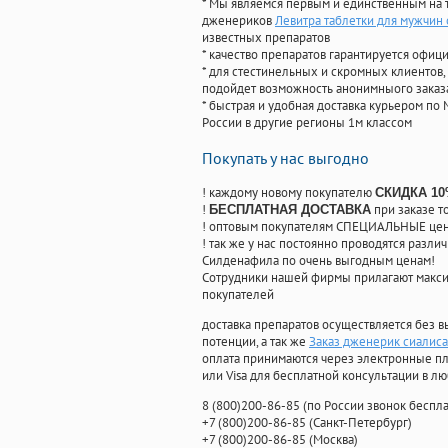
* Мы являемся первым и единственным на 
дженериков
Левитра таблетки для мужчин
известных препаратов
* качество препаратов гарантируется офи
* для стестинельных и скромных клиентов,
подойдет возможность анонимныого заказа
* быстрая и удобная доставка курьером по 
России в другие регионы 1м классом
Покупать у нас выгодно
! каждому новому покупателю
СКИДКА 1
!
при заказе т
БЕСПЛАТНАЯ ДОСТАВКА
! оптовым покупателям СПЕЦИАЛЬНЫЕ цены
! так же у нас постоянно проводятся раз
Силденафила по очень выгодным ценам!
Cотрудники нашей фирмы прилагают макси
покупателей
доставка препаратов осуществляется без в
потенции, а так же
Заказ дженерик сиалиса
оплата принимаются через электронные пл
или Visa для бесплатной консультации в л
8
(800
)200-86-85
(
по России звонок беспла
+7
(800
)200-86-85
(
Санкт-Петербург)
+7
(800
)200-86-85
(
Москва)