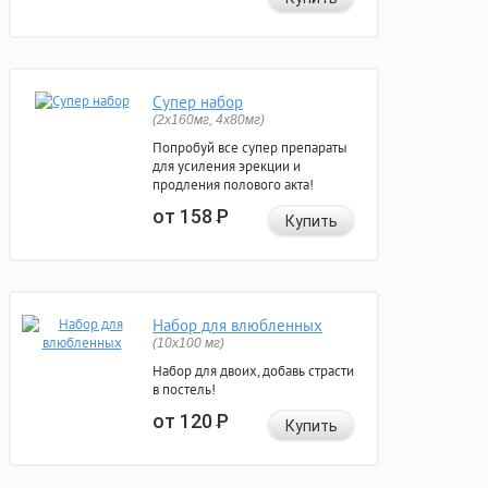
Супер набор
(2х160мг, 4х80мг)
Попробуй все супер препараты
для усиления эрекции и
продления полового акта!
от 158
Р
Купить
Набор для влюбленных
(10х100 мг)
Набор для двоих, добавь страсти
в постель!
от 120
Р
Купить