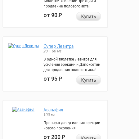
таблетке. Усиление эрекции и
продление полового акта!
от 90
Р
Купить
Супер Левитра
20 + 60 мг
В одной таблетке Левитра для
усиления эрекции и Дапоксетин
для продления полового акта!
от 95
Р
Купить
Аванафил
100 мг
Препарат для усиления эрекции
нового поколения!
от 200
Р
Купить