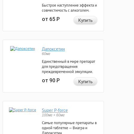
Быстрое наступление эффекта и
совместимость с алкоголем.
от 65
Р
Купить
Дапоксетин
60мг
Единственный в мире препарат
для предотвращения
преждевременной эякуляции.
от 90
Р
Купить
Super P-force
100мг + 60мг
Самые популярные препараты в
одной таблетке — Виагра и
Дапоксетин.