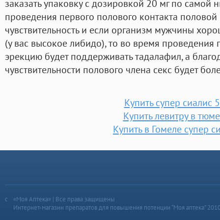
заказать упаковку с дозировкой 20 мг по самой 
проведения первого полового контакта половой 
чувствительность и если организм мужчины хоро
(у вас высокое либидо), то во время проведения
эрекцию будет поддерживать тадалафил, а благ
чувствительности полового члена секс будет бо
Купить супер сиалис 
Купить левитру в тюм
Купить в Гомеле супер с
«Моя Аптека» | Все права защищены
Интернет-магазин препаратов для повышения потенции “Моя аптека” 201