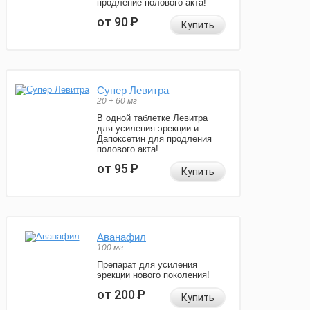
продление полового акта!
от 90
Р
Купить
Супер Левитра
20 + 60 мг
В одной таблетке Левитра
для усиления эрекции и
Дапоксетин для продления
полового акта!
от 95
Р
Купить
Аванафил
100 мг
Препарат для усиления
эрекции нового поколения!
от 200
Р
Купить