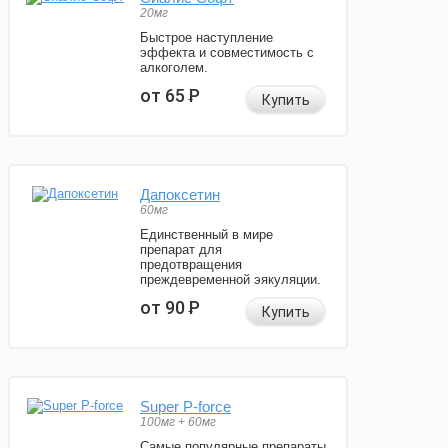
20мг
Быстрое наступление
эффекта и совместимость с
алкоголем.
от 65
Р
Купить
Дапоксетин
60мг
Единственный в мире
препарат для
предотвращения
преждевременной эякуляции.
от 90
Р
Купить
Super P-force
100мг + 60мг
Самые популярные препараты