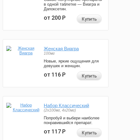
в одной таблетке — Виагра и
Дапоксетин.
от 200
Р
Купить
Женская Виагра
100мг
Новые, яркие ощущения для
девушек и женщин.
от 116
Р
Купить
Набор Классический
(2x100мг, 4x20мг)
Попробуй и выбери наиболее
понравившийся препарат.
от 117
Р
Купить