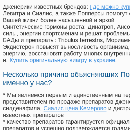
Дженерики известных брендов:
Где можно купи
Левитра и Сиалис, а также Попперсы помогут
Вашей жизни более насыщенной и яркой
Синтетические гормоны роста
: Динатроп, Анс
силы, энергии спортсменам и решат проблем
БАДы и препараты:
Tribulus terrestris, Мориа
Экдистерон повысят выносливость организма,
энергию, восстановят работу многих внутренн
и,
Купить оригинальную виагру в украине
.
Несколько причино объясняющих По
именно у нас?
* Мы являемся первым и единственным на те
представителем по продаже препаратов дже
силденафила
,
Сиалис цена Кемерово
и дистр
известных препаратов
* качество препаратов гарантируется офици
препаратов и успешно подтверждается годам