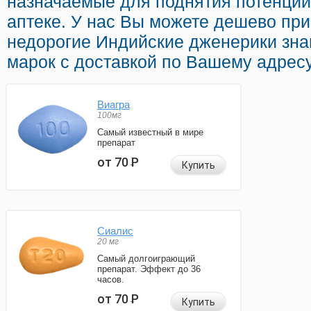
назначаемые для поднятия потенции
аптеке. У нас Вы можете дешево при
недорогие Индийские дженерики зн
марок с доставкой по Вашему адресу
Виагра
100мг
Самый известный в мире
препарат
от 70
Р
Купить
Сиалис
20 мг
Самый долгоиграющий
препарат. Эффект до 36
часов.
от 70
Р
Купить