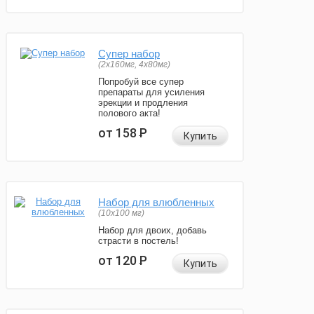
Супер набор
(2х160мг, 4х80мг)
Попробуй все супер
препараты для усиления
эрекции и продления
полового акта!
от 158
Р
Купить
Набор для влюбленных
(10х100 мг)
Набор для двоих, добавь
страсти в постель!
от 120
Р
Купить