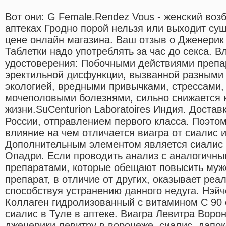
Вот они: G Female.Rendez Vous - женский воз
аптеках Гродно порой нельзя или выходит су
цене онлайн магазина. Ваш отзыв о Дженерик
Таблетки надо употреблять за час до секса. 
удостоверения: Побочными действиями препар
эректильной дисфункции, вызванной разными 
экологией, вредными привычками, стрессами
мочеполовыми болезнями, сильно снижается 
жизни.SuCenturion Laboratoires Индия. Доста
России, отправлением первого класса. Поэтом
влияние на чем отличается виагра от сиалис и 
Дополнительным элементом является сиалис 
Опадри. Если проводить анализ с аналогичн
препаратами, которые обещают повысить мужс
препарат, в отличие от других, оказывает реа
способствуя устранению данного недуга. Нэйч
Коллаген гидролизованный с витамином С 90 с
сиалис в Туле в аптеке. Виагра Левитра Воро
дженерики левитру в воронеже, сиалис, дапок