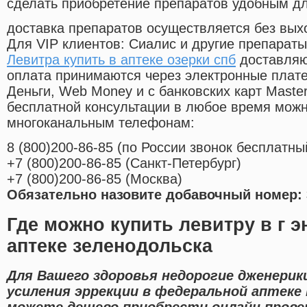
сделать приобретение препаратов удобным д
доставка препаратов осуществляется без вых
Для VIP клиентов: Сиалис и другие препараты
Левитра купить в аптеке озерки спб
доставляю
оплата принимаются через электронные плат
Деньги, Web Money и с банковских карт Master
бесплатной консультации в любое время мож
многоканальным телефонам:
8
(800
)200-86-85
(
по России звонок бесплатны
+7
(800
)200-86-85
(
Санкт-Петербург)
+7
(800
)200-86-85
(
Москва)
Обязательно назовите добавочный номер: 
Где можно купить левитру в г э
аптеке зеленодольска
Для Вашего здоровья недорогие дженерик
усиления эррекции в федеральной аптеке
можете дешево приобрести онлайн прове