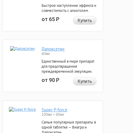
Быстрое наступление эффекта и
совместимость с алкоголем.
от 65
Р
Купить
Дапоксетин
60мг
Единственный в мире препарат
для предотвращения
преждевременной эякуляции.
от 90
Р
Купить
Super P-force
100мг + 60мг
Самые популярные препараты в
одной таблетке — Виагра и
Дапоксетин.