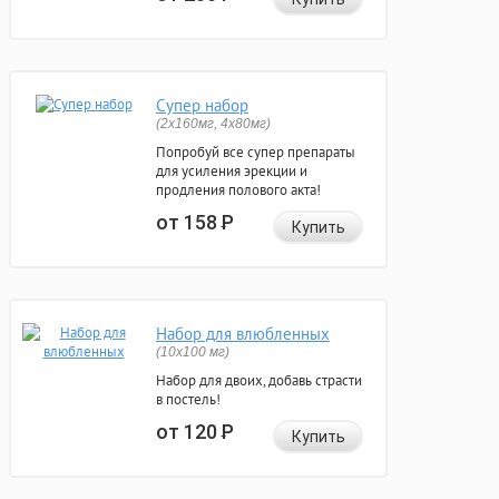
Супер набор
(2х160мг, 4х80мг)
Попробуй все супер препараты
для усиления эрекции и
продления полового акта!
от 158
Р
Купить
Набор для влюбленных
(10х100 мг)
Набор для двоих, добавь страсти
в постель!
от 120
Р
Купить