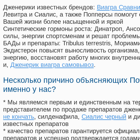
Дженерики известных брендов:
Виагра Сравни
Левитра и Сиалис, а также Попперсы помогут
Вашей жизни более насыщенной и яркой
Синтетические гормоны роста
: Динатроп, Анс
силы, энергии спортсменам и решат проблем
БАДы и препараты:
Tribulus terrestris, Мориа
Экдистерон повысят выносливость организма,
энергию, восстановят работу многих внутренн
и,
Дженерик виагра самовывоз
.
Несколько причино объясняющих По
именно у нас?
* Мы являемся первым и единственным на те
представителем по продаже препаратов дже
не кончать
, силденафила
,
Сиалис черный
и ди
известных препаратов
* качество препаратов гарантируется офици
препаратов и успешно подтверждается годам