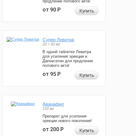
продление полового акта!
от 90
Р
Купить
Супер Левитра
20 + 60 мг
В одной таблетке Левитра
для усиления эрекции и
Дапоксетин для продления
полового акта!
от 95
Р
Купить
Аванафил
100 мг
Препарат для усиления
эрекции нового поколения!
от 200
Р
Купить