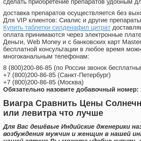
сделать приобретение препаратов удобным д
доставка препаратов осуществляется без вых
Для VIP клиентов: Сиалис и другие препараты
Купить таблетки силденафил цитрат
доставляю
оплата принимаются через электронные плат
Деньги, Web Money и с банковских карт Master
бесплатной консультации в любое время мож
многоканальным телефонам:
8
(800
)200-86-85
(
по России звонок бесплатны
+7
(800
)200-86-85
(
Санкт-Петербург)
+7
(800
)200-86-85
(
Москва)
Обязательно назовите добавочный номер: 
Виагра Сравнить Цены Солнечн
или левитра что лучше
Для Вас дешёвые Индийские дженерики на
возбуждения мужчин и женщин в нашей ин
нашей аптеке Вы можете удобно купить 