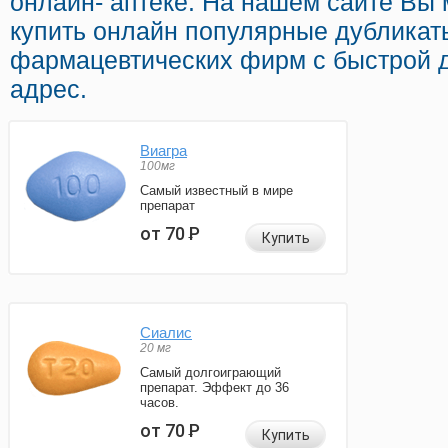
онлайн- аптеке. На нашем сайте Вы 
купить онлайн популярные дубликат
фармацевтических фирм с быстрой 
адрес.
Виагра
100мг
Самый известный в мире
препарат
от 70
Р
Купить
Сиалис
20 мг
Самый долгоиграющий
препарат. Эффект до 36
часов.
от 70
Р
Купить