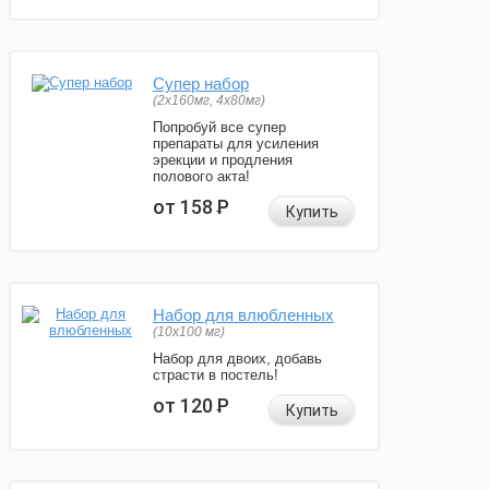
Супер набор
(2х160мг, 4х80мг)
Попробуй все супер
препараты для усиления
эрекции и продления
полового акта!
от 158
Р
Купить
Набор для влюбленных
(10х100 мг)
Набор для двоих, добавь
страсти в постель!
от 120
Р
Купить