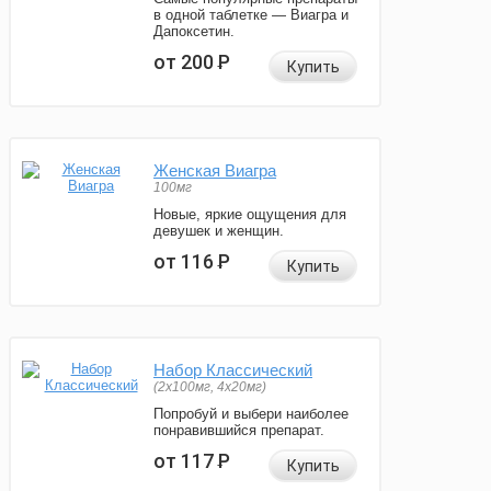
в одной таблетке — Виагра и
Дапоксетин.
от 200
Р
Купить
Женская Виагра
100мг
Новые, яркие ощущения для
девушек и женщин.
от 116
Р
Купить
Набор Классический
(2x100мг, 4x20мг)
Попробуй и выбери наиболее
понравившийся препарат.
от 117
Р
Купить