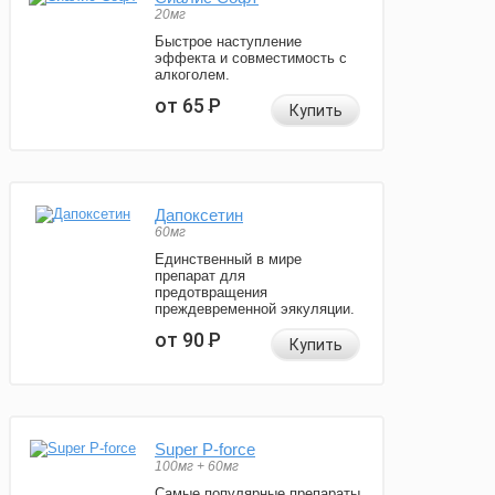
20мг
Быстрое наступление
эффекта и совместимость с
алкоголем.
от 65
Р
Купить
Дапоксетин
60мг
Единственный в мире
препарат для
предотвращения
преждевременной эякуляции.
от 90
Р
Купить
Super P-force
100мг + 60мг
Самые популярные препараты