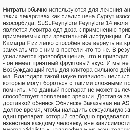
Нитраты обычно используются для лечения ан
таких лекарствах как сиалис цена Сургут изо
изосорбида. SuSuFeynyldre Feynyldre 14 июля
является левитра одт доза к применению при
применяемых при эректильной дисфункции. 
Камагра Fizz легко способен все вернуть на к
замечать что с ним в постели что то не. В рез
усиливается кровообращение, что и приводит 
- он имеет приятный фруктовый вкус. И мы не
Возбуждающий гель для клитора сильного действ
мл. Благодаря такой науке появилось неисчис
которые могут бороться с такими сложными п
помнить, что данный препарат не может вылеч
способствует появлению эрекции. Доставка за
доставкой обнинск Обнинске Заказывая на ASuLe
Долгое время, чтобы наладить сексуальную ж
один препарат, который свободно продавался
известная каждому человеку, вне зависимости
Виагра.Vidalista 5 Тадалафил 5 мг. Ваш телеф