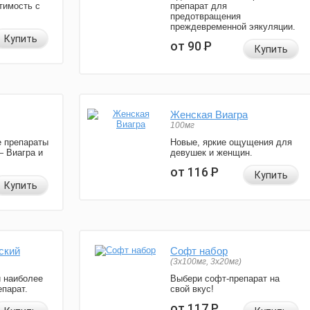
тимость с
препарат для
предотвращения
преждевременной эякуляции.
Купить
от 90
Р
Купить
Женская Виагра
100мг
 препараты
Новые, яркие ощущения для
— Виагра и
девушек и женщин.
от 116
Р
Купить
Купить
ский
Софт набор
(3x100мг, 3x20мг)
и наиболее
Выбери софт-препарат на
парат.
свой вкус!
от 117
Р