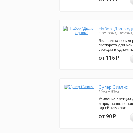
Набор "Два в од
(10x100мг, 10x20мг
Два самых популя
препарата для уси
эрекции в одном н
от 115
Р
Супер Сиалис
20мг + 60мг
Усиление эрекции 
и продление полов
одной таблетке.
от 90
Р