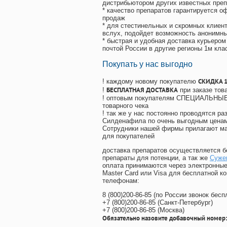
дистрибьютором других известных преп
* качество препаратов гарантируется 
продаж
* для стестинельных и скромных клиент
вслух, подойдет возможность анонимны
* быстрая и удобная доставка курьером
почтой России в другие регионы 1м кла
Покупать у нас выгодно
СКИДКА 
! каждому новому покупателю
БЕСПЛАТНАЯ ДОСТАВКА
!
при заказе тов
! оптовым покупателям СПЕЦИАЛЬНЫЕ 
товарного чека
! так же у нас постоянно проводятся 
Силденафила по очень выгодным ценам
Cотрудники нашей фирмы прилагают ма
для покупателей
доставка препаратов осуществляется б
препараты для потенции, а так же
Сужен
оплата принимаются через электронные
Master Card или Visa для бесплатной 
телефонам:
8
(800
)200-86-85
(
по России звонок бесп
+7
(800
)200-86-85
(
Санкт-Петербург)
+7
(800
)200-86-85
(
Москва)
Обязательно назовите добавочный номер: