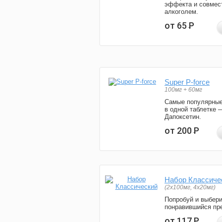
эффекта и совмес
алкоголем.
от 65
Р
Super P-force
100мг + 60мг
Самые популярные
в одной таблетке 
Дапоксетин.
от 200
Р
Набор Классиче
(2x100мг, 4x20мг)
Попробуй и выбер
понравившийся пре
от 117
Р