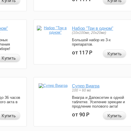
Купить
Купить
ном"
Набор "Три в одном"
)
(10x100мг, 20x20мг)
рных
Большой набор из 3-х
ления
препаратов.
аборе!
от 117
Р
Купить
Купить
Супер Виагра
100 + 60 мг
до 36 часов
Виагра и Дапоксетин в одной
ого акта в
таблетке. Усиление эрекции и
продление полового акта!
от 90
Р
Купить
Купить