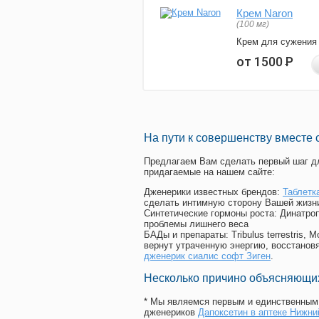
Крем Naron
(100 мг)
Крем для сужения
от 1500
Р
На пути к совершенству вместе 
Предлагаем Вам сделать первый шаг дл
придагаемые на нашем сайте:
Дженерики известных брендов:
Таблетк
сделать интимную сторону Вашей жизн
Синтетические гормоны роста
: Динатро
проблемы лишнего веса
БАДы и препараты:
Tribulus terrestris
вернут утраченную энергию, восстановя
дженерик сиалис софт Зиген
.
Несколько причино объясняющих
* Мы являемся первым и единственным 
дженериков
Дапоксетин в аптеке Нижни