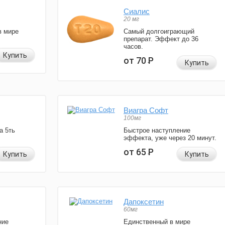
Сиалис
20 мг
в мире
Самый долгоиграющий
препарат. Эффект до 36
часов.
Купить
от 70
Р
Купить
Виагра Софт
100мг
а 5ть
Быстрое наступление
эффекта, уже через 20 минут.
от 65
Р
Купить
Купить
Дапоксетин
60мг
ние
Единственный в мире