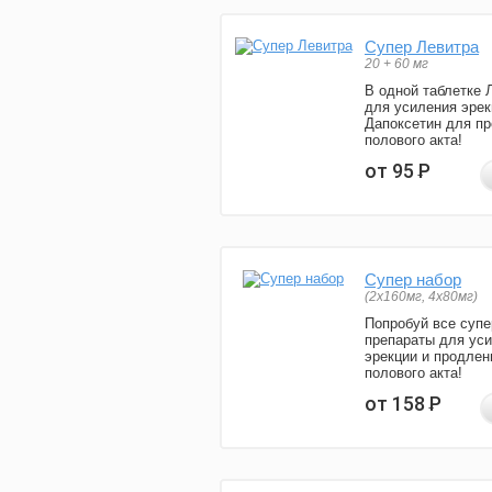
Супер Левитра
20 + 60 мг
В одной таблетке 
для усиления эрек
Дапоксетин для п
полового акта!
от 95
Р
Супер набор
(2х160мг, 4х80мг)
Попробуй все супе
препараты для ус
эрекции и продлен
полового акта!
от 158
Р