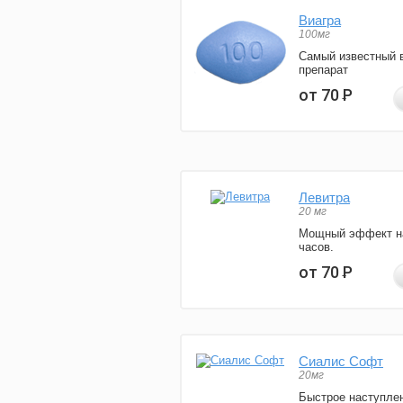
Виагра
100мг
Самый известный 
препарат
от 70
Р
Левитра
20 мг
Мощный эффект н
часов.
от 70
Р
Сиалис Софт
20мг
Быстрое наступле