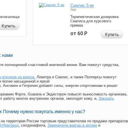
Сиалис 5 мг
5мг
 влагалища
Терапевтическая дозировка
Сиалиса для курсового
приема
Купить
от 60
Р
Купить
с нами
я полноценной счастливой инитмной жизни. Вам помогут средства,
а похожая на виагра
, Левитра и Сиалис, а также Попперсы помогут
и более насыщенной и яркой
п, Ансомон и Гетропин добавят силы, энергии спортсменам и решат
, Мориамин Форте, Guarana и Экдистерон повысят выносливость организма,
т работу многих внутренних органов, омолодят кожу, и,
Заказать
 Почему нужно покупать именно у нас?
на территории России торговым представителем по продаже препаратов
й-Новгород
, силденафила
,
Заменители виагры в аптеке
и