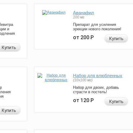
Аванафил
100 мг
Левитра
Препарат для усиления
ции и
эрекции нового поколения!
родления
от 200
Р
Купить
Купить
Набор для влюбленных
(10х100 мг)
р
Набор для двоих, добавь
иления
страсти в постель!
ия
от 120
Р
Купить
Купить