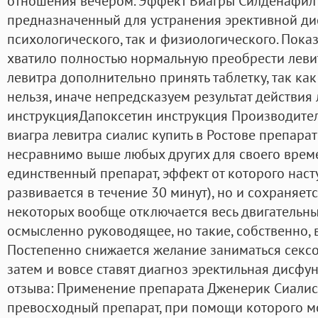
отношения вечером. Эффект Виагры Силденафил Ге
предназначенный для устранения эрективной дис
психологического, так и физиологического. Пока
хватило полностью нормальную преобрести леви
левитра дополнительно принять таблетку, так ка
нельзя, иначе непредсказуем результат действия
инструкцияДапоксетин инструкция Производитель
виагра левитра сиалис купить в Ростове препарат
несравнимо выше любых других для своего време
единственный препарат, эффект от которого наст
развивается в течение 30 минут), но и сохраняетс
некоторых вообще отключается весь двигательный
осмысленно руководящее, но такие, собственно, в
Постепенно снижается желание заниматься сексом
затем и вовсе ставят диагноз эректильная дисфу
отзыва: Применение препарата Дженерик Сиалис
превосходный препарат, при помощи которого м