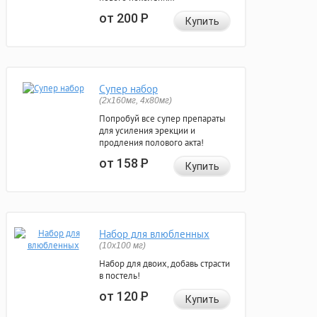
от 200
Р
Купить
Супер набор
(2х160мг, 4х80мг)
Попробуй все супер препараты
для усиления эрекции и
продления полового акта!
от 158
Р
Купить
Набор для влюбленных
(10х100 мг)
Набор для двоих, добавь страсти
в постель!
от 120
Р
Купить