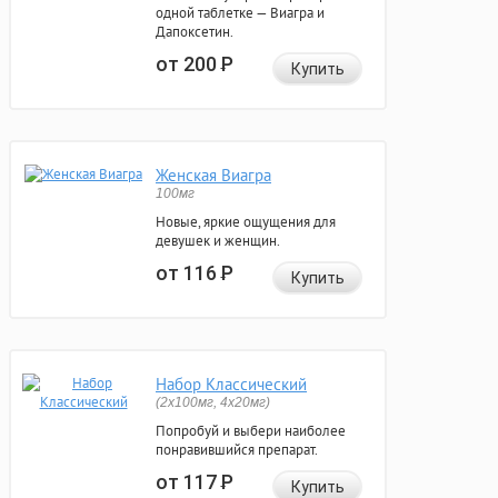
одной таблетке — Виагра и
Дапоксетин.
от 200
Р
Купить
Женская Виагра
100мг
Новые, яркие ощущения для
девушек и женщин.
от 116
Р
Купить
Набор Классический
(2x100мг, 4x20мг)
Попробуй и выбери наиболее
понравившийся препарат.
от 117
Р
Купить