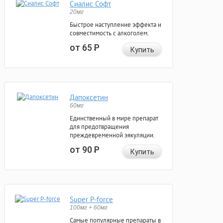
Сиалис Софт
20мг
Быстрое наступление эффекта и
совместимость с алкоголем.
от 65
Р
Купить
Дапоксетин
60мг
Единственный в мире препарат
для предотвращения
преждевременной эякуляции.
от 90
Р
Купить
Super P-force
100мг + 60мг
Самые популярные препараты в