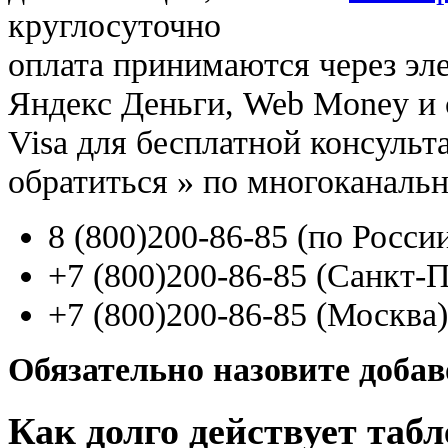
круглосуточно
оплата принимаются через э
Яндекс Деньги, Web Money и с
Visa для бесплатной консуль
обратиться
»
по многоканаль
8
(800
)200-86-85
(
по Росси
+7
(800
)200-86-85
(
Санкт-П
+7
(800
)200-86-85
(
Москва)
Обязательно назовите доба
Как долго действует таб