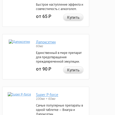
Быстрое наступление эффекта и
совместимость с алкоголем.
от 65
Р
Купить
Дапоксетин
60мг
Единственный в мире препарат
для предотвращения
преждевременной эякуляции.
от 90
Р
Купить
Super P-force
100мг + 60мг
Самые популярные препараты в
одной таблетке — Виагра и
Дапоксетин.