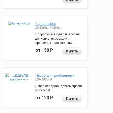
Супер набор
(2х160мг, 4х80мг)
Попробуй все супер препараты
для усиления эрекции и
продления полового акта!
от 158
Р
Купить
Набор для влюбленных
(10х100 мг)
Набор для двоих, добавь страсти
в постель!
от 120
Р
Купить