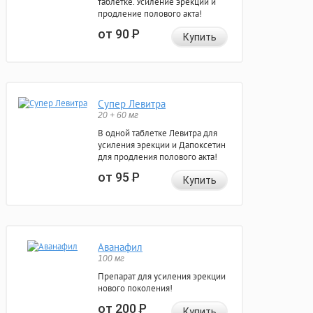
таблетке. Усиление эрекции и
продление полового акта!
от 90
Р
Купить
Супер Левитра
20 + 60 мг
В одной таблетке Левитра для
усиления эрекции и Дапоксетин
для продления полового акта!
от 95
Р
Купить
Аванафил
100 мг
Препарат для усиления эрекции
нового поколения!
от 200
Р
Купить