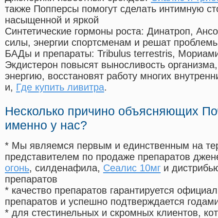
также Попперсы помогут сделать интимную с
насыщенной и яркой
Синтетические гормоны роста
: Динатроп, Анс
силы, энергии спортсменам и решат проблем
БАДы и препараты:
Tribulus terrestris, Мориа
Экдистерон повысят выносливость организма,
энергию, восстановят работу многих внутренн
и,
Где купить ливитра
.
Несколько причино объясняющих По
именно у нас?
* Мы являемся первым и единственным на те
представителем по продаже препаратов дже
огонь
, силденафила
,
Сеалис 10мг
и дистрибью
препаратов
* качество препаратов гарантируется офици
препаратов и успешно подтверждается годам
* для стестинельных и скромных клиентов, ко