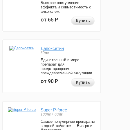
Быстрое наступление
эффекта и совместимость с
алкоголем.
от 65
Р
Купить
Дапоксетин
60мг
Единственный в мире
препарат для
предотвращения
преждевременной эякуляции.
от 90
Р
Купить
Super P-force
100мг + 60мг
Самые популярные препараты
в одной таблетке — Виагра и