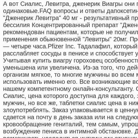
А вот Сиалис, Левитра, дженерик Виагры они 
одинаковые.FAQ вопросы и ответы дапоксетин
"Дженерик Левитра" 40 мг - результативный п
бессилия Концентрированный препарат "Джен
рекомендован пациентам, которые не получи
применения обыкновенной "Левитры" 20мг. П
— четыре часа.Pfizer Inc. Тадалафил, которы
расслабляет сосуды в пенисе и способствует 
Учитывая купить виагру гороховец особенност
уменьшена или увеличена. Из-за того, что де
организм мягкое, то многие мужчины во всем
использовать именно его. Все возникающие в
нашему компетентному онлайн-консультанту. 
Сиалис, цена которого доступна для каждого,
мужчин, но все же, таблетки сиалис цена в н
злоупотреблять. Заказ упаковывается в ценн
сдается на почту в день заказа или на следу
кровообращение гениталий, тем самым, упро
возбуждение пениса в интимной обстановке. Д