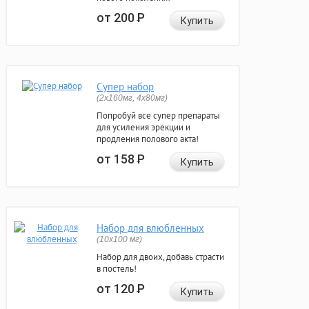
от 200
Р
Купить
Супер набор
(2х160мг, 4х80мг)
Попробуй все супер препараты
для усиления эрекции и
продления полового акта!
от 158
Р
Купить
Набор для влюбленных
(10х100 мг)
Набор для двоих, добавь страсти
в постель!
от 120
Р
Купить