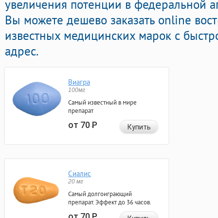
увеличения потенции в федеральной ап
Вы можете дешево заказать online вос
известных медицинских марок с быстр
адрес.
Виагра
100мг
Самый известный в мире
препарат
от 70
Р
Купить
Сиалис
20 мг
Самый долгоиграющий
препарат. Эффект до 36 часов.
от 70
Р