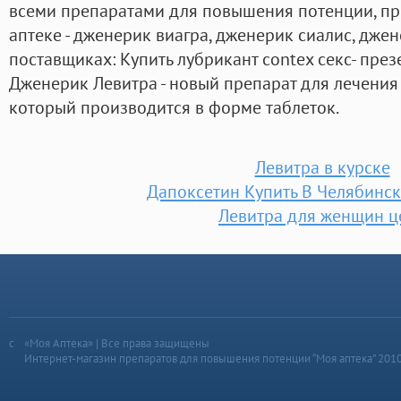
всеми препаратами для повышения потенции, п
аптеке - дженерик виагра, дженерик сиалис, джен
поставщиках: Купить лубрикант contex секс- презер
Дженерик Левитра - новый препарат для лечения
который производится в форме таблеток.
Левитра в курске
Дапоксетин Купить В Челябинс
Левитра для женщин ц
«Моя Аптека» | Все права защищены
Интернет-магазин препаратов для повышения потенции “Моя аптека” 201