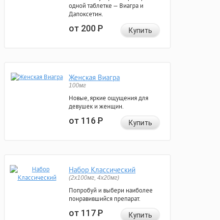
одной таблетке — Виагра и
Дапоксетин.
от 200
Р
Купить
Женская Виагра
100мг
Новые, яркие ощущения для
девушек и женщин.
от 116
Р
Купить
Набор Классический
(2x100мг, 4x20мг)
Попробуй и выбери наиболее
понравившийся препарат.
от 117
Р
Купить