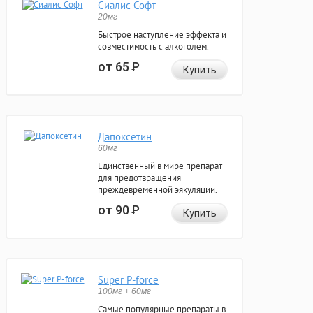
Сиалис Софт
20мг
Быстрое наступление эффекта и
совместимость с алкоголем.
от 65
Р
Купить
Дапоксетин
60мг
Единственный в мире препарат
для предотвращения
преждевременной эякуляции.
от 90
Р
Купить
Super P-force
100мг + 60мг
Самые популярные препараты в