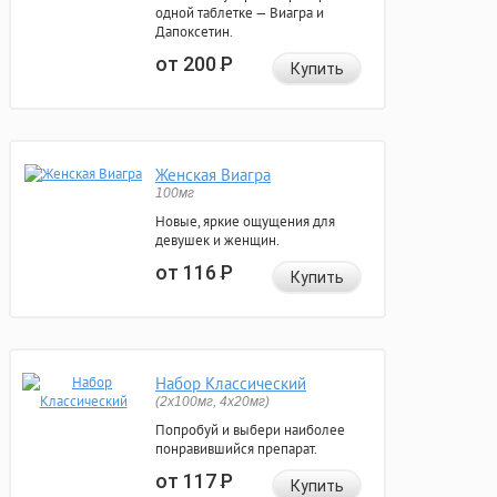
одной таблетке — Виагра и
Дапоксетин.
от 200
Р
Купить
Женская Виагра
100мг
Новые, яркие ощущения для
девушек и женщин.
от 116
Р
Купить
Набор Классический
(2x100мг, 4x20мг)
Попробуй и выбери наиболее
понравившийся препарат.
от 117
Р
Купить