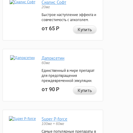
Сиалис Софт
20мг
Быстрое наступление эффекта и
совместимость с алкоголем.
от 65
Р
Купить
Дапоксетин
60мг
Единственный в мире препарат
для предотвращения
преждевременной эякуляции.
от 90
Р
Купить
Super P-force
100мг + 60мг
Самые популярные препараты в