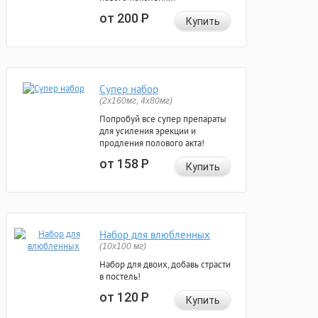
от 200
Р
Купить
Супер набор
(2х160мг, 4х80мг)
Попробуй все супер препараты
для усиления эрекции и
продления полового акта!
от 158
Р
Купить
Набор для влюбленных
(10х100 мг)
Набор для двоих, добавь страсти
в постель!
от 120
Р
Купить