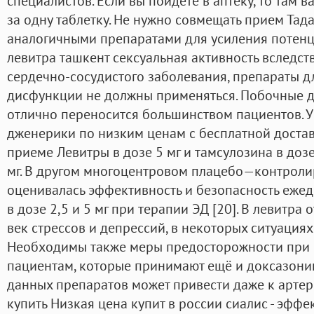
специалистов. Если вы пойдете в аптеку, то там в
за одну таблетку. Не нужно совмещать прием Тад
аналогичными препаратами для усиления потенци
левитра ташкент сексуальная активность вследст
сердечно-сосудистого заболевания, препараты д
дисфункции не должны применяться. Побочные д
отлично переносится большинством пациентов. У 
дженерики по низким ценам с бесплатной дост
приеме Левитры в дозе 5 мг и тамсулозина в дозе
мг. В другом многоцентровом плацебо—контрол
оценивалась эффективность и безопасность еже
в дозе 2,5 и 5 мг при терапии ЭД [20]. В левитр
век стрессов и депрессий, в некоторых ситуациях
Необходимы также меры предосторожности при 
пациентам, которые принимают ещё и доксазонин
данных препаратов может привести даже к арте
купить Низкая цена купит в россии сиалис - эфф