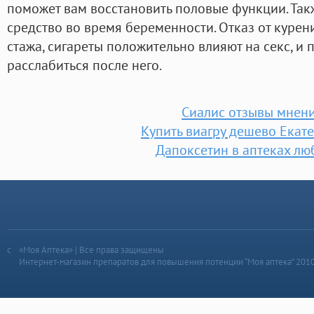
поможет вам восстановить половые функции. Так
средство во время беременности. Отказ от курени
стажа, сигареты положительно влияют на секс, и
расслабиться после него.
Сиалис отзывы мнен
Купить виагру дешево Екат
Дапоксетин в аптеках л
«Моя Аптека» | Все права защищены
Интернет-магазин препаратов для повышения потенции “Моя аптека” 201